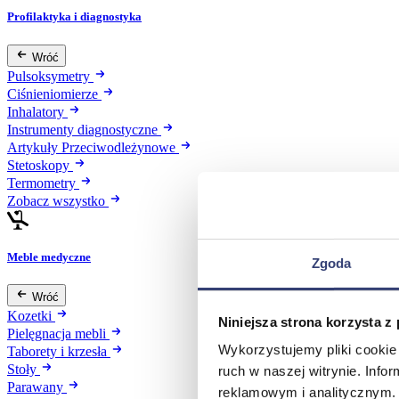
Profilaktyka i diagnostyka
Wróć
Pulsoksymetry
Ciśnieniomierze
Inhalatory
Instrumenty diagnostyczne
Artykuły Przeciwodleżynowe
Stetoskopy
Termometry
Zobacz wszystko
Meble medyczne
Zgoda
Wróć
Kozetki
Niniejsza strona korzysta z
Pielęgnacja mebli
Wykorzystujemy pliki cookie 
Taborety i krzesła
Stoły
ruch w naszej witrynie. Inf
Parawany
reklamowym i analitycznym. 