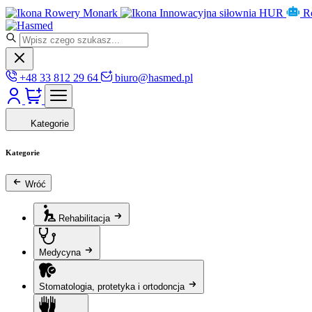
Rowery Monark
Innowacyjna siłownia HUR
R
+48 33 812 29 64
biuro@hasmed.pl
Kategorie
Kategorie
Wróć
Rehabilitacja
Medycyna
Stomatologia, protetyka i ortodoncja