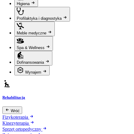
Higiena
Profilaktyka i diagnostyka
Meble medyczne
Spa & Wellness
Dofinansowania
Wynajem
Rehabilitacja
Wróć
Fizykoterapia
Kinezyterapia
Sprzęt ortopedyczny