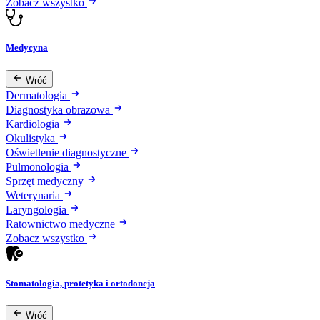
Zobacz wszystko
Medycyna
Wróć
Dermatologia
Diagnostyka obrazowa
Kardiologia
Okulistyka
Oświetlenie diagnostyczne
Pulmonologia
Sprzęt medyczny
Weterynaria
Laryngologia
Ratownictwo medyczne
Zobacz wszystko
Stomatologia, protetyka i ortodoncja
Wróć