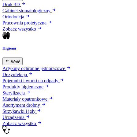
Druk 3D
Gabinet stomatologiczny
Ortodoncja
Pracownia protetyczna
Zobacz wszystko
Higiena
Wróć
Artykuły ochronne jednorazowe
Dezynfekcja
Pojemniki i worki na odpady
Produkty higieniczne
Sterylizacja
Materiały opatrunkowe
Asortyment drobny
Strzykawki i igły
Urządzenia
Zobacz wszystko