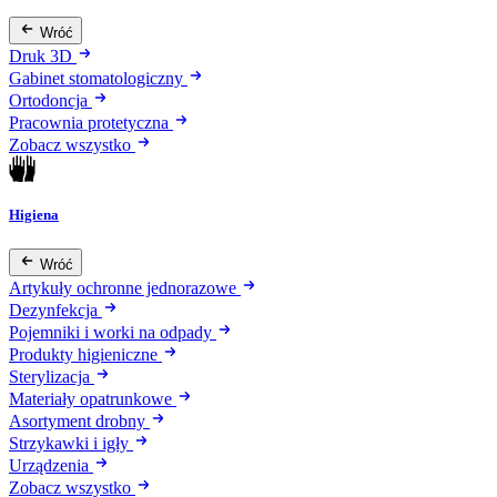
Wróć
Druk 3D
Gabinet stomatologiczny
Ortodoncja
Pracownia protetyczna
Zobacz wszystko
Higiena
Wróć
Artykuły ochronne jednorazowe
Dezynfekcja
Pojemniki i worki na odpady
Produkty higieniczne
Sterylizacja
Materiały opatrunkowe
Asortyment drobny
Strzykawki i igły
Urządzenia
Zobacz wszystko