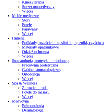
Kinezyterapia
Sprzęt ortopedyczny
Więcej
Meble medyczne
Stoły
Fotele
Parawany
Więcej
Higiena
Podkłady, prześcieradła, śliniaki, ręczniki, czyściwo
Materiały opatrunkowe
Odzież ochronna
Więcej
Stomatologia, protetyka i ortodoncja
Pracownia protetyczna
Gabinet stomatologiczny
Ortodoncja
Więcej
Spa & Wellness
Zdrowie i uroda
Fotele do masażu
Więcej
Medycyna
Pulmonologia
Dermatologia