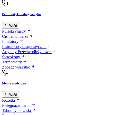
Profilaktyka i diagnostyka
Wróć
Pulsoksymetry
Ciśnieniomierze
Inhalatory
Instrumenty diagnostyczne
Artykuły Przeciwodleżynowe
Stetoskopy
Termometry
Zobacz wszystko
Meble medyczne
Wróć
Kozetki
Pielęgnacja mebli
Taborety i krzesła