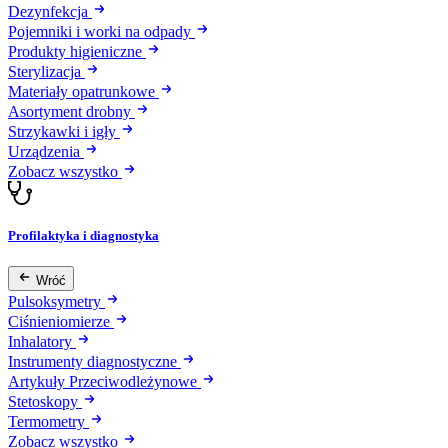
Dezynfekcja
Pojemniki i worki na odpady
Produkty higieniczne
Sterylizacja
Materiały opatrunkowe
Asortyment drobny
Strzykawki i igły
Urządzenia
Zobacz wszystko
Profilaktyka i diagnostyka
Wróć
Pulsoksymetry
Ciśnieniomierze
Inhalatory
Instrumenty diagnostyczne
Artykuły Przeciwodleżynowe
Stetoskopy
Termometry
Zobacz wszystko