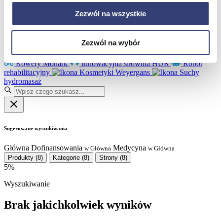
Partnerzy
Serwis
Zezwól na wszystkie
Kontakt
Masz pytania?
Skontaktuj się z nami!
Zezwól na wybór
+48 33 812 29 64
biuro@hasmed.pl
Rowery Monark
Innowacyjna siłownia HUR
Robot
rehabilitacyjny
Kosmetyki Weyergans
Suchy
hydromasaż
Sugerowane wyszukiwania
Główna
Dofinansowania
Medycyna
w Główna
w Główna
Produkty
(8)
Kategorie
(8)
Strony
(8)
5%
Wyszukiwanie
Brak jakichkolwiek wyników