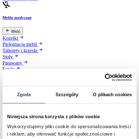
Meble medyczne
Wróć
Kozetki
Pielęgnacja mebli
Taborety i krzesła
Stoły
Parawany
Fotele
Zobacz wszystko
Zgoda
Szczegóły
O plikach cookies
Spa & Wellness
Wróć
Fotele do masażu
Niniejsza strona korzysta z plików cookie
Urządzenia
Wykorzystujemy pliki cookie do spersonalizowania treści
Zdrowie i uroda
i reklam, aby oferować funkcje społecznościowe i
Zobacz wszystko