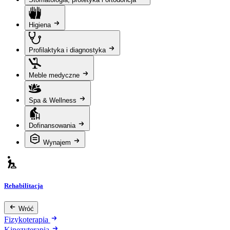
Higiena
Profilaktyka i diagnostyka
Meble medyczne
Spa & Wellness
Dofinansowania
Wynajem
Rehabilitacja
Wróć
Fizykoterapia
Kinezyterapia