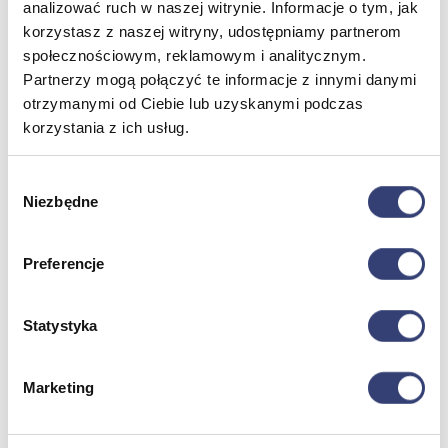
analizować ruch w naszej witrynie. Informacje o tym, jak
korzystasz z naszej witryny, udostępniamy partnerom
Dofinansowania
społecznościowym, reklamowym i analitycznym.
Partnerzy mogą połączyć te informacje z innymi danymi
Wróć
otrzymanymi od Ciebie lub uzyskanymi podczas
Dofinansowania
korzystania z ich usług.
Zobacz wszystko
Wybór
Wynajem
Niezbędne
zgody
Wróć
Preferencje
Zobacz wszystko
Aquatizer Testowy
Robot rehabilitacyjny ROBERT®
Robotyka w rehabilitacji
Statystyka
Dla rehabilitacji
Dla stomatologów
Dofinansowania
Marketing
Filmy
Poznaj Hasmed
Nasze marki