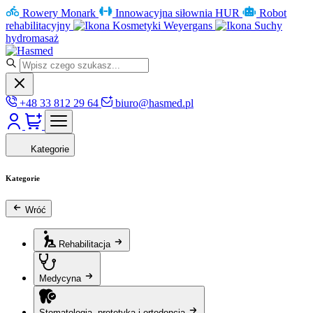
Rowery Monark
Innowacyjna siłownia HUR
Robot
rehabilitacyjny
Kosmetyki Weyergans
Suchy
hydromasaż
+48 33 812 29 64
biuro@hasmed.pl
Kategorie
Kategorie
Wróć
Rehabilitacja
Medycyna
Stomatologia, protetyka i ortodoncja