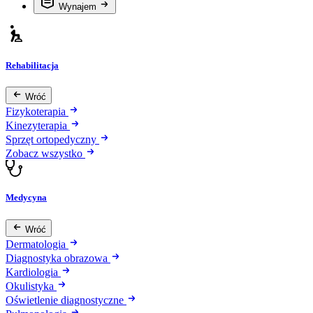
Wynajem
Rehabilitacja
Wróć
Fizykoterapia
Kinezyterapia
Sprzęt ortopedyczny
Zobacz wszystko
Medycyna
Wróć
Dermatologia
Diagnostyka obrazowa
Kardiologia
Okulistyka
Oświetlenie diagnostyczne