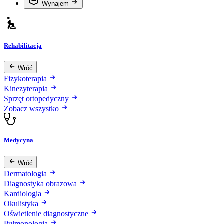
Wynajem
Rehabilitacja
Wróć
Fizykoterapia
Kinezyterapia
Sprzęt ortopedyczny
Zobacz wszystko
Medycyna
Wróć
Dermatologia
Diagnostyka obrazowa
Kardiologia
Okulistyka
Oświetlenie diagnostyczne
Pulmonologia