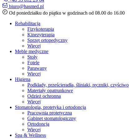
biuro@hasmed.pl
Od poniedziałku do piątku w godzinach od 08.00 do 16.00
Rehabilitacja
Fizykoterapia
Kinezyterapia
Sprzęt ortopedyczny
Więcej
Meble medyczne
Stoły
Fotele
Parawany
Więcej
Higiena
Podkłady, prześcieradła, śliniaki, ręczniki, czyściwo
Materiały opatrunkowe
Odzież ochronna
Więcej
Stomatologia, protetyka i ortodoncja
Pracownia protetyczna
Gabinet stomatologiczny
Ortodoncja
Więcej
Spa & Wellness