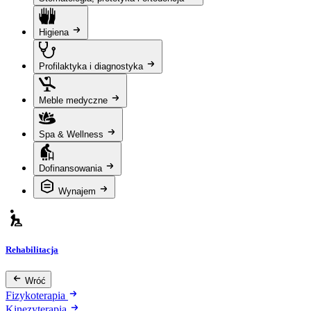
Higiena
Profilaktyka i diagnostyka
Meble medyczne
Spa & Wellness
Dofinansowania
Wynajem
Rehabilitacja
Wróć
Fizykoterapia
Kinezyterapia