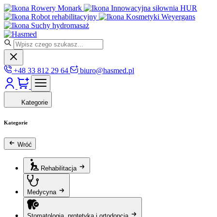
Rowery Monark
Innowacyjna siłownia HUR
Robot rehabilitacyjny
Kosmetyki Weyergans
Suchy hydromasaż
+48 33 812 29 64
biuro@hasmed.pl
Kategorie
Kategorie
Wróć
Rehabilitacja
Medycyna
Stomatologia, protetyka i ortodoncja