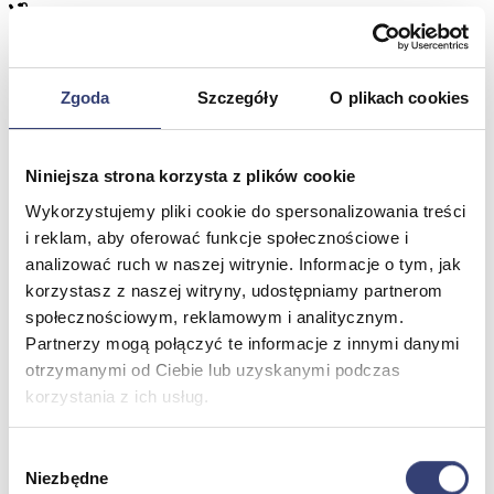
Meble medyczne
Zgoda
Szczegóły
O plikach cookies
Wróć
Kozetki
Pielęgnacja mebli
Niniejsza strona korzysta z plików cookie
Taborety i krzesła
Stoły
Wykorzystujemy pliki cookie do spersonalizowania treści
Parawany
i reklam, aby oferować funkcje społecznościowe i
Fotele
analizować ruch w naszej witrynie. Informacje o tym, jak
Zobacz wszystko
korzystasz z naszej witryny, udostępniamy partnerom
społecznościowym, reklamowym i analitycznym.
Spa & Wellness
Partnerzy mogą połączyć te informacje z innymi danymi
otrzymanymi od Ciebie lub uzyskanymi podczas
Wróć
korzystania z ich usług.
Fotele do masażu
Urządzenia
Zdrowie i uroda
Wybór
Zobacz wszystko
Niezbędne
zgody