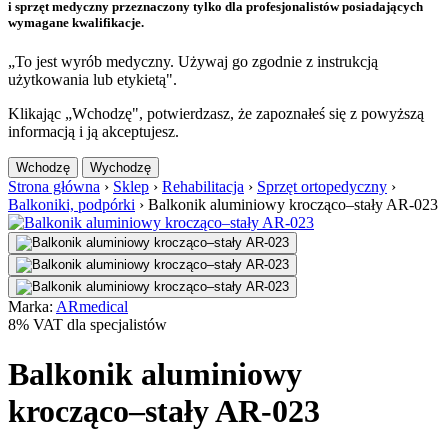
i sprzęt medyczny przeznaczony tylko dla profesjonalistów posiadających
wymagane kwalifikacje.
„To jest wyrób medyczny. Używaj go zgodnie z instrukcją
użytkowania lub etykietą".
Klikając „Wchodzę", potwierdzasz, że zapoznałeś się z powyższą
informacją i ją akceptujesz.
Wchodzę
Wychodzę
Strona główna
›
Sklep
›
Rehabilitacja
›
Sprzęt ortopedyczny
›
Balkoniki, podpórki
›
Balkonik aluminiowy krocząco–stały AR-023
Marka:
ARmedical
8% VAT dla specjalistów
Balkonik aluminiowy
krocząco–stały AR-023