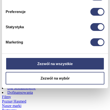
Dofinansowania
Preferencje
Wróć
Statystyka
Dofinansowania
Zobacz wszystko
Marketing
Wynajem
Wróć
Zezwól na wszystkie
Zobacz wszystko
Aquatizer Testowy
Robot rehabilitacyjny ROBERT®
Zezwól na wybór
Robotyka w rehabilitacji
Dla rehabilitacji
Dla stomatologów
Dofinansowania
Filmy
Poznaj Hasmed
Nasze marki