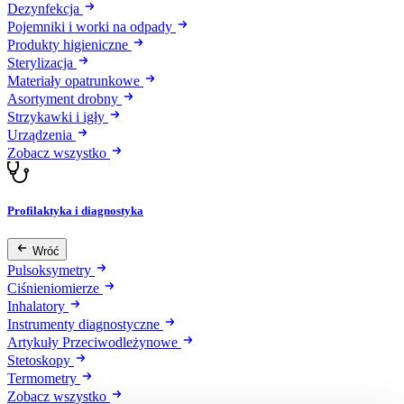
Dezynfekcja
Pojemniki i worki na odpady
Produkty higieniczne
Sterylizacja
Materiały opatrunkowe
Asortyment drobny
Strzykawki i igły
Urządzenia
Zobacz wszystko
Profilaktyka i diagnostyka
Wróć
Pulsoksymetry
Ciśnieniomierze
Inhalatory
Instrumenty diagnostyczne
Artykuły Przeciwodleżynowe
Stetoskopy
Termometry
Zobacz wszystko