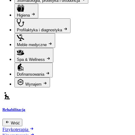
Stomatologia, protetyka i ortodoncja
Higiena
Profilaktyka i diagnostyka
Meble medyczne
Spa & Wellness
Dofinansowania
Wynajem
Rehabilitacja
Wróć
Fizykoterapia