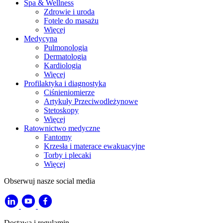
Spa & Wellness
Zdrowie i uroda
Fotele do masażu
Więcej
Medycyna
Pulmonologia
Dermatologia
Kardiologia
Więcej
Profilaktyka i diagnostyka
Ciśnieniomierze
Artykuły Przeciwodleżynowe
Stetoskopy
Więcej
Ratownictwo medyczne
Fantomy
Krzesła i materace ewakuacyjne
Torby i plecaki
Więcej
Obserwuj nasze social media
Dostawa i regulamin