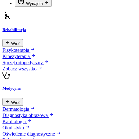
Wynajem
Rehabilitacja
Wróć
Fizykoterapia
Kinezyterapia
Sprzęt ortopedyczny
Zobacz wszystko
Medycyna
Wróć
Dermatologia
Diagnostyka obrazowa
Kardiologia
Okulistyka
Oświetlenie diagnostyczne