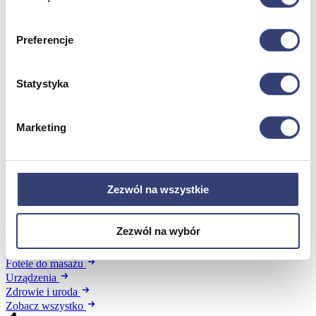
Preferencje
Meble medyczne
Wróć
Statystyka
Kozetki
Pielęgnacja mebli
Taborety i krzesła
Marketing
Stoły
Parawany
Fotele
Zobacz wszystko
Zezwól na wszystkie
Spa & Wellness
Zezwól na wybór
Wróć
Fotele do masażu
Urządzenia
Zdrowie i uroda
Zobacz wszystko