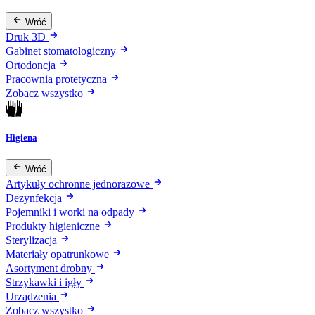
Wróć
Druk 3D
Gabinet stomatologiczny
Ortodoncja
Pracownia protetyczna
Zobacz wszystko
Higiena
Wróć
Artykuły ochronne jednorazowe
Dezynfekcja
Pojemniki i worki na odpady
Produkty higieniczne
Sterylizacja
Materiały opatrunkowe
Asortyment drobny
Strzykawki i igły
Urządzenia
Zobacz wszystko