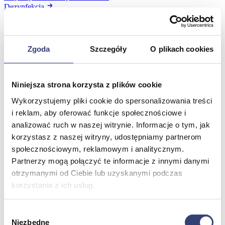
Dezynfekcja
Pojemniki i worki na odpady
Produkty higieniczne
Sterylizacja
Materiały opatrunkowe
Zgoda
Szczegóły
O plikach cookies
Asortyment drobny
Strzykawki i igły
Urządzenia
Niniejsza strona korzysta z plików cookie
Zobacz wszystko
Wykorzystujemy pliki cookie do spersonalizowania treści
i reklam, aby oferować funkcje społecznościowe i
Profilaktyka i diagnostyka
analizować ruch w naszej witrynie. Informacje o tym, jak
korzystasz z naszej witryny, udostępniamy partnerom
Wróć
społecznościowym, reklamowym i analitycznym.
Pulsoksymetry
Partnerzy mogą połączyć te informacje z innymi danymi
Ciśnieniomierze
Inhalatory
otrzymanymi od Ciebie lub uzyskanymi podczas
Instrumenty diagnostyczne
korzystania z ich usług.
Artykuły Przeciwodleżynowe
Stetoskopy
Wybór
Termometry
Niezbędne
Zobacz wszystko
zgody