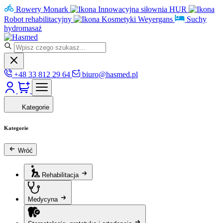
Rowery Monark
Innowacyjna siłownia HUR
Robot rehabilitacyjny
Kosmetyki Weyergans
Suchy
hydromasaż
+48 33 812 29 64
biuro@hasmed.pl
Kategorie
Kategorie
Wróć
Rehabilitacja
Medycyna