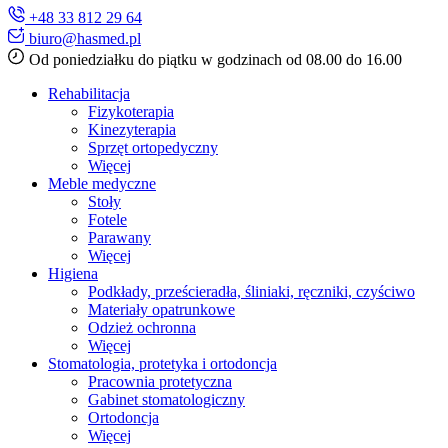
+48 33 812 29 64
biuro@hasmed.pl
Od poniedziałku do piątku w godzinach od 08.00 do 16.00
Rehabilitacja
Fizykoterapia
Kinezyterapia
Sprzęt ortopedyczny
Więcej
Meble medyczne
Stoły
Fotele
Parawany
Więcej
Higiena
Podkłady, prześcieradła, śliniaki, ręczniki, czyściwo
Materiały opatrunkowe
Odzież ochronna
Więcej
Stomatologia, protetyka i ortodoncja
Pracownia protetyczna
Gabinet stomatologiczny
Ortodoncja
Więcej