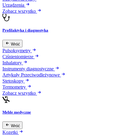
Urządzenia
Zobacz wszystko
Profilaktyka i diagnostyka
Wróć
Pulsoksymetry
Ciśnieniomierze
Inhalatory
Instrumenty diagnostyczne
Artykuły Przeciwodleżynowe
Stetoskopy
Termometry
Zobacz wszystko
Meble medyczne
Wróć
Kozetki