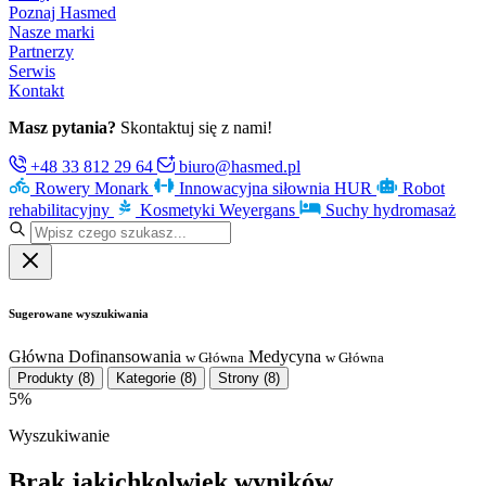
Poznaj Hasmed
Nasze marki
Partnerzy
Serwis
Kontakt
Masz pytania?
Skontaktuj się z nami!
+48 33 812 29 64
biuro@hasmed.pl
Rowery Monark
Innowacyjna siłownia HUR
Robot
rehabilitacyjny
Kosmetyki Weyergans
Suchy hydromasaż
Sugerowane wyszukiwania
Główna
Dofinansowania
Medycyna
w Główna
w Główna
Produkty
(8)
Kategorie
(8)
Strony
(8)
5%
Wyszukiwanie
Brak jakichkolwiek wyników