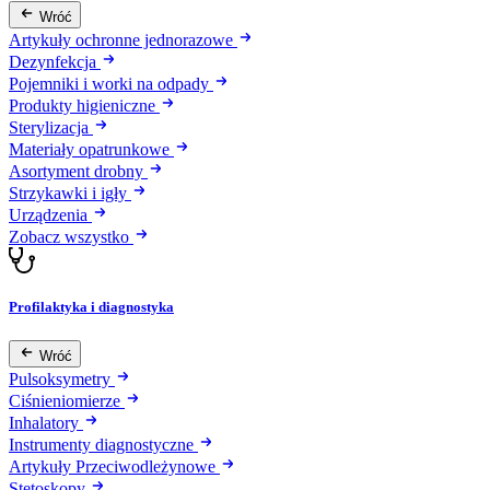
Wróć
Artykuły ochronne jednorazowe
Dezynfekcja
Pojemniki i worki na odpady
Produkty higieniczne
Sterylizacja
Materiały opatrunkowe
Asortyment drobny
Strzykawki i igły
Urządzenia
Zobacz wszystko
Profilaktyka i diagnostyka
Wróć
Pulsoksymetry
Ciśnieniomierze
Inhalatory
Instrumenty diagnostyczne
Artykuły Przeciwodleżynowe
Stetoskopy