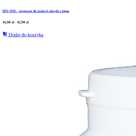
IZO-SOL - preparat do izolacji akrylu i gipsu
16,90
zł
-
42,90
zł
Dodaj do koszyka