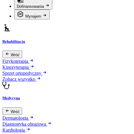
Dofinansowania
Wynajem
Rehabilitacja
Wróć
Fizykoterapia
Kinezyterapia
Sprzęt ortopedyczny
Zobacz wszystko
Medycyna
Wróć
Dermatologia
Diagnostyka obrazowa
Kardiologia