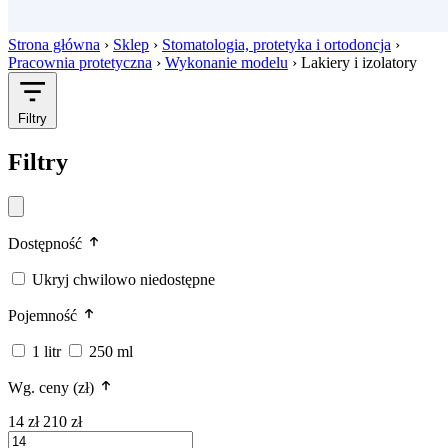
Strona główna
›
Sklep
›
Stomatologia, protetyka i ortodoncja
›
Pracownia protetyczna
›
Wykonanie modelu
›
Lakiery i izolatory
Filtry
Filtry
Dostępność
Ukryj chwilowo niedostępne
Pojemność
1 litr
250 ml
Wg. ceny (zł)
14 zł
210 zł