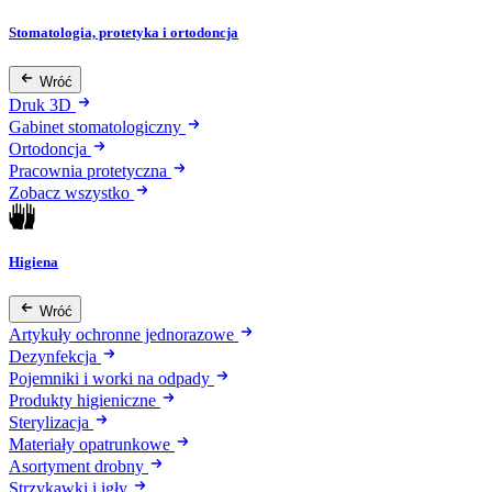
Stomatologia, protetyka i ortodoncja
Wróć
Druk 3D
Gabinet stomatologiczny
Ortodoncja
Pracownia protetyczna
Zobacz wszystko
Higiena
Wróć
Artykuły ochronne jednorazowe
Dezynfekcja
Pojemniki i worki na odpady
Produkty higieniczne
Sterylizacja
Materiały opatrunkowe
Asortyment drobny
Strzykawki i igły