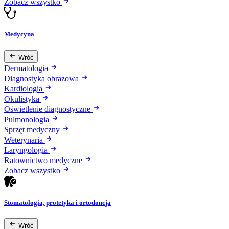
Zobacz wszystko
Medycyna
Wróć
Dermatologia
Diagnostyka obrazowa
Kardiologia
Okulistyka
Oświetlenie diagnostyczne
Pulmonologia
Sprzęt medyczny
Weterynaria
Laryngologia
Ratownictwo medyczne
Zobacz wszystko
Stomatologia, protetyka i ortodoncja
Wróć