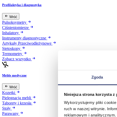
Profilaktyka i diagnostyka
Wróć
Pulsoksymetry
Ciśnieniomierze
Inhalatory
Instrumenty diagnostyczne
Artykuły Przeciwodleżynowe
Stetoskopy
Termometry
Zobacz wszystko
Meble medyczne
Zgoda
Wróć
Kozetki
Niniejsza strona korzysta z
Pielęgnacja mebli
Wykorzystujemy pliki cookie 
Taborety i krzesła
Stoły
ruch w naszej witrynie. Inf
Parawany
reklamowym i analitycznym. 