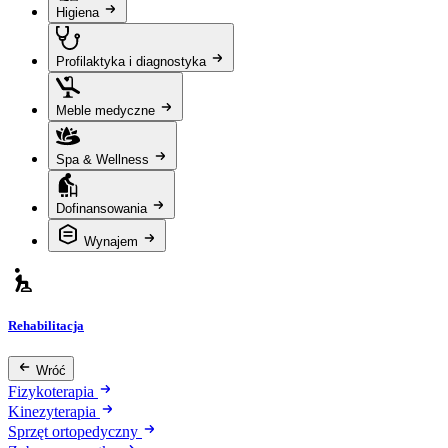
Higiena
Profilaktyka i diagnostyka
Meble medyczne
Spa & Wellness
Dofinansowania
Wynajem
Rehabilitacja
Wróć
Fizykoterapia
Kinezyterapia
Sprzęt ortopedyczny