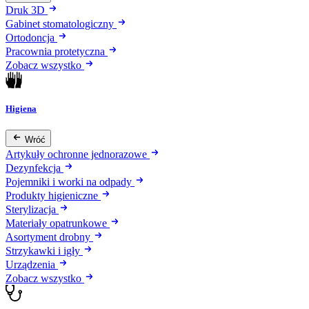
Druk 3D
Gabinet stomatologiczny
Ortodoncja
Pracownia protetyczna
Zobacz wszystko
Higiena
Wróć
Artykuły ochronne jednorazowe
Dezynfekcja
Pojemniki i worki na odpady
Produkty higieniczne
Sterylizacja
Materiały opatrunkowe
Asortyment drobny
Strzykawki i igły
Urządzenia
Zobacz wszystko