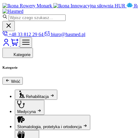
Rowery Monark
Innowacyjna siłownia HUR
R
+48 33 812 29 64
biuro@hasmed.pl
Kategorie
Kategorie
Wróć
Rehabilitacja
Medycyna
Stomatologia, protetyka i ortodoncja