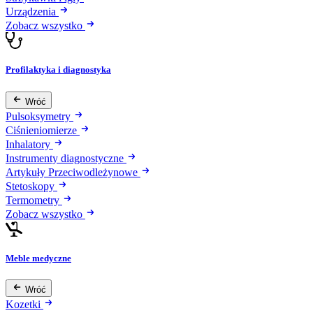
Urządzenia
Zobacz wszystko
Profilaktyka i diagnostyka
Wróć
Pulsoksymetry
Ciśnieniomierze
Inhalatory
Instrumenty diagnostyczne
Artykuły Przeciwodleżynowe
Stetoskopy
Termometry
Zobacz wszystko
Meble medyczne
Wróć
Kozetki