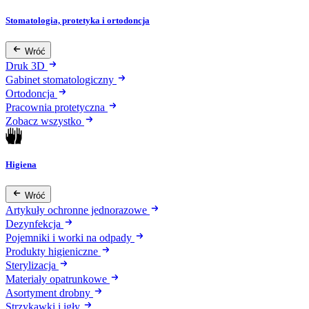
Stomatologia, protetyka i ortodoncja
Wróć
Druk 3D
Gabinet stomatologiczny
Ortodoncja
Pracownia protetyczna
Zobacz wszystko
Higiena
Wróć
Artykuły ochronne jednorazowe
Dezynfekcja
Pojemniki i worki na odpady
Produkty higieniczne
Sterylizacja
Materiały opatrunkowe
Asortyment drobny
Strzykawki i igły