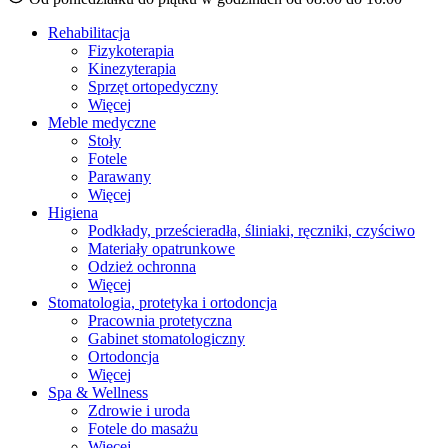
Rehabilitacja
Fizykoterapia
Kinezyterapia
Sprzęt ortopedyczny
Więcej
Meble medyczne
Stoły
Fotele
Parawany
Więcej
Higiena
Podkłady, prześcieradła, śliniaki, ręczniki, czyściwo
Materiały opatrunkowe
Odzież ochronna
Więcej
Stomatologia, protetyka i ortodoncja
Pracownia protetyczna
Gabinet stomatologiczny
Ortodoncja
Więcej
Spa & Wellness
Zdrowie i uroda
Fotele do masażu
Więcej