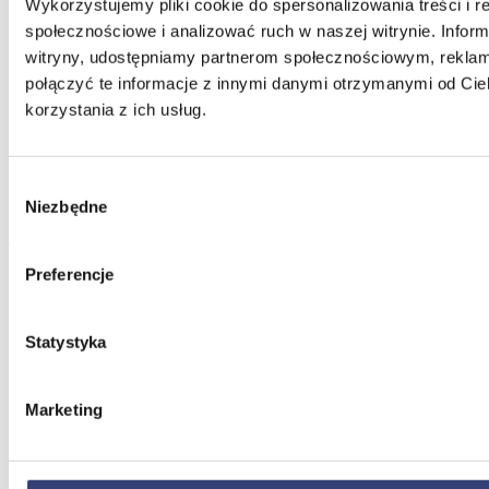
Wykorzystujemy pliki cookie do spersonalizowania treści i r
społecznościowe i analizować ruch w naszej witrynie. Inform
Dentaurum
witryny, udostępniamy partnerom społecznościowym, rekla
połączyć te informacje z innymi danymi otrzymanymi od Ci
Dentaurum. Jakość. Na całym świecie. Unikalność.
korzystania z ich usług.
Wybór
Podobne produkty
Niezbędne
zgody
Wszystkie produkty
Preferencje
Wybielająca pasta Opalescence whitening cool mint 100 ml / 133 g
Statystyka
31,98
zł
-
35,50
zł
Marketing
Dodaj do koszyka
Pudełko na nakładki wybielające do zębów Opalescence