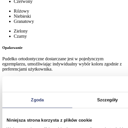
Czerwony
Różowy
Niebieski
Granatowy
Zielony
Czarny
Opakowanie
Pudełko ortodontyczne dostarczane jest w pojedynczym
egzemplarzu, umożliwiając indywidualny wybór koloru zgodnie z
preferencjami użytkownika.
Informacje dodatkowe
Waga
0,25 kg
Zgoda
Szczegóły
żółty
,
czerwony
,
zielony
,
niebieski
,
czarny
,
pomarańczowy
,
Kolor
różowy
,
granatowy
,
Losowy – wybierzemy za Ciebie
Niniejsza strona korzysta z plików cookie
Marka