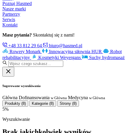
Poznaj Hasmed
Nasze marki
Partnerzy
Serwis
Kontakt
Masz pytania?
Skontaktuj się z nami!
+48 33 812 29 64
biuro@hasmed.pl
Rowery Monark
Innowacyjna siłownia HUR
Robot
rehabilitacyjny
Kosmetyki Weyergans
Suchy hydromasaż
Sugerowane wyszukiwania
Główna
Dofinansowania
Medycyna
w Główna
w Główna
Produkty
(8)
Kategorie
(8)
Strony
(8)
5%
Wyszukiwanie
Brak jakichkolwiek wyników