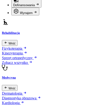
Dofinansowania
Wynajem
Rehabilitacja
Wróć
Fizykoterapia
Kinezyterapia
Sprzęt ortopedyczny
Zobacz wszystko
Medycyna
Wróć
Dermatologia
Diagnostyka obrazowa
Kardiologia