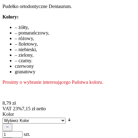
Pudełko ortodontyczne Dentaurum.
Kolory:
– żółty,
– pomarańczowy,
– różowy,
– fioletowy,
– niebieski,
– zielony,
– czarny.
czerwony
granatowy
Prosimy o wybranie interesującego Państwa koloru.
8,79
zł
VAT 23%
7,15
zł
netto
Kolor
szt.