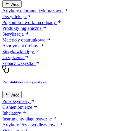
Wróć
Artykuły ochronne jednorazowe
Dezynfekcja
Pojemniki i worki na odpady
Produkty higieniczne
Sterylizacja
Materiały opatrunkowe
Asortyment drobny
Strzykawki i igły
Urządzenia
Zobacz wszystko
Profilaktyka i diagnostyka
Wróć
Pulsoksymetry
Ciśnieniomierze
Inhalatory
Instrumenty diagnostyczne
Artykuły Przeciwodleżynowe
Stetoskopy