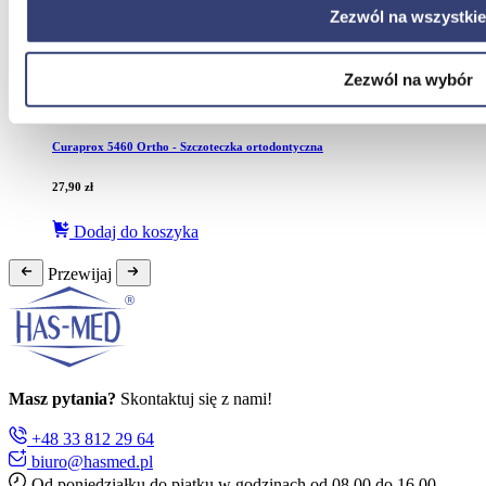
Zezwól na wszystkie
8,50
zł
Zezwól na wybór
Dodaj do koszyka
Curaprox 5460 Ortho - Szczoteczka ortodontyczna
27,90
zł
Dodaj do koszyka
Przewijaj
Masz pytania?
Skontaktuj się z nami!
+48 33 812 29 64
biuro@hasmed.pl
Od poniedziałku do piątku w godzinach od 08.00 do 16.00