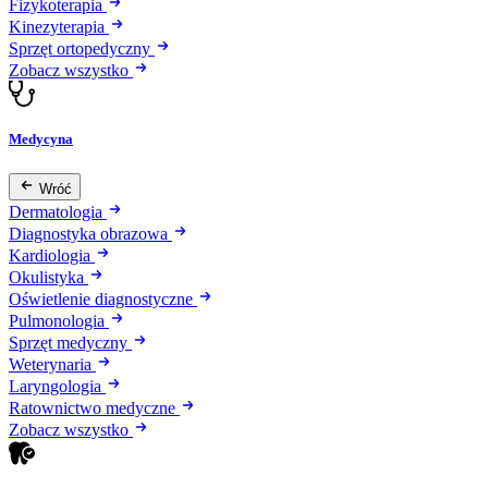
Fizykoterapia
Kinezyterapia
Sprzęt ortopedyczny
Zobacz wszystko
Medycyna
Wróć
Dermatologia
Diagnostyka obrazowa
Kardiologia
Okulistyka
Oświetlenie diagnostyczne
Pulmonologia
Sprzęt medyczny
Weterynaria
Laryngologia
Ratownictwo medyczne
Zobacz wszystko