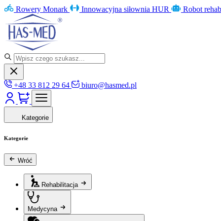
Rowery Monark
Innowacyjna siłownia HUR
Robot rehab
+48 33 812 29 64
biuro@hasmed.pl
Kategorie
Kategorie
Wróć
Rehabilitacja
Medycyna