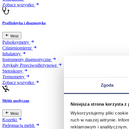
Zobacz wszystko
Profilaktyka i diagnostyka
Wróć
Pulsoksymetry
Ciśnieniomierze
Inhalatory
Instrumenty diagnostyczne
Artykuły Przeciwodleżynowe
Stetoskopy
Termometry
Zobacz wszystko
Zgoda
Meble medyczne
Niniejsza strona korzysta z
Wykorzystujemy pliki cookie 
Wróć
Kozetki
ruch w naszej witrynie. Inf
Pielęgnacja mebli
reklamowym i analitycznym. 