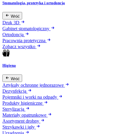
Stomatologia, protetyka i ortodoncja
Wróć
Druk 3D
Gabinet stomatologiczny
Ortodoncja
Pracownia protetyczna
Zobacz wszystko
Higiena
Wróć
Artykuły ochronne jednorazowe
Dezynfekcja
Pojemniki i worki na odpady
Produkty higieniczne
Sterylizacja
Materiały opatrunkowe
Asortyment drobny
Strzykawki i igły
Urządzenia