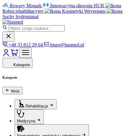
Rowery Monark
Innowacyjna siłownia HUR
Robot rehabilitacyjny
Kosmetyki Weyergans
Suchy hydromasaż
+48 33 812 29 64
biuro@hasmed.pl
Kategorie
Kategorie
Wróć
Rehabilitacja
Medycyna
Stomatologia, protetyka i ortodoncja