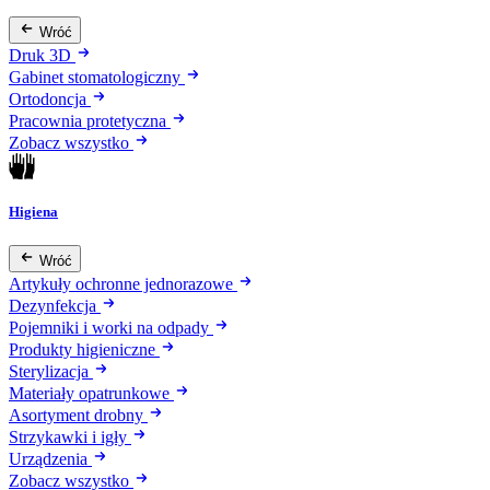
Wróć
Druk 3D
Gabinet stomatologiczny
Ortodoncja
Pracownia protetyczna
Zobacz wszystko
Higiena
Wróć
Artykuły ochronne jednorazowe
Dezynfekcja
Pojemniki i worki na odpady
Produkty higieniczne
Sterylizacja
Materiały opatrunkowe
Asortyment drobny
Strzykawki i igły
Urządzenia
Zobacz wszystko