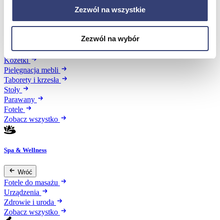
Zezwól na wszystkie
Meble medyczne
Zezwól na wybór
Wróć
Kozetki
Pielęgnacja mebli
Taborety i krzesła
Stoły
Parawany
Fotele
Zobacz wszystko
Spa & Wellness
Wróć
Fotele do masażu
Urządzenia
Zdrowie i uroda
Zobacz wszystko