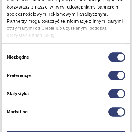
Dezynfekcja
korzystasz z naszej witryny, udostępniamy partnerom
Pojemniki i worki na odpady
społecznościowym, reklamowym i analitycznym.
Produkty higieniczne
Partnerzy mogą połączyć te informacje z innymi danymi
Sterylizacja
Materiały opatrunkowe
otrzymanymi od Ciebie lub uzyskanymi podczas
Asortyment drobny
korzystania z ich usług.
Strzykawki i igły
Urządzenia
Zobacz wszystko
Wybór
Niezbędne
zgody
Profilaktyka i diagnostyka
Preferencje
Wróć
Pulsoksymetry
Statystyka
Ciśnieniomierze
Inhalatory
Instrumenty diagnostyczne
Marketing
Artykuły Przeciwodleżynowe
Stetoskopy
Termometry
Zobacz wszystko