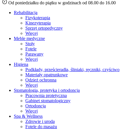
Od poniedziałku do piątku w godzinach od 08.00 do 16.00
Rehabilitacja
Fizykoterapia
Kinezyterapia
Sprzęt ortopedyczny
Więcej
Meble medyczne
Stoły
Fotele
Parawany
Więcej
Higiena
Podkłady, prześcieradła, śliniaki, ręczniki, czyściwo
Materiały opatrunkowe
Odzież ochronna
Więcej
Stomatologia, protetyka i ortodoncja
Pracownia protetyczna
Gabinet stomatologiczny
Ortodoncja
Więcej
Spa & Wellness
Zdrowie i uroda
Fotele do masażu