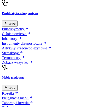
Profilaktyka i diagnostyka
Wróć
Pulsoksymetry
Ciśnieniomierze
Inhalatory
Instrumenty diagnostyczne
Artykuły Przeciwodleżynowe
Stetoskopy
Termometry
Zobacz wszystko
Meble medyczne
Wróć
Kozetki
Pielęgnacja mebli
Taborety i krzesła