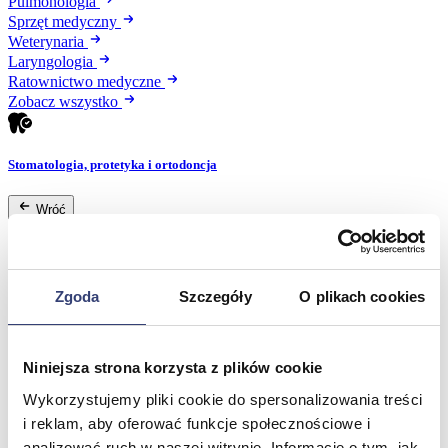
Pulmonologia
Sprzęt medyczny
Weterynaria
Laryngologia
Ratownictwo medyczne
Zobacz wszystko
Stomatologia, protetyka i ortodoncja
Wróć
Druk 3D
Gabinet stomatologiczny
Ortodoncja
Pracownia protetyczna
Zgoda
Szczegóły
O plikach cookies
Zobacz wszystko
Niniejsza strona korzysta z plików cookie
Higiena
Wykorzystujemy pliki cookie do spersonalizowania treści
Wróć
i reklam, aby oferować funkcje społecznościowe i
Artykuły ochronne jednorazowe
analizować ruch w naszej witrynie. Informacje o tym, jak