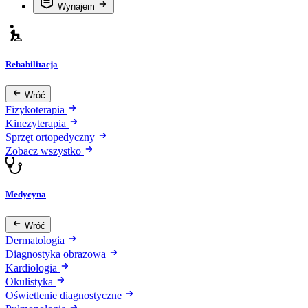
Wynajem
Rehabilitacja
Wróć
Fizykoterapia
Kinezyterapia
Sprzęt ortopedyczny
Zobacz wszystko
Medycyna
Wróć
Dermatologia
Diagnostyka obrazowa
Kardiologia
Okulistyka
Oświetlenie diagnostyczne