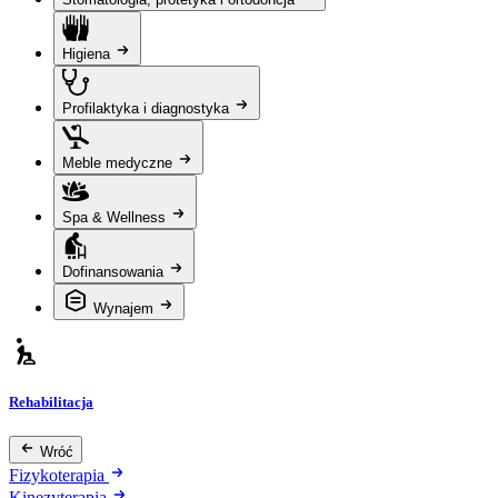
Higiena
Profilaktyka i diagnostyka
Meble medyczne
Spa & Wellness
Dofinansowania
Wynajem
Rehabilitacja
Wróć
Fizykoterapia
Kinezyterapia