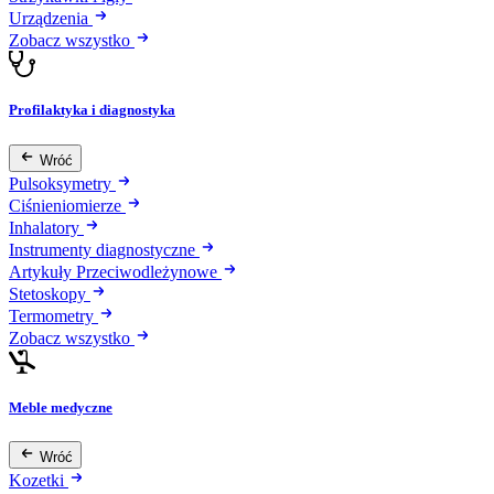
Urządzenia
Zobacz wszystko
Profilaktyka i diagnostyka
Wróć
Pulsoksymetry
Ciśnieniomierze
Inhalatory
Instrumenty diagnostyczne
Artykuły Przeciwodleżynowe
Stetoskopy
Termometry
Zobacz wszystko
Meble medyczne
Wróć
Kozetki