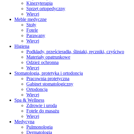
Kinezyterapia
Sprzęt ortopedyczny
Więcej
Meble medyczne
Stoły
Fotele
Parawany
Więcej
Higiena
Podkłady, prześcieradła, śliniaki, ręczniki, czyściwo
Materiały opatrunkowe
Odzież ochronna
Więcej
Stomatologia, protetyka i ortodoncja
Pracownia protetyczna
Gabinet stomatologiczny
Ortodoncja
Więcej
Spa & Wellness
Zdrowie i uroda
Fotele do masażu
Więcej
Medycyna
Pulmonologia
Dermatologia