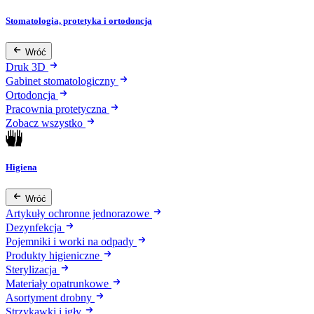
Stomatologia, protetyka i ortodoncja
Wróć
Druk 3D
Gabinet stomatologiczny
Ortodoncja
Pracownia protetyczna
Zobacz wszystko
Higiena
Wróć
Artykuły ochronne jednorazowe
Dezynfekcja
Pojemniki i worki na odpady
Produkty higieniczne
Sterylizacja
Materiały opatrunkowe
Asortyment drobny
Strzykawki i igły