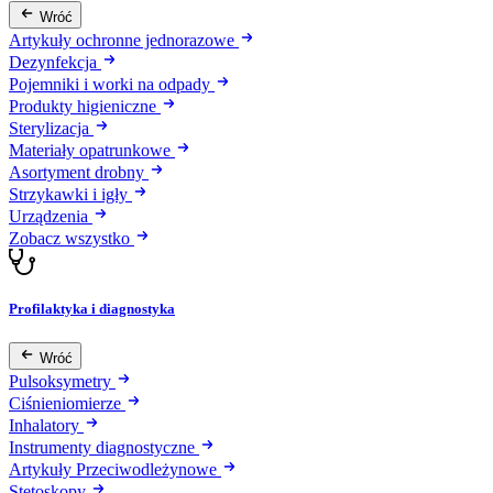
Wróć
Artykuły ochronne jednorazowe
Dezynfekcja
Pojemniki i worki na odpady
Produkty higieniczne
Sterylizacja
Materiały opatrunkowe
Asortyment drobny
Strzykawki i igły
Urządzenia
Zobacz wszystko
Profilaktyka i diagnostyka
Wróć
Pulsoksymetry
Ciśnieniomierze
Inhalatory
Instrumenty diagnostyczne
Artykuły Przeciwodleżynowe
Stetoskopy