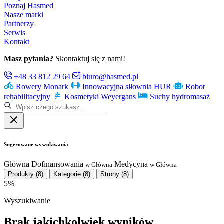
Poznaj Hasmed
Nasze marki
Partnerzy
Serwis
Kontakt
Masz pytania?
Skontaktuj się z nami!
+48 33 812 29 64
biuro@hasmed.pl
Rowery Monark
Innowacyjna siłownia HUR
Robot
rehabilitacyjny
Kosmetyki Weyergans
Suchy hydromasaż
Sugerowane wyszukiwania
Główna
Dofinansowania
Medycyna
w Główna
w Główna
Produkty
(8)
Kategorie
(8)
Strony
(8)
5%
Wyszukiwanie
Brak jakichkolwiek wyników