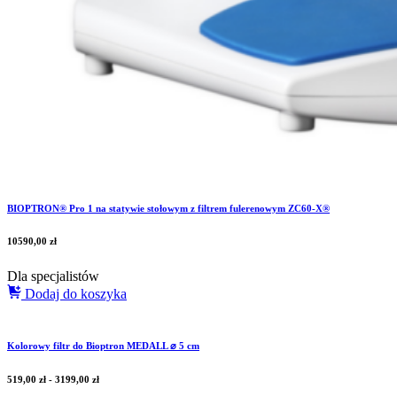
BIOPTRON® Pro 1 na statywie stołowym z filtrem fulerenowym ZC60-X®
10590,00
zł
Dla specjalistów
Dodaj do koszyka
Kolorowy filtr do Bioptron MEDALL ⌀ 5 cm
519,00
zł
-
3199,00
zł