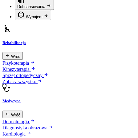
Dofinansowania
Wynajem
Rehabilitacja
Wróć
Fizykoterapia
Kinezyterapia
Sprzęt ortopedyczny
Zobacz wszystko
Medycyna
Wróć
Dermatologia
Diagnostyka obrazowa
Kardiologia