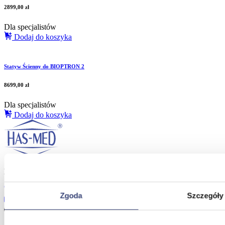
2899,00
zł
Dla specjalistów
Dodaj do koszyka
Statyw Ścienny do BIOPTRON 2
8699,00
zł
Dla specjalistów
Dodaj do koszyka
Masz pytania?
Skontaktuj się z nami!
+48 33 812 29 64
Zgoda
Szczegóły
biuro@hasmed.pl
Od poniedziałku do piątku w godzinach od 08.00 do 16.00