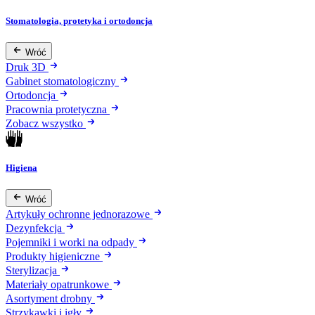
Stomatologia, protetyka i ortodoncja
Wróć
Druk 3D
Gabinet stomatologiczny
Ortodoncja
Pracownia protetyczna
Zobacz wszystko
Higiena
Wróć
Artykuły ochronne jednorazowe
Dezynfekcja
Pojemniki i worki na odpady
Produkty higieniczne
Sterylizacja
Materiały opatrunkowe
Asortyment drobny
Strzykawki i igły