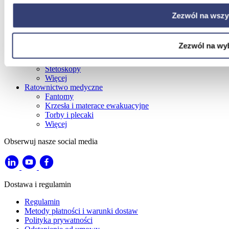
Pulmonologia
Dermatologia
Zezwól na wszy
Kardiologia
Więcej
Profilaktyka i diagnostyka
Zezwól na wy
Ciśnieniomierze
Artykuły Przeciwodleżynowe
Stetoskopy
Więcej
Ratownictwo medyczne
Fantomy
Krzesła i materace ewakuacyjne
Torby i plecaki
Więcej
Obserwuj nasze social media
Dostawa i regulamin
Regulamin
Metody płatności i warunki dostaw
Polityka prywatności