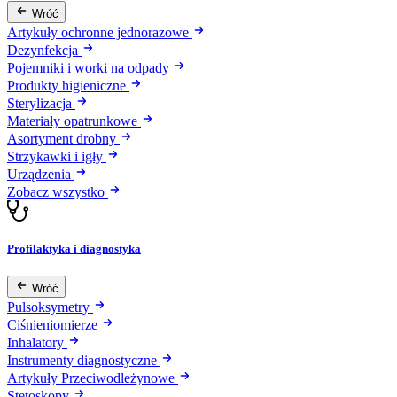
Wróć
Artykuły ochronne jednorazowe
Dezynfekcja
Pojemniki i worki na odpady
Produkty higieniczne
Sterylizacja
Materiały opatrunkowe
Asortyment drobny
Strzykawki i igły
Urządzenia
Zobacz wszystko
Profilaktyka i diagnostyka
Wróć
Pulsoksymetry
Ciśnieniomierze
Inhalatory
Instrumenty diagnostyczne
Artykuły Przeciwodleżynowe
Stetoskopy