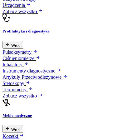
Urządzenia
Zobacz wszystko
Profilaktyka i diagnostyka
Wróć
Pulsoksymetry
Ciśnieniomierze
Inhalatory
Instrumenty diagnostyczne
Artykuły Przeciwodleżynowe
Stetoskopy
Termometry
Zobacz wszystko
Meble medyczne
Wróć
Kozetki