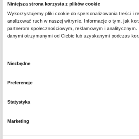
Rehabilitacja
Niniejsza strona korzysta z plików cookie
Fizykoterapia
Kinezyterapia
Wykorzystujemy pliki cookie do spersonalizowania treści i 
Sprzęt ortopedyczny
analizować ruch w naszej witrynie. Informacje o tym, jak ko
Więcej
partnerom społecznościowym, reklamowym i analitycznym. P
Meble medyczne
Stoły
danymi otrzymanymi od Ciebie lub uzyskanymi podczas korzy
Fotele
Parawany
Więcej
Wybór
Higiena
Niezbędne
Podkłady, prześcieradła, śliniaki, ręczniki, czyściwo
zgody
Materiały opatrunkowe
Odzież ochronna
Więcej
Preferencje
Stomatologia, protetyka i ortodoncja
Pracownia protetyczna
Gabinet stomatologiczny
Statystyka
Ortodoncja
Więcej
Spa & Wellness
Zdrowie i uroda
Marketing
Fotele do masażu
Więcej
Medycyna