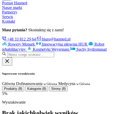
Poznaj Hasmed
Nasze marki
Partnerzy
Serwis
Kontakt
Masz pytania?
Skontaktuj się z nami!
+48 33 812 29 64
biuro@hasmed.pl
Rowery Monark
Innowacyjna siłownia HUR
Robot
rehabilitacyjny
Kosmetyki Weyergans
Suchy hydromasaż
Sugerowane wyszukiwania
Główna
Dofinansowania
Medycyna
w Główna
w Główna
Produkty
(8)
Kategorie
(8)
Strony
(8)
5%
Wyszukiwanie
Brak jakichkolwiek wyników