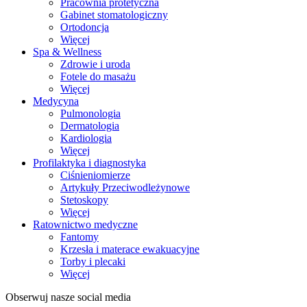
Pracownia protetyczna
Gabinet stomatologiczny
Ortodoncja
Więcej
Spa & Wellness
Zdrowie i uroda
Fotele do masażu
Więcej
Medycyna
Pulmonologia
Dermatologia
Kardiologia
Więcej
Profilaktyka i diagnostyka
Ciśnieniomierze
Artykuły Przeciwodleżynowe
Stetoskopy
Więcej
Ratownictwo medyczne
Fantomy
Krzesła i materace ewakuacyjne
Torby i plecaki
Więcej
Obserwuj nasze social media