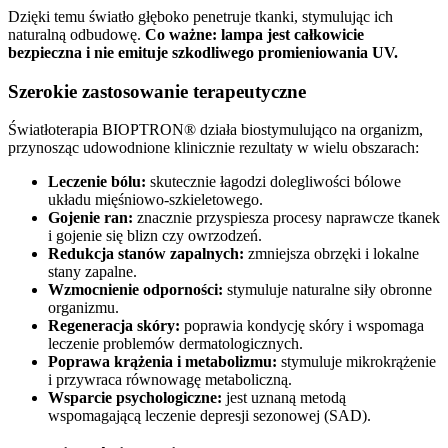
Dzięki temu światło głęboko penetruje tkanki, stymulując ich
naturalną odbudowę.
Co ważne: lampa jest całkowicie
bezpieczna i nie emituje szkodliwego promieniowania UV.
Szerokie zastosowanie terapeutyczne
Światłoterapia BIOPTRON® działa biostymulująco na organizm,
przynosząc udowodnione klinicznie rezultaty w wielu obszarach:
Leczenie bólu:
skutecznie łagodzi dolegliwości bólowe
układu mięśniowo-szkieletowego.
Gojenie ran:
znacznie przyspiesza procesy naprawcze tkanek
i gojenie się blizn czy owrzodzeń.
Redukcja stanów zapalnych:
zmniejsza obrzęki i lokalne
stany zapalne.
Wzmocnienie odporności:
stymuluje naturalne siły obronne
organizmu.
Regeneracja skóry:
poprawia kondycję skóry i wspomaga
leczenie problemów dermatologicznych.
Poprawa krążenia i metabolizmu:
stymuluje mikrokrążenie
i przywraca równowagę metaboliczną.
Wsparcie psychologiczne:
jest uznaną metodą
wspomagającą leczenie depresji sezonowej (SAD).