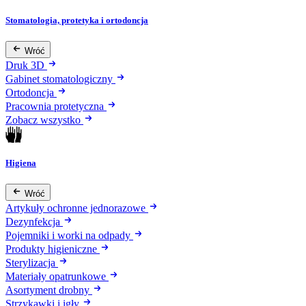
Stomatologia, protetyka i ortodoncja
Wróć
Druk 3D
Gabinet stomatologiczny
Ortodoncja
Pracownia protetyczna
Zobacz wszystko
Higiena
Wróć
Artykuły ochronne jednorazowe
Dezynfekcja
Pojemniki i worki na odpady
Produkty higieniczne
Sterylizacja
Materiały opatrunkowe
Asortyment drobny
Strzykawki i igły