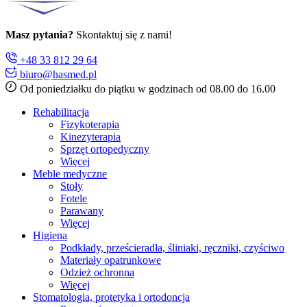
Masz pytania?
Skontaktuj się z nami!
+48 33 812 29 64
biuro@hasmed.pl
Od poniedziałku do piątku w godzinach od 08.00 do 16.00
Rehabilitacja
Fizykoterapia
Kinezyterapia
Sprzęt ortopedyczny
Więcej
Meble medyczne
Stoły
Fotele
Parawany
Więcej
Higiena
Podkłady, prześcieradła, śliniaki, ręczniki, czyściwo
Materiały opatrunkowe
Odzież ochronna
Więcej
Stomatologia, protetyka i ortodoncja