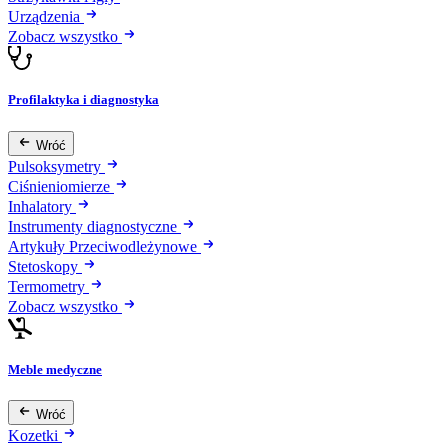
Urządzenia
Zobacz wszystko
Profilaktyka i diagnostyka
Wróć
Pulsoksymetry
Ciśnieniomierze
Inhalatory
Instrumenty diagnostyczne
Artykuły Przeciwodleżynowe
Stetoskopy
Termometry
Zobacz wszystko
Meble medyczne
Wróć
Kozetki