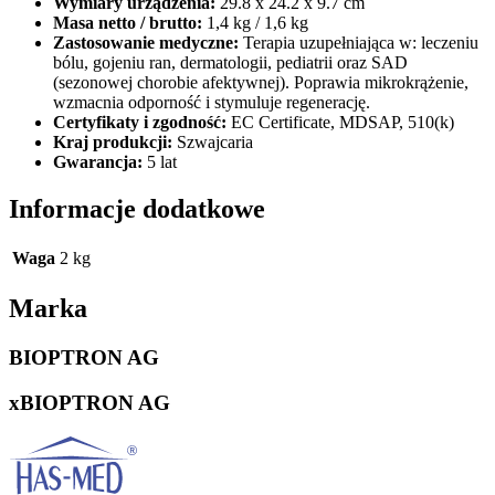
Wymiary urządzenia:
29.8 x 24.2 x 9.7 cm
Masa netto / brutto:
1,4 kg / 1,6 kg
Zastosowanie medyczne:
Terapia uzupełniająca w: leczeniu
bólu, gojeniu ran, dermatologii, pediatrii oraz SAD
(sezonowej chorobie afektywnej). Poprawia mikrokrążenie,
wzmacnia odporność i stymuluje regenerację.
Certyfikaty i zgodność:
EC Certificate, MDSAP, 510(k)
Kraj produkcji:
Szwajcaria
Gwarancja:
5 lat
Informacje dodatkowe
Waga
2 kg
Marka
BIOPTRON AG
xBIOPTRON AG