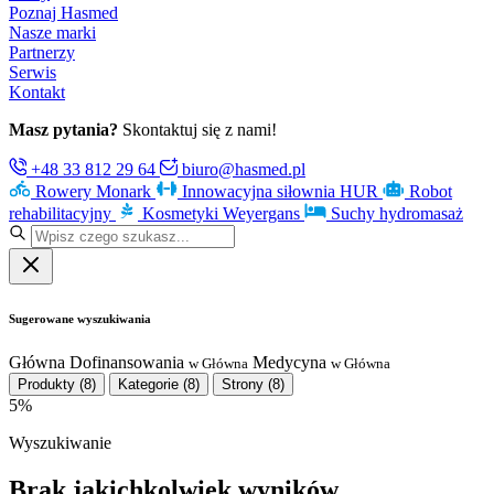
Poznaj Hasmed
Nasze marki
Partnerzy
Serwis
Kontakt
Masz pytania?
Skontaktuj się z nami!
+48 33 812 29 64
biuro@hasmed.pl
Rowery Monark
Innowacyjna siłownia HUR
Robot
rehabilitacyjny
Kosmetyki Weyergans
Suchy hydromasaż
Sugerowane wyszukiwania
Główna
Dofinansowania
Medycyna
w Główna
w Główna
Produkty
(8)
Kategorie
(8)
Strony
(8)
5%
Wyszukiwanie
Brak jakichkolwiek wyników