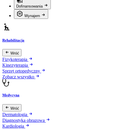
Dofinansowania
Wynajem
Rehabilitacja
Wróć
Fizykoterapia
Kinezyterapia
Sprzęt ortopedyczny
Zobacz wszystko
Medycyna
Wróć
Dermatologia
Diagnostyka obrazowa
Kardiologia