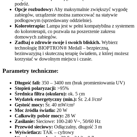
podróż.
Opcje rozbudowy:
Aby maksymalnie zwiększyć wygodę
zabiegów, urządzenie można zamocować na statywie
podłogowym (sprzedawany oddzielnie).
Koloroterapia:
Lampa jest w pełni kompatybilna z systemem
do koloroterapii, co pozwala na poszerzenie zakresu
domowych zabiegów.
Zadbaj o zdrowie swoje i swoich bliskich.
Wybierz
technologię BIOPTRON® Medall – bezpieczną,
bezinwazyjną i skuteczną terapię światłem, z której możesz
korzystać w dowolnym miejscu i czasie.
Parametry techniczne:
Długość fali:
350 – 3400 nm (brak promieniowania UV)
Stopień polaryzacji:
>95%
Średnica filtra (okularu):
ok. 5 cm
Wydatek energetyczny (min.):
Śr. 2.4 J/cm²
Gęstość mocy:
Śr. 40 mW/cm²
Moc źródła światła:
20 W
Całkowity pobór mocy:
28 W
Zasilanie:
Sieciowe: 100-240 V~, 50/60 Hz
Przewód sieciowy:
Odłączalny, długość 3 m
Wyświetlacz:
TAK – cyfrowy