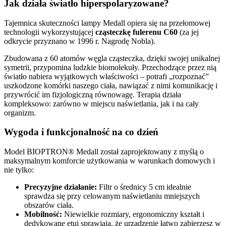
Jak działa światło hiperspolaryzowane?
Tajemnica skuteczności lampy Medall opiera się na przełomowej
technologii wykorzystującej
cząsteczkę fulerenu C60
(za jej
odkrycie przyznano w 1996 r. Nagrodę Nobla).
Zbudowana z 60 atomów węgla cząsteczka, dzięki swojej unikalnej
symetrii, przypomina ludzkie biomolekuły. Przechodzące przez nią
światło nabiera wyjątkowych właściwości – potrafi „rozpoznać”
uszkodzone komórki naszego ciała, nawiązać z nimi komunikację i
przywrócić im fizjologiczną równowagę. Terapia działa
kompleksowo: zarówno w miejscu naświetlania, jak i na cały
organizm.
Wygoda i funkcjonalność na co dzień
Model BIOPTRON® Medall został zaprojektowany z myślą o
maksymalnym komforcie użytkowania w warunkach domowych i
nie tylko:
Precyzyjne działanie:
Filtr o średnicy 5 cm idealnie
sprawdza się przy celowanym naświetlaniu mniejszych
obszarów ciała.
Mobilność:
Niewielkie rozmiary, ergonomiczny kształt i
dedykowane etui sprawiają, że urządzenie łatwo zabierzesz w