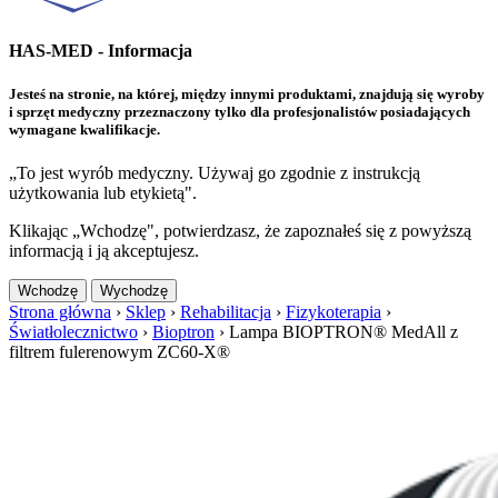
HAS-MED - Informacja
Jesteś na stronie, na której, między innymi produktami, znajdują się wyroby
i sprzęt medyczny przeznaczony tylko dla profesjonalistów posiadających
wymagane kwalifikacje.
„To jest wyrób medyczny. Używaj go zgodnie z instrukcją
użytkowania lub etykietą".
Klikając „Wchodzę", potwierdzasz, że zapoznałeś się z powyższą
informacją i ją akceptujesz.
Wchodzę
Wychodzę
Strona główna
›
Sklep
›
Rehabilitacja
›
Fizykoterapia
›
Światłolecznictwo
›
Bioptron
›
Lampa BIOPTRON® MedAll z
filtrem fulerenowym ZC60-X®