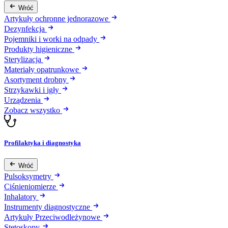
Wróć
Artykuły ochronne jednorazowe
Dezynfekcja
Pojemniki i worki na odpady
Produkty higieniczne
Sterylizacja
Materiały opatrunkowe
Asortyment drobny
Strzykawki i igły
Urządzenia
Zobacz wszystko
Profilaktyka i diagnostyka
Wróć
Pulsoksymetry
Ciśnieniomierze
Inhalatory
Instrumenty diagnostyczne
Artykuły Przeciwodleżynowe
Stetoskopy