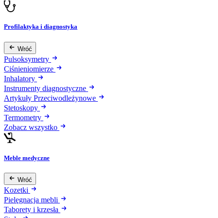
Profilaktyka i diagnostyka
Wróć
Pulsoksymetry
Ciśnieniomierze
Inhalatory
Instrumenty diagnostyczne
Artykuły Przeciwodleżynowe
Stetoskopy
Termometry
Zobacz wszystko
Meble medyczne
Wróć
Kozetki
Pielęgnacja mebli
Taborety i krzesła