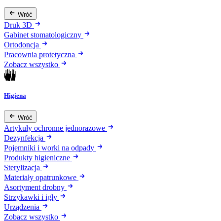
Wróć
Druk 3D
Gabinet stomatologiczny
Ortodoncja
Pracownia protetyczna
Zobacz wszystko
Higiena
Wróć
Artykuły ochronne jednorazowe
Dezynfekcja
Pojemniki i worki na odpady
Produkty higieniczne
Sterylizacja
Materiały opatrunkowe
Asortyment drobny
Strzykawki i igły
Urządzenia
Zobacz wszystko