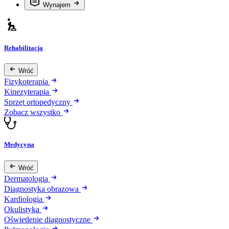
Wynajem
Rehabilitacja
Wróć
Fizykoterapia
Kinezyterapia
Sprzęt ortopedyczny
Zobacz wszystko
Medycyna
Wróć
Dermatologia
Diagnostyka obrazowa
Kardiologia
Okulistyka
Oświetlenie diagnostyczne