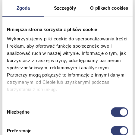
Dezynfekcja
Zgoda
Szczegóły
O plikach cookies
Pojemniki i worki na odpady
Produkty higieniczne
Sterylizacja
Materiały opatrunkowe
Niniejsza strona korzysta z plików cookie
Asortyment drobny
Wykorzystujemy pliki cookie do spersonalizowania treści
Strzykawki i igły
Urządzenia
i reklam, aby oferować funkcje społecznościowe i
Zobacz wszystko
analizować ruch w naszej witrynie. Informacje o tym, jak
korzystasz z naszej witryny, udostępniamy partnerom
społecznościowym, reklamowym i analitycznym.
Profilaktyka i diagnostyka
Partnerzy mogą połączyć te informacje z innymi danymi
otrzymanymi od Ciebie lub uzyskanymi podczas
Wróć
korzystania z ich usług.
Pulsoksymetry
Ciśnieniomierze
Inhalatory
Wybór
Instrumenty diagnostyczne
Niezbędne
zgody
Artykuły Przeciwodleżynowe
Stetoskopy
Termometry
Preferencje
Zobacz wszystko