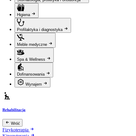
Higiena
Profilaktyka i diagnostyka
Meble medyczne
Spa & Wellness
Dofinansowania
Wynajem
Rehabilitacja
Wróć
Fizykoterapia
Kinezyterapia