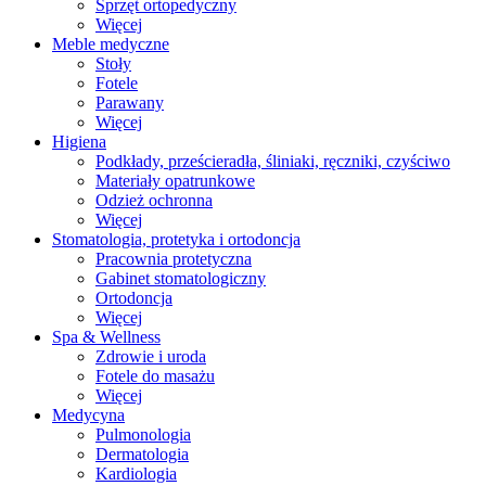
Sprzęt ortopedyczny
Więcej
Meble medyczne
Stoły
Fotele
Parawany
Więcej
Higiena
Podkłady, prześcieradła, śliniaki, ręczniki, czyściwo
Materiały opatrunkowe
Odzież ochronna
Więcej
Stomatologia, protetyka i ortodoncja
Pracownia protetyczna
Gabinet stomatologiczny
Ortodoncja
Więcej
Spa & Wellness
Zdrowie i uroda
Fotele do masażu
Więcej
Medycyna
Pulmonologia
Dermatologia
Kardiologia