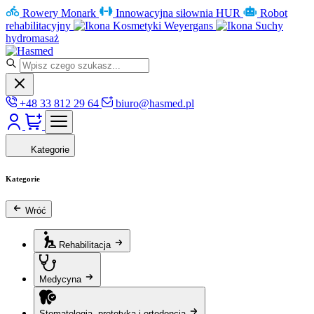
Rowery Monark
Innowacyjna siłownia HUR
Robot
rehabilitacyjny
Kosmetyki Weyergans
Suchy
hydromasaż
+48 33 812 29 64
biuro@hasmed.pl
Kategorie
Kategorie
Wróć
Rehabilitacja
Medycyna
Stomatologia, protetyka i ortodoncja