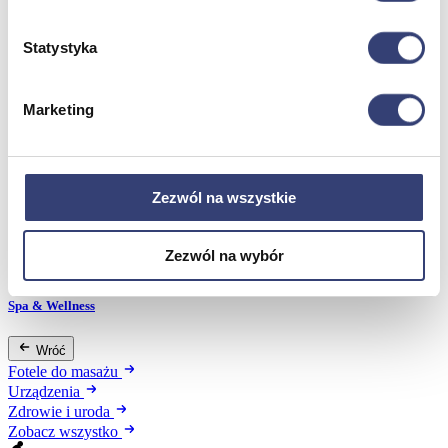
Statystyka
Meble medyczne
Wróć
Marketing
Kozetki
Pielęgnacja mebli
Taborety i krzesła
Stoły
Zezwól na wszystkie
Parawany
Fotele
Zobacz wszystko
Zezwól na wybór
Spa & Wellness
Wróć
Fotele do masażu
Urządzenia
Zdrowie i uroda
Zobacz wszystko