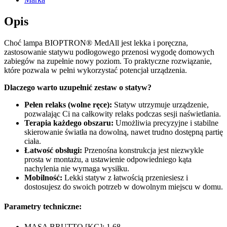
Opis
Choć lampa BIOPTRON® MedAll jest lekka i poręczna,
zastosowanie statywu podłogowego przenosi wygodę domowych
zabiegów na zupełnie nowy poziom. To praktyczne rozwiązanie,
które pozwala w pełni wykorzystać potencjał urządzenia.
Dlaczego warto uzupełnić zestaw o statyw?
Pełen relaks (wolne ręce):
Statyw utrzymuje urządzenie,
pozwalając Ci na całkowity relaks podczas sesji naświetlania.
Terapia każdego obszaru:
Umożliwia precyzyjne i stabilne
skierowanie światła na dowolną, nawet trudno dostępną partię
ciała.
Łatwość obsługi:
Przenośna konstrukcja jest niezwykle
prosta w montażu, a ustawienie odpowiedniego kąta
nachylenia nie wymaga wysiłku.
Mobilność:
Lekki statyw z łatwością przeniesiesz i
dostosujesz do swoich potrzeb w dowolnym miejscu w domu.
Parametry techniczne:
MASA BRUTTO [KG]: 1,68