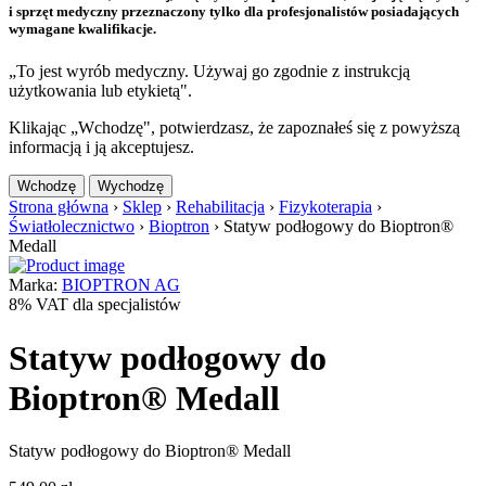
i sprzęt medyczny przeznaczony tylko dla profesjonalistów posiadających
wymagane kwalifikacje.
„To jest wyrób medyczny. Używaj go zgodnie z instrukcją
użytkowania lub etykietą".
Klikając „Wchodzę", potwierdzasz, że zapoznałeś się z powyższą
informacją i ją akceptujesz.
Wchodzę
Wychodzę
Strona główna
›
Sklep
›
Rehabilitacja
›
Fizykoterapia
›
Światłolecznictwo
›
Bioptron
›
Statyw podłogowy do Bioptron®
Medall
Marka:
BIOPTRON AG
8% VAT dla specjalistów
Statyw podłogowy do
Bioptron® Medall
Statyw podłogowy do Bioptron® Medall