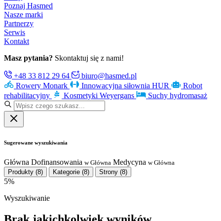
Poznaj Hasmed
Nasze marki
Partnerzy
Serwis
Kontakt
Masz pytania?
Skontaktuj się z nami!
+48 33 812 29 64
biuro@hasmed.pl
Rowery Monark
Innowacyjna siłownia HUR
Robot
rehabilitacyjny
Kosmetyki Weyergans
Suchy hydromasaż
Sugerowane wyszukiwania
Główna
Dofinansowania
Medycyna
w Główna
w Główna
Produkty
(8)
Kategorie
(8)
Strony
(8)
5%
Wyszukiwanie
Brak jakichkolwiek wyników