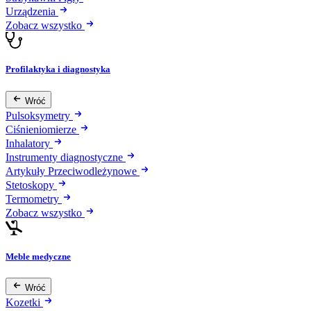
Urządzenia
Zobacz wszystko
Profilaktyka i diagnostyka
Wróć
Pulsoksymetry
Ciśnieniomierze
Inhalatory
Instrumenty diagnostyczne
Artykuły Przeciwodleżynowe
Stetoskopy
Termometry
Zobacz wszystko
Meble medyczne
Wróć
Kozetki