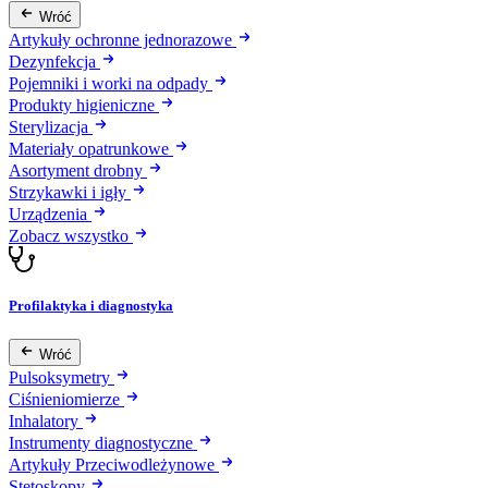
Wróć
Artykuły ochronne jednorazowe
Dezynfekcja
Pojemniki i worki na odpady
Produkty higieniczne
Sterylizacja
Materiały opatrunkowe
Asortyment drobny
Strzykawki i igły
Urządzenia
Zobacz wszystko
Profilaktyka i diagnostyka
Wróć
Pulsoksymetry
Ciśnieniomierze
Inhalatory
Instrumenty diagnostyczne
Artykuły Przeciwodleżynowe
Stetoskopy