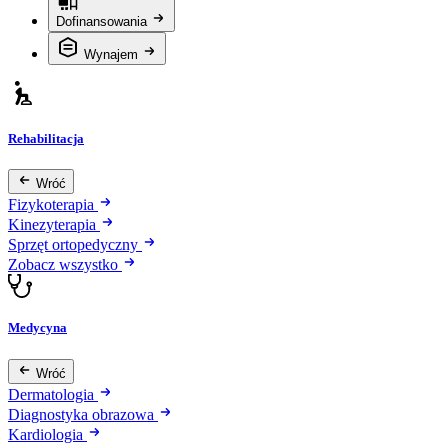
Dofinansowania
Wynajem
Rehabilitacja
Wróć
Fizykoterapia
Kinezyterapia
Sprzęt ortopedyczny
Zobacz wszystko
Medycyna
Wróć
Dermatologia
Diagnostyka obrazowa
Kardiologia