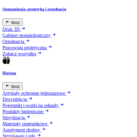
Stomatologia, protetyka i ortodoncja
Wróć
Druk 3D
Gabinet stomatologiczny
Ortodoncja
Pracownia protetyczna
Zobacz wszystko
Higiena
Wróć
Artykuły ochronne jednorazowe
Dezynfekcja
Pojemniki i worki na odpady
Produkty higieniczne
Sterylizacja
Materiały opatrunkowe
Asortyment drobny
Strzykawki i igły