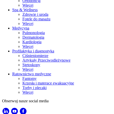
Ortodoncja
Więcej
Spa & Wellness
Zdrowie i uroda
Fotele do masażu
Więcej
Medycyna
Pulmonologia
Dermatologia
Kardiologia
Więcej
Profilaktyka i diagnostyka
Ciśnieniomierze
Artykuły Przeciwodleżynowe
Stetoskopy
Więcej
Ratownictwo medyczne
Fantomy
Krzesła i materace ewakuacyjne
Torby i plecaki
Więcej
Obserwuj nasze social media