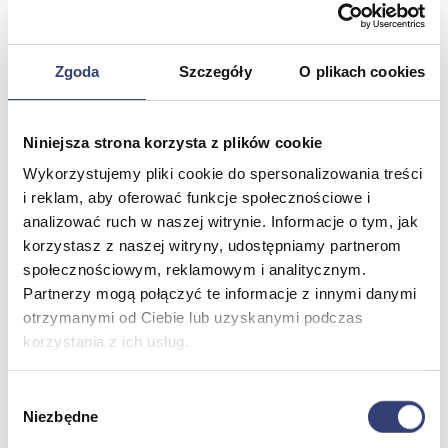
Stetoskopy
Termometry
Zobacz wszystko
Zgoda
Szczegóły
O plikach cookies
Meble medyczne
Niniejsza strona korzysta z plików cookie
Wróć
Wykorzystujemy pliki cookie do spersonalizowania treści
Kozetki
i reklam, aby oferować funkcje społecznościowe i
Pielęgnacja mebli
analizować ruch w naszej witrynie. Informacje o tym, jak
Taborety i krzesła
Stoły
korzystasz z naszej witryny, udostępniamy partnerom
Parawany
społecznościowym, reklamowym i analitycznym.
Fotele
Partnerzy mogą połączyć te informacje z innymi danymi
Zobacz wszystko
otrzymanymi od Ciebie lub uzyskanymi podczas
korzystania z ich usług.
Spa & Wellness
Wybór
Wróć
Niezbędne
zgody
Fotele do masażu