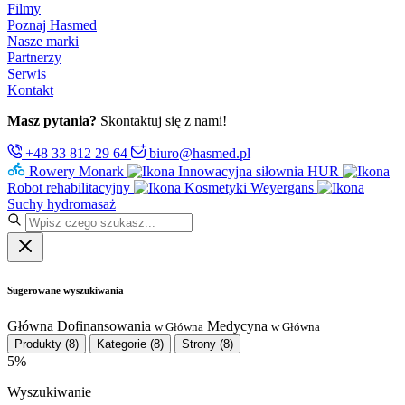
Filmy
Poznaj Hasmed
Nasze marki
Partnerzy
Serwis
Kontakt
Masz pytania?
Skontaktuj się z nami!
+48 33 812 29 64
biuro@hasmed.pl
Rowery Monark
Innowacyjna siłownia HUR
Robot rehabilitacyjny
Kosmetyki Weyergans
Suchy hydromasaż
Sugerowane wyszukiwania
Główna
Dofinansowania
Medycyna
w Główna
w Główna
Produkty
(8)
Kategorie
(8)
Strony
(8)
5%
Wyszukiwanie