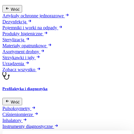
Wróć
Artykuły ochronne jednorazowe
Dezynfekcja
Pojemniki i worki na odpady
Produkty higieniczne
Sterylizacja
Materiały opatrunkowe
Asortyment drobny
Strzykawki i igły
Urządzenia
Zobacz wszystko
Profilaktyka i diagnostyka
Wróć
Pulsoksymetry
Ciśnieniomierze
Inhalatory
Instrumenty diagnostyczne
Artykuły Przeciwodleżynowe