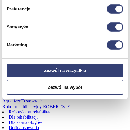
Urządzenia
Zdrowie i uroda
Preferencje
Zobacz wszystko
Statystyka
Dofinansowania
Marketing
Wróć
Dofinansowania
Zobacz wszystko
Zezwól na wszystkie
Wynajem
Zezwól na wybór
Wróć
Zobacz wszystko
Aquatizer Testowy
Robot rehabilitacyjny ROBERT®
Robotyka w rehabilitacji
Dla rehabilitacji
Dla stomatologów
Dofinansowania