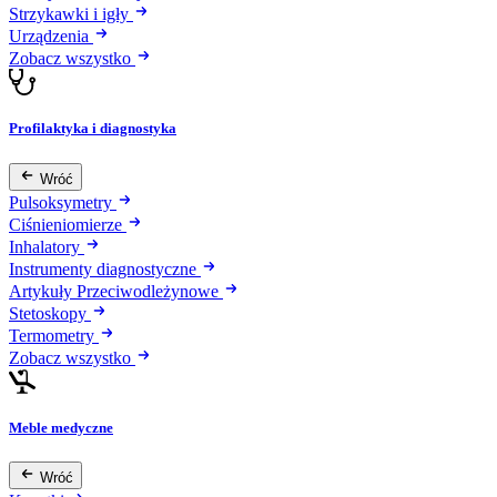
Strzykawki i igły
Urządzenia
Zobacz wszystko
Profilaktyka i diagnostyka
Wróć
Pulsoksymetry
Ciśnieniomierze
Inhalatory
Instrumenty diagnostyczne
Artykuły Przeciwodleżynowe
Stetoskopy
Termometry
Zobacz wszystko
Meble medyczne
Wróć