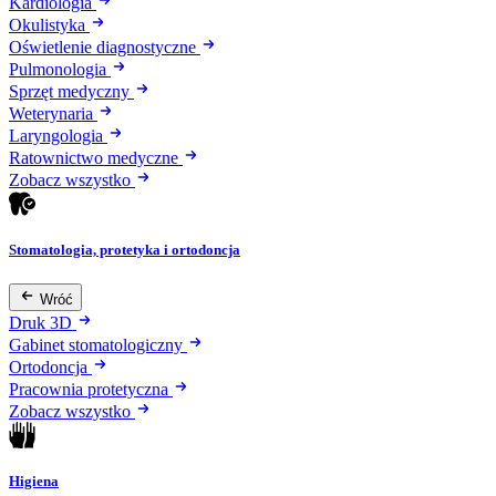
Kardiologia
Okulistyka
Oświetlenie diagnostyczne
Pulmonologia
Sprzęt medyczny
Weterynaria
Laryngologia
Ratownictwo medyczne
Zobacz wszystko
Stomatologia, protetyka i ortodoncja
Wróć
Druk 3D
Gabinet stomatologiczny
Ortodoncja
Pracownia protetyczna
Zobacz wszystko
Higiena