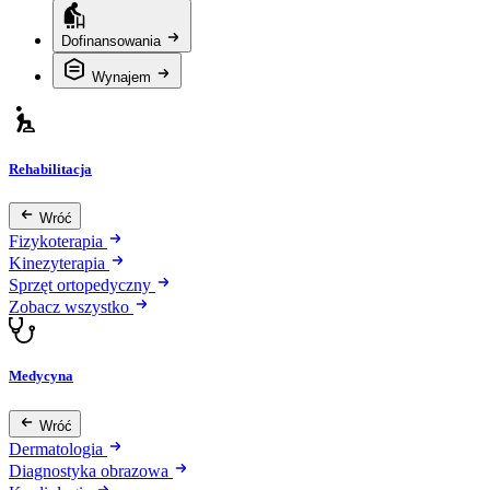
Dofinansowania
Wynajem
Rehabilitacja
Wróć
Fizykoterapia
Kinezyterapia
Sprzęt ortopedyczny
Zobacz wszystko
Medycyna
Wróć
Dermatologia
Diagnostyka obrazowa