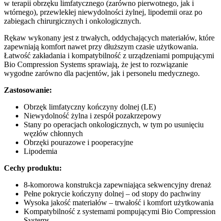
w terapii obrzęku limfatycznego (zarówno pierwotnego, jak i
wtórnego), przewlekłej niewydolności żylnej, lipodemii oraz po
zabiegach chirurgicznych i onkologicznych.
Rękaw wykonany jest z trwałych, oddychających materiałów, które
zapewniają komfort nawet przy dłuższym czasie użytkowania.
Łatwość zakładania i kompatybilność z urządzeniami pompującymi
Bio Compression Systems sprawiają, że jest to rozwiązanie
wygodne zarówno dla pacjentów, jak i personelu medycznego.
Zastosowanie:
Obrzęk limfatyczny kończyny dolnej (LE)
Niewydolność żylna i zespół pozakrzepowy
Stany po operacjach onkologicznych, w tym po usunięciu
węzłów chłonnych
Obrzęki pourazowe i pooperacyjne
Lipodemia
Cechy produktu:
8-komorowa konstrukcja zapewniająca sekwencyjny drenaż
Pełne pokrycie kończyny dolnej – od stopy do pachwiny
Wysoka jakość materiałów – trwałość i komfort użytkowania
Kompatybilność z systemami pompującymi Bio Compression
Systems