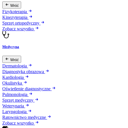
Wróć
Fizykoterapia
Kinezyterapia
Sprzęt ortopedyczny
Zobacz wszystko
Medycyna
Wróć
Dermatologia
Diagnostyka obrazowa
Kardiologia
Okulistyka
Oświetlenie diagnostyczne
Pulmonologia
Sprzęt medyczny
Weterynaria
Laryngologia
Ratownictwo medyczne
Zobacz wszystko