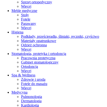
Sprzęt ortopedyczny
Więcej
Meble medyczne
Stoły
Fotele
Parawany
Więcej
Higiena
Podkłady, prześcieradła, śliniaki, ręczniki, czyściwo
Materiały opatrunkowe
Odzież ochronna
Więcej
Stomatologia, protetyka i ortodoncja
Pracownia protetyczna
Gabinet stomatologiczny
Ortodoncja
Więcej
Spa & Wellness
Zdrowie i uroda
Fotele do masażu
Więcej
Medycyna
Pulmonologia
Dermatologia
Kardiologia