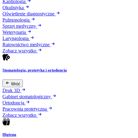
Kardiologia
Okulistyka
Oświetlenie diagnostyczne
Pulmonologia
Sprzęt medyczny
Weterynaria
Laryngologia
Ratownictwo medyczne
Zobacz wszystko
Stomatologia, protetyka i ortodoncja
Wróć
Druk 3D
Gabinet stomatologiczny
Ortodoncja
Pracownia protetyczna
Zobacz wszystko
Higiena