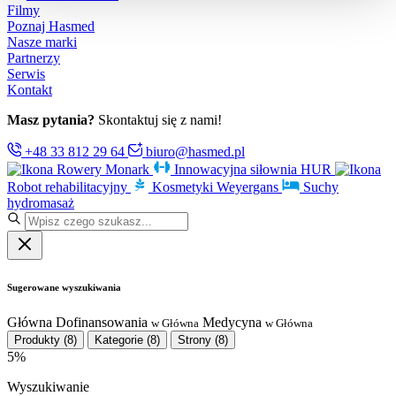
Filmy
Poznaj Hasmed
Nasze marki
Partnerzy
Serwis
Kontakt
Masz pytania?
Skontaktuj się z nami!
+48 33 812 29 64
biuro@hasmed.pl
Rowery Monark
Innowacyjna siłownia HUR
Robot rehabilitacyjny
Kosmetyki Weyergans
Suchy
hydromasaż
Sugerowane wyszukiwania
Główna
Dofinansowania
Medycyna
w Główna
w Główna
Produkty
(8)
Kategorie
(8)
Strony
(8)
5%
Wyszukiwanie