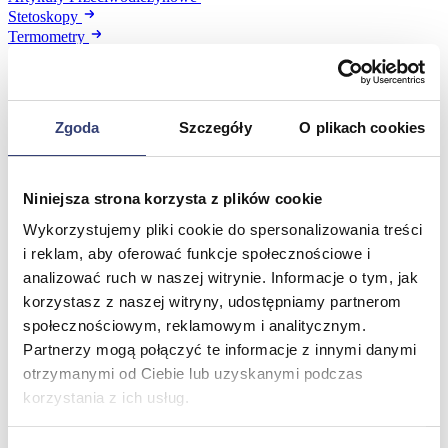
Stetoskopy
Termometry
Zobacz wszystko
Meble medyczne
Zgoda
Szczegóły
O plikach cookies
Wróć
Kozetki
Niniejsza strona korzysta z plików cookie
Pielęgnacja mebli
Taborety i krzesła
Wykorzystujemy pliki cookie do spersonalizowania treści
Stoły
i reklam, aby oferować funkcje społecznościowe i
Parawany
analizować ruch w naszej witrynie. Informacje o tym, jak
Fotele
korzystasz z naszej witryny, udostępniamy partnerom
Zobacz wszystko
społecznościowym, reklamowym i analitycznym.
Partnerzy mogą połączyć te informacje z innymi danymi
Spa & Wellness
otrzymanymi od Ciebie lub uzyskanymi podczas
korzystania z ich usług.
Wróć
Fotele do masażu