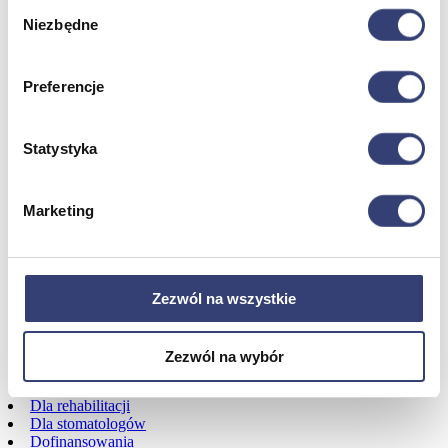
Wybór
Urządzenia
Niezbędne
Zdrowie i uroda
zgody
Zobacz wszystko
Preferencje
Dofinansowania
Statystyka
Wróć
Dofinansowania
Zobacz wszystko
Marketing
Wynajem
Zezwól na wszystkie
Wróć
Zobacz wszystko
Aquatizer Testowy
Zezwól na wybór
Robot rehabilitacyjny ROBERT®
Robotyka w rehabilitacji
Dla rehabilitacji
Dla stomatologów
Dofinansowania