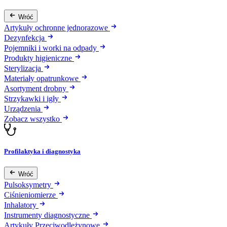
Wróć
Artykuły ochronne jednorazowe
Dezynfekcja
Pojemniki i worki na odpady
Produkty higieniczne
Sterylizacja
Materiały opatrunkowe
Asortyment drobny
Strzykawki i igły
Urządzenia
Zobacz wszystko
Profilaktyka i diagnostyka
Wróć
Pulsoksymetry
Ciśnieniomierze
Inhalatory
Instrumenty diagnostyczne
Artykuły Przeciwodleżynowe