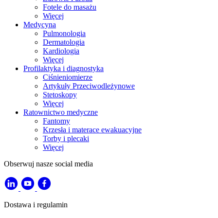
Fotele do masażu
Więcej
Medycyna
Pulmonologia
Dermatologia
Kardiologia
Więcej
Profilaktyka i diagnostyka
Ciśnieniomierze
Artykuły Przeciwodleżynowe
Stetoskopy
Więcej
Ratownictwo medyczne
Fantomy
Krzesła i materace ewakuacyjne
Torby i plecaki
Więcej
Obserwuj nasze social media
Dostawa i regulamin