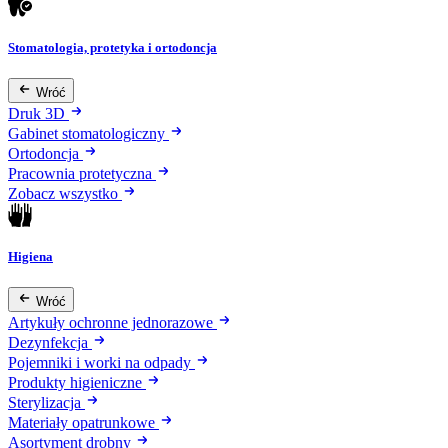
Stomatologia, protetyka i ortodoncja
Wróć
Druk 3D
Gabinet stomatologiczny
Ortodoncja
Pracownia protetyczna
Zobacz wszystko
Higiena
Wróć
Artykuły ochronne jednorazowe
Dezynfekcja
Pojemniki i worki na odpady
Produkty higieniczne
Sterylizacja
Materiały opatrunkowe
Asortyment drobny