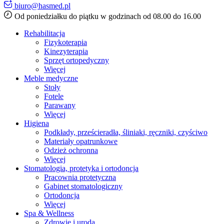
biuro@hasmed.pl
Od poniedziałku do piątku w godzinach od 08.00 do 16.00
Rehabilitacja
Fizykoterapia
Kinezyterapia
Sprzęt ortopedyczny
Więcej
Meble medyczne
Stoły
Fotele
Parawany
Więcej
Higiena
Podkłady, prześcieradła, śliniaki, ręczniki, czyściwo
Materiały opatrunkowe
Odzież ochronna
Więcej
Stomatologia, protetyka i ortodoncja
Pracownia protetyczna
Gabinet stomatologiczny
Ortodoncja
Więcej
Spa & Wellness
Zdrowie i uroda