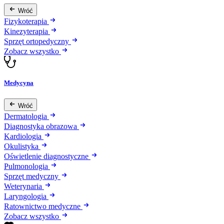
Wróć
Fizykoterapia
Kinezyterapia
Sprzęt ortopedyczny
Zobacz wszystko
Medycyna
Wróć
Dermatologia
Diagnostyka obrazowa
Kardiologia
Okulistyka
Oświetlenie diagnostyczne
Pulmonologia
Sprzęt medyczny
Weterynaria
Laryngologia
Ratownictwo medyczne
Zobacz wszystko