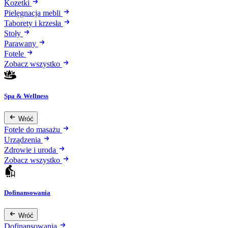
Kozetki
Pielęgnacja mebli
Taborety i krzesła
Stoły
Parawany
Fotele
Zobacz wszystko
Spa & Wellness
Wróć
Fotele do masażu
Urządzenia
Zdrowie i uroda
Zobacz wszystko
Dofinansowania
Wróć
Dofinansowania