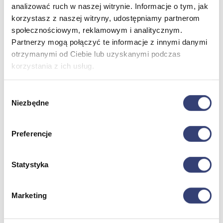
analizować ruch w naszej witrynie. Informacje o tym, jak
korzystasz z naszej witryny, udostępniamy partnerom
Dofinansowania
społecznościowym, reklamowym i analitycznym.
Partnerzy mogą połączyć te informacje z innymi danymi
Wróć
otrzymanymi od Ciebie lub uzyskanymi podczas
Dofinansowania
korzystania z ich usług.
Zobacz wszystko
Wybór
Wynajem
Niezbędne
zgody
Wróć
Zobacz wszystko
Preferencje
Aquatizer Testowy
Robot rehabilitacyjny ROBERT®
Robotyka w rehabilitacji
Statystyka
Dla rehabilitacji
Dla stomatologów
Dofinansowania
Marketing
Filmy
Poznaj Hasmed
Nasze marki