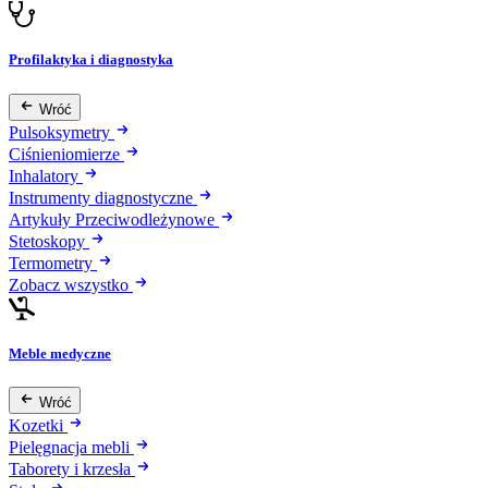
Profilaktyka i diagnostyka
Wróć
Pulsoksymetry
Ciśnieniomierze
Inhalatory
Instrumenty diagnostyczne
Artykuły Przeciwodleżynowe
Stetoskopy
Termometry
Zobacz wszystko
Meble medyczne
Wróć
Kozetki
Pielęgnacja mebli
Taborety i krzesła