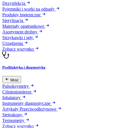
Dezynfekcja
Pojemniki i worki na odpady
Produkty higieniczne
Sterylizacja
Materiały opatrunkowe
Asortyment drobny
Strzykawki i igły
Urządzenia
Zobacz wszystko
Profilaktyka i diagnostyka
Wróć
Pulsoksymetry
Ciśnieniomierze
Inhalatory
Instrumenty diagnostyczne
Artykuły Przeciwodleżynowe
Stetoskopy
Termometry
Zobacz wszystko