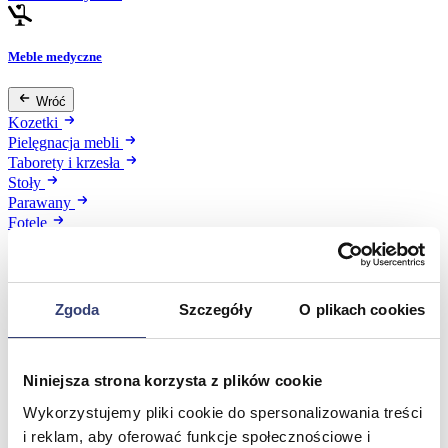
Meble medyczne
Wróć
Kozetki
Pielęgnacja mebli
Taborety i krzesła
Stoły
Parawany
Fotele
Zobacz wszystko
Spa & Wellness
Zgoda
Szczegóły
O plikach cookies
Wróć
Fotele do masażu
Niniejsza strona korzysta z plików cookie
Urządzenia
Zdrowie i uroda
Wykorzystujemy pliki cookie do spersonalizowania treści
Zobacz wszystko
i reklam, aby oferować funkcje społecznościowe i