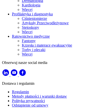
Dermatologia
Kardiologia
Więcej
Profilaktyka i diagnostyka
Ciśnieniomierze
Artykuły Przeciwodleżynowe
Stetoskopy
Więcej
Ratownictwo medyczne
Fantomy
Krzesła i materace ewakuacyjne
Torby i plecaki
Więcej
Obserwuj nasze social media
Dostawa i regulamin
Regulamin
Metody płatności i warunki dostaw
Polityka prywatności
Odstąpienie od umowy