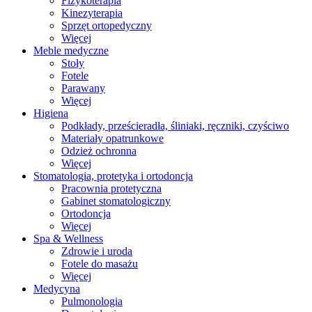
Fizykoterapia
Kinezyterapia
Sprzęt ortopedyczny
Więcej
Meble medyczne
Stoły
Fotele
Parawany
Więcej
Higiena
Podkłady, prześcieradła, śliniaki, ręczniki, czyściwo
Materiały opatrunkowe
Odzież ochronna
Więcej
Stomatologia, protetyka i ortodoncja
Pracownia protetyczna
Gabinet stomatologiczny
Ortodoncja
Więcej
Spa & Wellness
Zdrowie i uroda
Fotele do masażu
Więcej
Medycyna
Pulmonologia