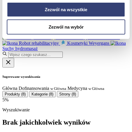
Partnerzy
Serwis
Zezwól na wszystkie
Kontakt
Masz pytania?
Skontaktuj się z nami!
Zezwól na wybór
+48 33 812 29 64
biuro@hasmed.pl
Rowery Monark
Innowacyjna siłownia HUR
Robot rehabilitacyjny
Kosmetyki Weyergans
Suchy hydromasaż
Sugerowane wyszukiwania
Główna
Dofinansowania
Medycyna
w Główna
w Główna
Produkty
(8)
Kategorie
(8)
Strony
(8)
5%
Wyszukiwanie
Brak jakichkolwiek wyników