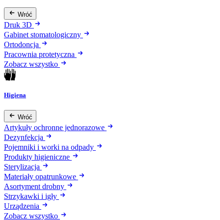
Wróć
Druk 3D
Gabinet stomatologiczny
Ortodoncja
Pracownia protetyczna
Zobacz wszystko
Higiena
Wróć
Artykuły ochronne jednorazowe
Dezynfekcja
Pojemniki i worki na odpady
Produkty higieniczne
Sterylizacja
Materiały opatrunkowe
Asortyment drobny
Strzykawki i igły
Urządzenia
Zobacz wszystko