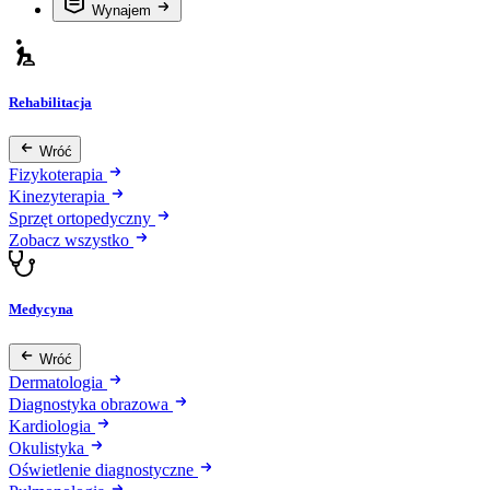
Wynajem
Rehabilitacja
Wróć
Fizykoterapia
Kinezyterapia
Sprzęt ortopedyczny
Zobacz wszystko
Medycyna
Wróć
Dermatologia
Diagnostyka obrazowa
Kardiologia
Okulistyka
Oświetlenie diagnostyczne