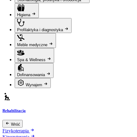
Higiena
Profilaktyka i diagnostyka
Meble medyczne
Spa & Wellness
Dofinansowania
Wynajem
Rehabilitacja
Wróć
Fizykoterapia
Kinezyterapia