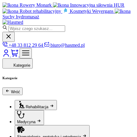
Rowery Monark
Innowacyjna siłownia HUR
Robot rehabilitacyjny
Kosmetyki Weyergans
Suchy hydromasaż
+48 33 812 29 64
biuro@hasmed.pl
Kategorie
Kategorie
Wróć
Rehabilitacja
Medycyna
Stomatologia, protetyka i ortodoncja