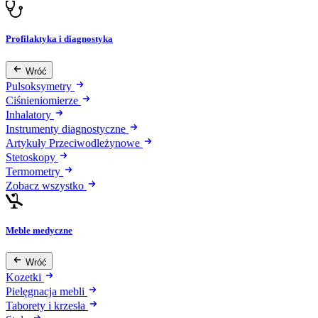
Profilaktyka i diagnostyka
Wróć
Pulsoksymetry
Ciśnieniomierze
Inhalatory
Instrumenty diagnostyczne
Artykuły Przeciwodleżynowe
Stetoskopy
Termometry
Zobacz wszystko
Meble medyczne
Wróć
Kozetki
Pielęgnacja mebli
Taborety i krzesła