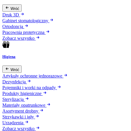
Wróć
Druk 3D
Gabinet stomatologiczny
Ortodoncja
Pracownia protetyczna
Zobacz wszystko
Higiena
Wróć
Artykuły ochronne jednorazowe
Dezynfekcja
Pojemniki i worki na odpady
Produkty higieniczne
Sterylizacja
Materiały opatrunkowe
Asortyment drobny
Strzykawki i igły
Urządzenia
Zobacz wszystko