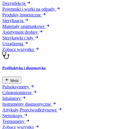
Dezynfekcja
Pojemniki i worki na odpady
Produkty higieniczne
Sterylizacja
Materiały opatrunkowe
Asortyment drobny
Strzykawki i igły
Urządzenia
Zobacz wszystko
Profilaktyka i diagnostyka
Wróć
Pulsoksymetry
Ciśnieniomierze
Inhalatory
Instrumenty diagnostyczne
Artykuły Przeciwodleżynowe
Stetoskopy
Termometry
Zobacz wszystko