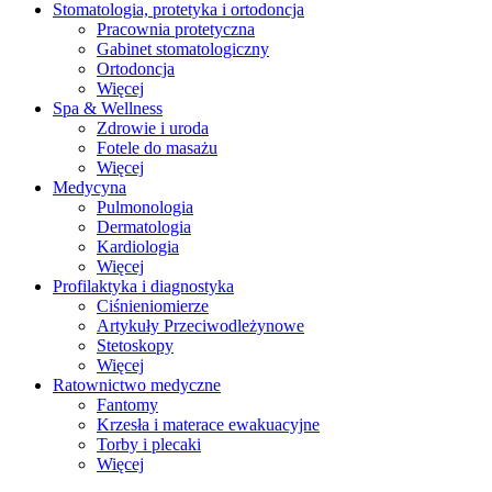
Stomatologia, protetyka i ortodoncja
Pracownia protetyczna
Gabinet stomatologiczny
Ortodoncja
Więcej
Spa & Wellness
Zdrowie i uroda
Fotele do masażu
Więcej
Medycyna
Pulmonologia
Dermatologia
Kardiologia
Więcej
Profilaktyka i diagnostyka
Ciśnieniomierze
Artykuły Przeciwodleżynowe
Stetoskopy
Więcej
Ratownictwo medyczne
Fantomy
Krzesła i materace ewakuacyjne
Torby i plecaki
Więcej