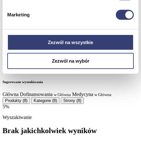
Partnerzy
Serwis
Kontakt
Marketing
Masz pytania?
Skontaktuj się z nami!
+48 33 812 29 64
biuro@hasmed.pl
Rowery Monark
Innowacyjna siłownia HUR
Robot
Zezwól na wszystkie
rehabilitacyjny
Kosmetyki Weyergans
Suchy
hydromasaż
Zezwól na wybór
Sugerowane wyszukiwania
Główna
Dofinansowania
Medycyna
w Główna
w Główna
Produkty
(8)
Kategorie
(8)
Strony
(8)
5%
Wyszukiwanie
Brak jakichkolwiek wyników