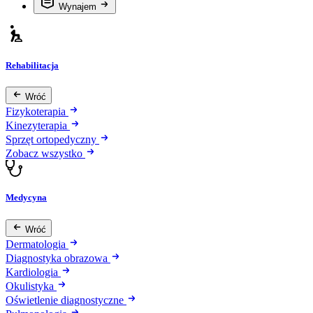
Wynajem
Rehabilitacja
Wróć
Fizykoterapia
Kinezyterapia
Sprzęt ortopedyczny
Zobacz wszystko
Medycyna
Wróć
Dermatologia
Diagnostyka obrazowa
Kardiologia
Okulistyka
Oświetlenie diagnostyczne