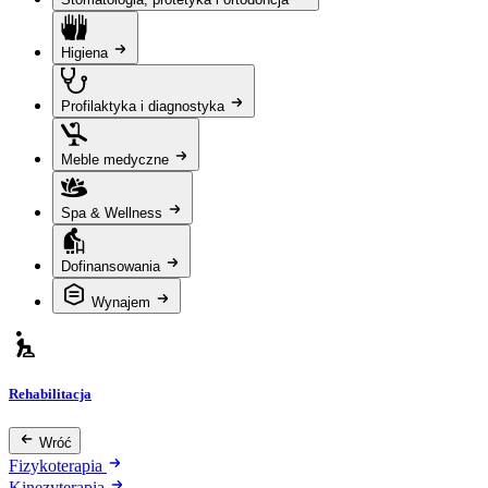
Higiena
Profilaktyka i diagnostyka
Meble medyczne
Spa & Wellness
Dofinansowania
Wynajem
Rehabilitacja
Wróć
Fizykoterapia
Kinezyterapia