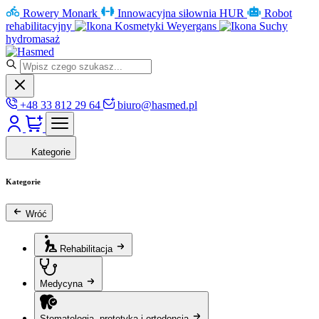
Rowery Monark
Innowacyjna siłownia HUR
Robot
rehabilitacyjny
Kosmetyki Weyergans
Suchy
hydromasaż
+48 33 812 29 64
biuro@hasmed.pl
Kategorie
Kategorie
Wróć
Rehabilitacja
Medycyna
Stomatologia, protetyka i ortodoncja