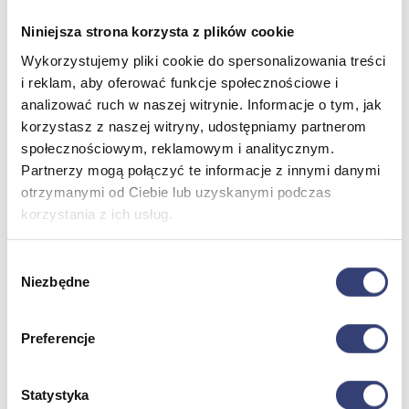
Niniejsza strona korzysta z plików cookie
Dofinansowania
Wykorzystujemy pliki cookie do spersonalizowania treści
i reklam, aby oferować funkcje społecznościowe i
Wróć
Dofinansowania
analizować ruch w naszej witrynie. Informacje o tym, jak
Zobacz wszystko
korzystasz z naszej witryny, udostępniamy partnerom
społecznościowym, reklamowym i analitycznym.
Partnerzy mogą połączyć te informacje z innymi danymi
Wynajem
otrzymanymi od Ciebie lub uzyskanymi podczas
korzystania z ich usług.
Wróć
Zobacz wszystko
Aquatizer Testowy
Wybór
Robot rehabilitacyjny ROBERT®
Niezbędne
zgody
Robotyka w rehabilitacji
Dla rehabilitacji
Dla stomatologów
Preferencje
Dofinansowania
Filmy
Poznaj Hasmed
Statystyka
Nasze marki