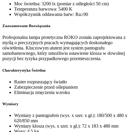
Moc świetlna: 3200 lx (pomiar z odległości 50 cm)
Temperatura barwowa: 5400 K
Współczynnik oddawania barw: Ra≥90
Zaawansowane Rozwiązania
Profesjonalna lampa protetyczna ROKO została zaprojektowana z
myślą o precyzyjnych pracach wymagających doskonałego
oświetlenia. Kluczowym atutem jest system pantografu
samohamownego, który umożliwia ustawienie klosza w dowolnej
pozycji bez ryzyka przypadkowego przemieszczenia.
Charakterystyka Świetlna
Raster rozpraszający światło
Zabezpieczenie przed oślepianiem
Eliminacja zmęczenia wzroku
Wymiary
Wymiary z pantografem (wys. x szer. x gł.): 180/500 x 480 x
620/850 mm
Wymiary klosza (wys. x szer. x gł.): 72 x 183 x 480 mm
Waga: 4,5 kg