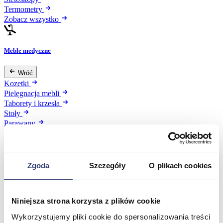
Termometry
Zobacz wszystko
Meble medyczne
Wróć
Kozetki
Pielęgnacja mebli
Taborety i krzesła
Stoły
Parawany
Fotele
Zobacz wszystko
Zgoda
Szczegóły
O plikach cookies
Spa & Wellness
Wróć
Niniejsza strona korzysta z plików cookie
Fotele do masażu
Wykorzystujemy pliki cookie do spersonalizowania treści
Urządzenia