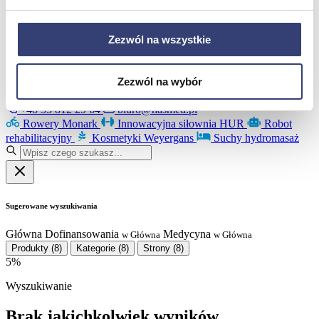
Poznaj Hasmed
Nasze marki
Partnerzy
Zezwól na wszystkie
Serwis
Kontakt
Zezwól na wybór
Masz pytania?
Skontaktuj się z nami!
+48 33 812 29 64
biuro@hasmed.pl
Rowery Monark
Innowacyjna siłownia HUR
Robot
rehabilitacyjny
Kosmetyki Weyergans
Suchy hydromasaż
Sugerowane wyszukiwania
Główna
Dofinansowania
Medycyna
w Główna
w Główna
Produkty
(8)
Kategorie
(8)
Strony
(8)
5%
Wyszukiwanie
Brak jakichkolwiek wyników