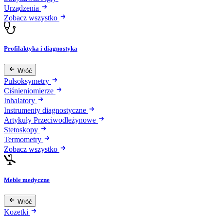
Urządzenia
Zobacz wszystko
Profilaktyka i diagnostyka
Wróć
Pulsoksymetry
Ciśnieniomierze
Inhalatory
Instrumenty diagnostyczne
Artykuły Przeciwodleżynowe
Stetoskopy
Termometry
Zobacz wszystko
Meble medyczne
Wróć
Kozetki