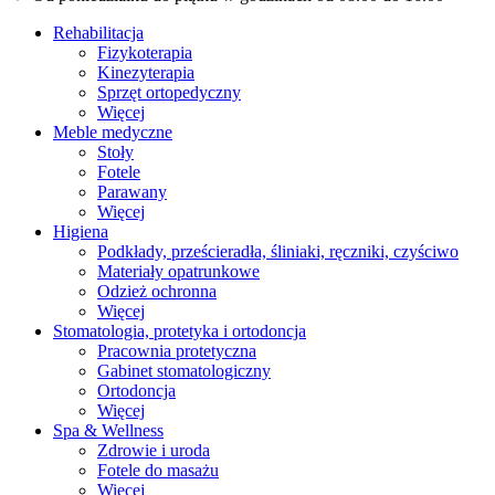
Rehabilitacja
Fizykoterapia
Kinezyterapia
Sprzęt ortopedyczny
Więcej
Meble medyczne
Stoły
Fotele
Parawany
Więcej
Higiena
Podkłady, prześcieradła, śliniaki, ręczniki, czyściwo
Materiały opatrunkowe
Odzież ochronna
Więcej
Stomatologia, protetyka i ortodoncja
Pracownia protetyczna
Gabinet stomatologiczny
Ortodoncja
Więcej
Spa & Wellness
Zdrowie i uroda
Fotele do masażu
Więcej