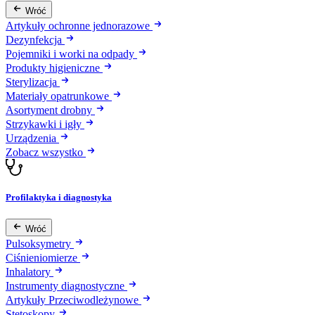
Wróć
Artykuły ochronne jednorazowe
Dezynfekcja
Pojemniki i worki na odpady
Produkty higieniczne
Sterylizacja
Materiały opatrunkowe
Asortyment drobny
Strzykawki i igły
Urządzenia
Zobacz wszystko
Profilaktyka i diagnostyka
Wróć
Pulsoksymetry
Ciśnieniomierze
Inhalatory
Instrumenty diagnostyczne
Artykuły Przeciwodleżynowe
Stetoskopy