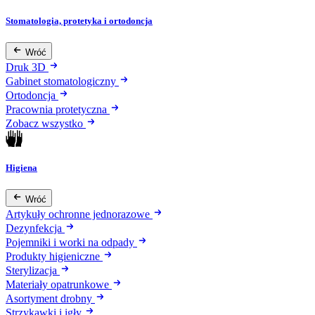
Stomatologia, protetyka i ortodoncja
Wróć
Druk 3D
Gabinet stomatologiczny
Ortodoncja
Pracownia protetyczna
Zobacz wszystko
Higiena
Wróć
Artykuły ochronne jednorazowe
Dezynfekcja
Pojemniki i worki na odpady
Produkty higieniczne
Sterylizacja
Materiały opatrunkowe
Asortyment drobny
Strzykawki i igły