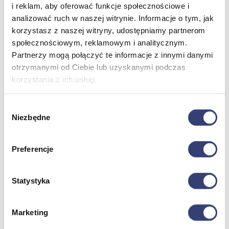
Zdrowie i uroda
i reklam, aby oferować funkcje społecznościowe i
Zobacz wszystko
analizować ruch w naszej witrynie. Informacje o tym, jak
korzystasz z naszej witryny, udostępniamy partnerom
społecznościowym, reklamowym i analitycznym.
Dofinansowania
Partnerzy mogą połączyć te informacje z innymi danymi
otrzymanymi od Ciebie lub uzyskanymi podczas
Wróć
korzystania z ich usług.
Dofinansowania
Zobacz wszystko
Wybór
Niezbędne
zgody
Wynajem
Preferencje
Wróć
Zobacz wszystko
Aquatizer Testowy
Robot rehabilitacyjny ROBERT®
Statystyka
Robotyka w rehabilitacji
Dla rehabilitacji
Dla stomatologów
Marketing
Dofinansowania
Filmy