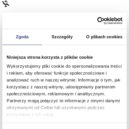
Meble medyczne
Wróć
Kozetki
Zgoda
Szczegóły
O plikach cookies
Pielęgnacja mebli
Taborety i krzesła
Stoły
Niniejsza strona korzysta z plików cookie
Parawany
Fotele
Wykorzystujemy pliki cookie do spersonalizowania treści
Zobacz wszystko
i reklam, aby oferować funkcje społecznościowe i
analizować ruch w naszej witrynie. Informacje o tym, jak
korzystasz z naszej witryny, udostępniamy partnerom
Spa & Wellness
społecznościowym, reklamowym i analitycznym.
Partnerzy mogą połączyć te informacje z innymi danymi
Wróć
Fotele do masażu
otrzymanymi od Ciebie lub uzyskanymi podczas
Urządzenia
korzystania z ich usług.
Zdrowie i uroda
Zobacz wszystko