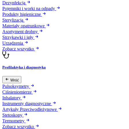
Dezynfekcja
Pojemniki i worki na odpady
Produkty higieniczne
Sterylizacja
Materiały opatrunkowe
Asortyment drobny
Strzykawki i igły
Urządzenia
Zobacz wszystko
Profilaktyka i diagnostyka
Wróć
Pulsoksymetry
Ciśnieniomierze
Inhalatory
Instrumenty diagnostyczne
Artykuły Przeciwodleżynowe
Stetoskopy
Termometry
Zobacz wszystko