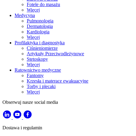
Fotele do masażu
Więcej
Medycyna
Pulmonologia
Dermatologia
Kardiologia
Więcej
Profilaktyka i diagnostyka
Ciśnieniomierze
Artykuły Przeciwodleżynowe
Stetoskopy
Więcej
Ratownictwo medyczne
Fantomy
Krzesła i materace ewakuacyjne
Torby i plecaki
Więcej
Obserwuj nasze social media
Dostawa i regulamin