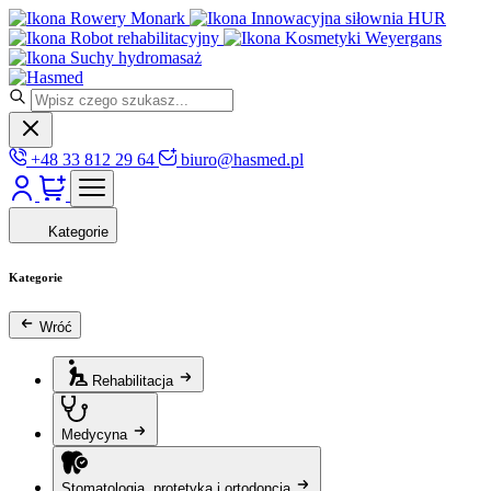
Rowery Monark
Innowacyjna siłownia HUR
Robot rehabilitacyjny
Kosmetyki Weyergans
Suchy hydromasaż
+48 33 812 29 64
biuro@hasmed.pl
Kategorie
Kategorie
Wróć
Rehabilitacja
Medycyna
Stomatologia, protetyka i ortodoncja