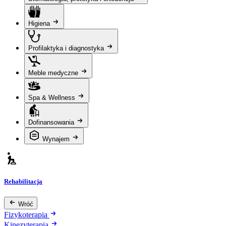
Higiena
Profilaktyka i diagnostyka
Meble medyczne
Spa & Wellness
Dofinansowania
Wynajem
Rehabilitacja
Wróć
Fizykoterapia
Kinezyterapia