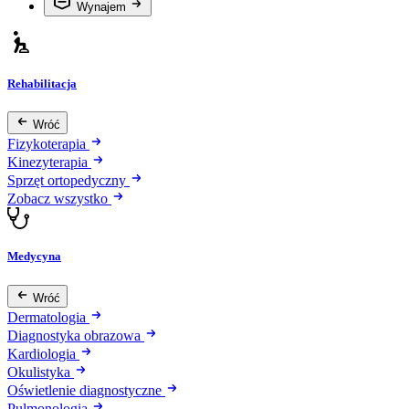
Wynajem
Rehabilitacja
Wróć
Fizykoterapia
Kinezyterapia
Sprzęt ortopedyczny
Zobacz wszystko
Medycyna
Wróć
Dermatologia
Diagnostyka obrazowa
Kardiologia
Okulistyka
Oświetlenie diagnostyczne
Pulmonologia