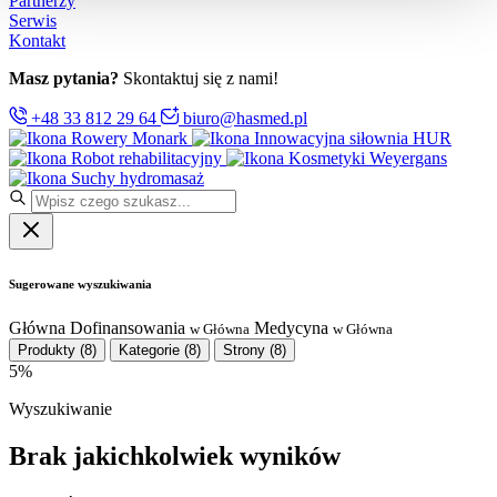
Partnerzy
Serwis
Kontakt
Masz pytania?
Skontaktuj się z nami!
+48 33 812 29 64
biuro@hasmed.pl
Rowery Monark
Innowacyjna siłownia HUR
Robot rehabilitacyjny
Kosmetyki Weyergans
Suchy hydromasaż
Sugerowane wyszukiwania
Główna
Dofinansowania
Medycyna
w Główna
w Główna
Produkty
(8)
Kategorie
(8)
Strony
(8)
5%
Wyszukiwanie
Brak jakichkolwiek wyników