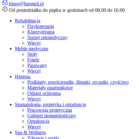
biuro@hasmed.pl
Od poniedziałku do piątku w godzinach od 08.00 do 16.00
Rehabilitacja
Fizykoterapia
Kinezyterapia
Sprzęt ortopedyczny
Więcej
Meble medyczne
Stoły
Fotele
Parawany
Więcej
Higiena
Podkłady, prześcieradła, śliniaki, ręczniki, czyściwo
Materiały opatrunkowe
Odzież ochronna
Więcej
Stomatologia, protetyka i ortodoncja
Pracownia protetyczna
Gabinet stomatologiczny
Ortodoncja
Więcej
Spa & Wellness
Zdrowie i uroda