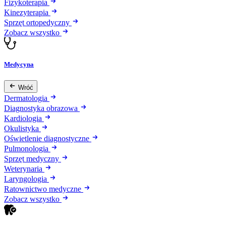
Fizykoterapia
Kinezyterapia
Sprzęt ortopedyczny
Zobacz wszystko
Medycyna
Wróć
Dermatologia
Diagnostyka obrazowa
Kardiologia
Okulistyka
Oświetlenie diagnostyczne
Pulmonologia
Sprzęt medyczny
Weterynaria
Laryngologia
Ratownictwo medyczne
Zobacz wszystko