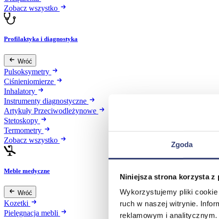
Zobacz wszystko
Profilaktyka i diagnostyka
Wróć
Pulsoksymetry
Ciśnieniomierze
Inhalatory
Instrumenty diagnostyczne
Artykuły Przeciwodleżynowe
Stetoskopy
Termometry
Zobacz wszystko
Zgoda
Meble medyczne
Niniejsza strona korzysta z
Wykorzystujemy pliki cookie 
Wróć
Kozetki
ruch w naszej witrynie. Inf
Pielęgnacja mebli
reklamowym i analitycznym. 