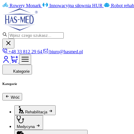
Rowery Monark
Innowacyjna siłownia HUR
Robot rehab
+48 33 812 29 64
biuro@hasmed.pl
Kategorie
Kategorie
Wróć
Rehabilitacja
Medycyna