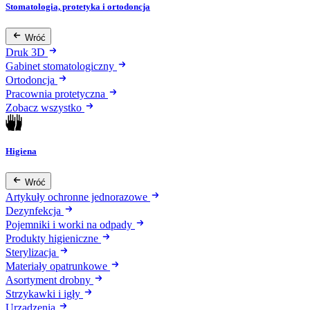
Stomatologia, protetyka i ortodoncja
Wróć
Druk 3D
Gabinet stomatologiczny
Ortodoncja
Pracownia protetyczna
Zobacz wszystko
Higiena
Wróć
Artykuły ochronne jednorazowe
Dezynfekcja
Pojemniki i worki na odpady
Produkty higieniczne
Sterylizacja
Materiały opatrunkowe
Asortyment drobny
Strzykawki i igły
Urządzenia