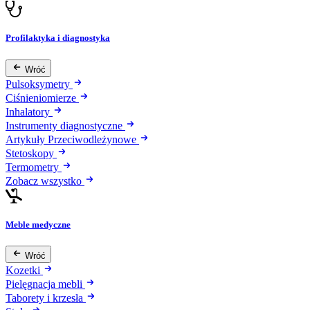
Profilaktyka i diagnostyka
Wróć
Pulsoksymetry
Ciśnieniomierze
Inhalatory
Instrumenty diagnostyczne
Artykuły Przeciwodleżynowe
Stetoskopy
Termometry
Zobacz wszystko
Meble medyczne
Wróć
Kozetki
Pielęgnacja mebli
Taborety i krzesła