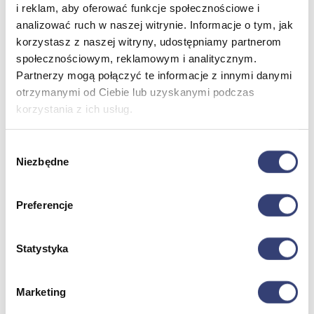
i reklam, aby oferować funkcje społecznościowe i
analizować ruch w naszej witrynie. Informacje o tym, jak
Meble medyczne
korzystasz z naszej witryny, udostępniamy partnerom
społecznościowym, reklamowym i analitycznym.
Wróć
Partnerzy mogą połączyć te informacje z innymi danymi
Kozetki
otrzymanymi od Ciebie lub uzyskanymi podczas
Pielęgnacja mebli
korzystania z ich usług.
Taborety i krzesła
Stoły
Parawany
Wybór
Fotele
Niezbędne
zgody
Zobacz wszystko
Preferencje
Spa & Wellness
Wróć
Statystyka
Fotele do masażu
Urządzenia
Zdrowie i uroda
Marketing
Zobacz wszystko