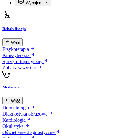
Wynajem
Rehabilitacja
Wróć
Fizykoterapia
Kinezyterapia
Sprzęt ortopedyczny
Zobacz wszystko
Medycyna
Wróć
Dermatologia
Diagnostyka obrazowa
Kardiologia
Okulistyka
Oświetlenie diagnostyczne