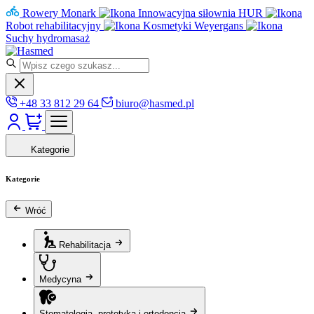
Rowery Monark
Innowacyjna siłownia HUR
Robot rehabilitacyjny
Kosmetyki Weyergans
Suchy hydromasaż
+48 33 812 29 64
biuro@hasmed.pl
Kategorie
Kategorie
Wróć
Rehabilitacja
Medycyna
Stomatologia, protetyka i ortodoncja