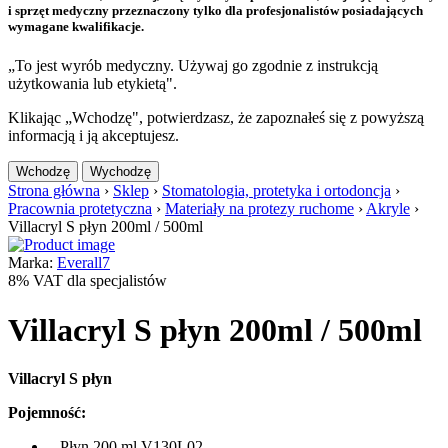
i sprzęt medyczny przeznaczony tylko dla profesjonalistów posiadających
wymagane kwalifikacje.
„To jest wyrób medyczny. Używaj go zgodnie z instrukcją
użytkowania lub etykietą".
Klikając „Wchodzę", potwierdzasz, że zapoznałeś się z powyższą
informacją i ją akceptujesz.
Wchodzę
Wychodzę
Strona główna
›
Sklep
›
Stomatologia, protetyka i ortodoncja
›
Pracownia protetyczna
›
Materiały na protezy ruchome
›
Akryle
›
Villacryl S płyn 200ml / 500ml
Marka:
Everall7
8% VAT dla specjalistów
Villacryl S płyn 200ml / 500ml
Villacryl S płyn
Pojemność:
– Płyn 200 ml V130L02