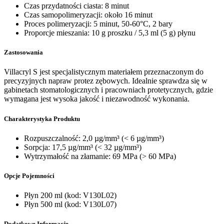
Czas przydatności ciasta: 8 minut
Czas samopolimeryzacji: około 16 minut
Proces polimeryzacji: 5 minut, 50-60°C, 2 bary
Proporcje mieszania: 10 g proszku / 5,3 ml (5 g) płynu
Zastosowania
Villacryl S jest specjalistycznym materiałem przeznaczonym do
precyzyjnych napraw protez zębowych. Idealnie sprawdza się w
gabinetach stomatologicznych i pracowniach protetycznych, gdzie
wymagana jest wysoka jakość i niezawodność wykonania.
Charakterystyka Produktu
Rozpuszczalność: 2,0 µg/mm³ (< 6 µg/mm³)
Sorpcja: 17,5 µg/mm³ (< 32 µg/mm³)
Wytrzymałość na złamanie: 69 MPa (> 60 MPa)
Opcje Pojemności
Płyn 200 ml (kod: V130L02)
Płyn 500 ml (kod: V130L07)
Dodatkowe Informacje