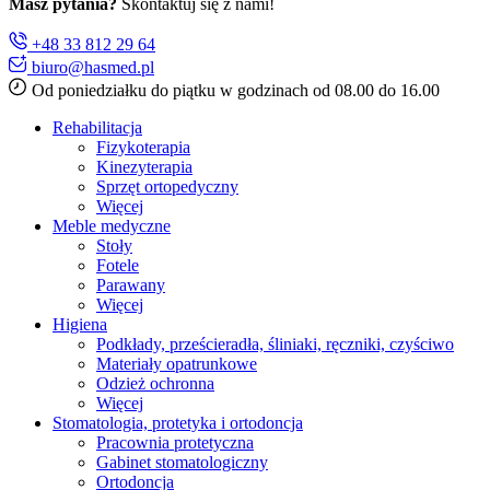
Masz pytania?
Skontaktuj się z nami!
+48 33 812 29 64
biuro@hasmed.pl
Od poniedziałku do piątku w godzinach od 08.00 do 16.00
Rehabilitacja
Fizykoterapia
Kinezyterapia
Sprzęt ortopedyczny
Więcej
Meble medyczne
Stoły
Fotele
Parawany
Więcej
Higiena
Podkłady, prześcieradła, śliniaki, ręczniki, czyściwo
Materiały opatrunkowe
Odzież ochronna
Więcej
Stomatologia, protetyka i ortodoncja
Pracownia protetyczna
Gabinet stomatologiczny
Ortodoncja