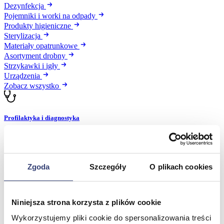
Dezynfekcja
Pojemniki i worki na odpady
Produkty higieniczne
Sterylizacja
Materiały opatrunkowe
Asortyment drobny
Strzykawki i igły
Urządzenia
Zobacz wszystko
Profilaktyka i diagnostyka
Wróć
Pulsoksymetry
Ciśnieniomierze
Zgoda
Szczegóły
O plikach cookies
Inhalatory
Instrumenty diagnostyczne
Artykuły Przeciwodleżynowe
Stetoskopy
Niniejsza strona korzysta z plików cookie
Termometry
Wykorzystujemy pliki cookie do spersonalizowania treści
Zobacz wszystko