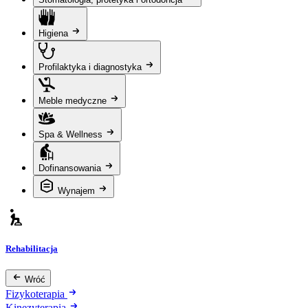
Higiena
Profilaktyka i diagnostyka
Meble medyczne
Spa & Wellness
Dofinansowania
Wynajem
Rehabilitacja
Wróć
Fizykoterapia
Kinezyterapia