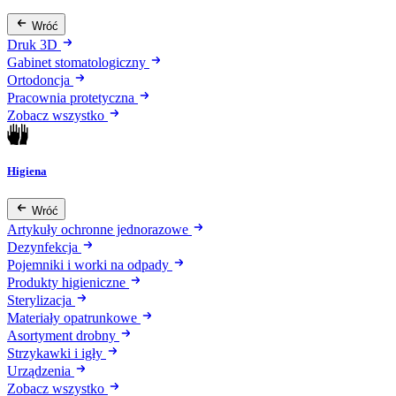
Wróć
Druk 3D
Gabinet stomatologiczny
Ortodoncja
Pracownia protetyczna
Zobacz wszystko
Higiena
Wróć
Artykuły ochronne jednorazowe
Dezynfekcja
Pojemniki i worki na odpady
Produkty higieniczne
Sterylizacja
Materiały opatrunkowe
Asortyment drobny
Strzykawki i igły
Urządzenia
Zobacz wszystko