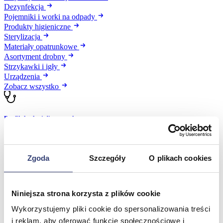
Dezynfekcja
Pojemniki i worki na odpady
Produkty higieniczne
Sterylizacja
Materiały opatrunkowe
Asortyment drobny
Strzykawki i igły
Urządzenia
Zobacz wszystko
Profilaktyka i diagnostyka
Wróć
Pulsoksymetry
Zgoda
Szczegóły
O plikach cookies
Ciśnieniomierze
Inhalatory
Instrumenty diagnostyczne
Artykuły Przeciwodleżynowe
Niniejsza strona korzysta z plików cookie
Stetoskopy
Wykorzystujemy pliki cookie do spersonalizowania treści
Termometry
Zobacz wszystko
i reklam, aby oferować funkcje społecznościowe i