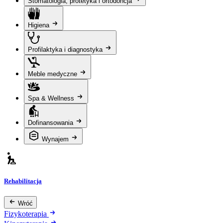
Stomatologia, protetyka i ortodoncja
Higiena
Profilaktyka i diagnostyka
Meble medyczne
Spa & Wellness
Dofinansowania
Wynajem
Rehabilitacja
Wróć
Fizykoterapia