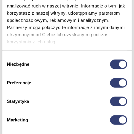
analizować ruch w naszej witrynie. Informacje o tym, jak
korzystasz z naszej witryny, udostępniamy partnerom
Meble medyczne
społecznościowym, reklamowym i analitycznym.
Partnerzy mogą połączyć te informacje z innymi danymi
Wróć
otrzymanymi od Ciebie lub uzyskanymi podczas
Kozetki
korzystania z ich usług.
Pielęgnacja mebli
Taborety i krzesła
Stoły
Wybór
Parawany
Niezbędne
zgody
Fotele
Zobacz wszystko
Preferencje
Spa & Wellness
Statystyka
Wróć
Fotele do masażu
Urządzenia
Marketing
Zdrowie i uroda
Zobacz wszystko