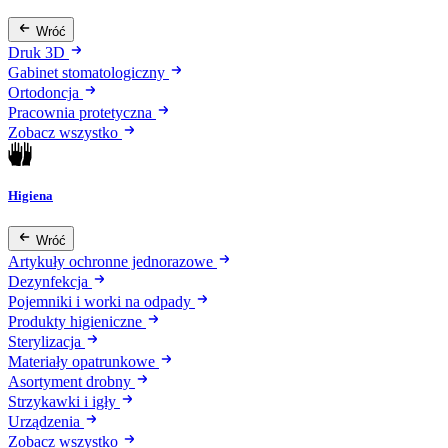
Wróć
Druk 3D
Gabinet stomatologiczny
Ortodoncja
Pracownia protetyczna
Zobacz wszystko
Higiena
Wróć
Artykuły ochronne jednorazowe
Dezynfekcja
Pojemniki i worki na odpady
Produkty higieniczne
Sterylizacja
Materiały opatrunkowe
Asortyment drobny
Strzykawki i igły
Urządzenia
Zobacz wszystko