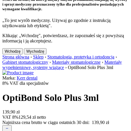
i sprzęt medyczny przeznaczony tylko dla profesjonalistów posiadających
wymagane kwalifikacje.
„To jest wyrób medyczny. Używaj go zgodnie z instrukcją
użytkowania lub etykietą".
Klikając „Wchodzę", potwierdzasz, że zapoznałeś się z powyższą
informacją i ją akceptujesz.
Wchodzę
Wychodzę
Strona główna
›
Sklep
›
Stomatologia, protetyka i ortodoncja
›
Gabinet stomatologiczny
›
Materiały stomatologiczne
›
Materiały
wypełnieniowe, systemy wiążące
›
OptiBond Solo Plus 3ml
Marka:
Kerr dental
8% VAT dla specjalistów
OptiBond Solo Plus 3ml
139,90
zł
VAT 8%
129,54
zł
netto
Najniższa cena brutto w ciągu ostatnich 30 dni:
139,90
zł