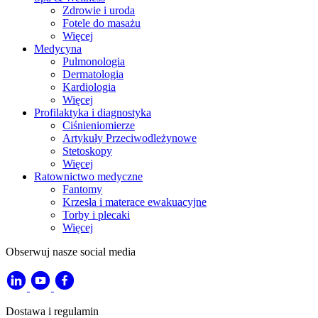
Zdrowie i uroda
Fotele do masażu
Więcej
Medycyna
Pulmonologia
Dermatologia
Kardiologia
Więcej
Profilaktyka i diagnostyka
Ciśnieniomierze
Artykuły Przeciwodleżynowe
Stetoskopy
Więcej
Ratownictwo medyczne
Fantomy
Krzesła i materace ewakuacyjne
Torby i plecaki
Więcej
Obserwuj nasze social media
Dostawa i regulamin