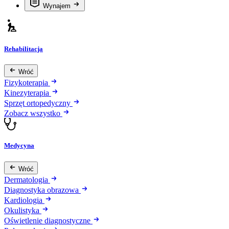
Wynajem
Rehabilitacja
Wróć
Fizykoterapia
Kinezyterapia
Sprzęt ortopedyczny
Zobacz wszystko
Medycyna
Wróć
Dermatologia
Diagnostyka obrazowa
Kardiologia
Okulistyka
Oświetlenie diagnostyczne