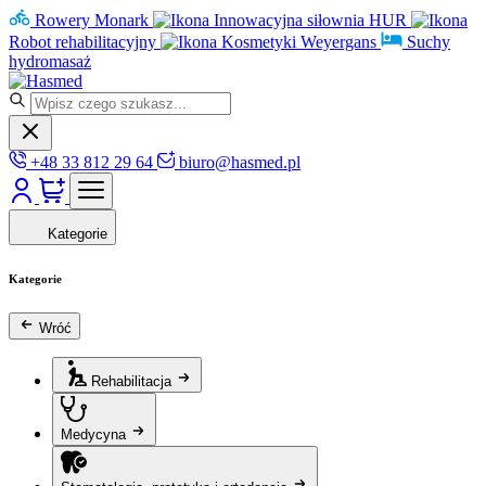
Rowery Monark
Innowacyjna siłownia HUR
Robot rehabilitacyjny
Kosmetyki Weyergans
Suchy
hydromasaż
+48 33 812 29 64
biuro@hasmed.pl
Kategorie
Kategorie
Wróć
Rehabilitacja
Medycyna