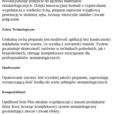
rewolucjonizuje podejście do łączenia materiałów
stomatologicznych. Dzięki innowacyjnej formule z cząsteczkami
wypełniacza o wielkości 0,4µ, preparat zapewnia wyjątkową
penetrację w strukturę zęba, tworząc niezwykle stabilne i trwałe
połączenie.
Zalety Technologiczne
Unikalną cechą preparatu jest możliwość aplikacji bez konieczności
nakładania wielu warstw, co wynika z zawartości etanolu. System
gwarantuje skuteczność zarówno w technikach pośrednich, jak i
bezpośrednich, oferując kompleksowe rozwiązanie dla
profesjonalistów stomatologicznych.
Opakowanie
Opakowanie zawiera 3ml wysokiej jakości preparatu, zapewniając
wystarczającą ilość środka do wielu zabiegów stomatologicznych.
Kompatybilność
OptiBond Solo Plus idealnie współpracuje z innymi produktami
firmy Kerr, tworząc kompleksowy system stomatologiczny
gwarantujący mocne i trwałe efekty.