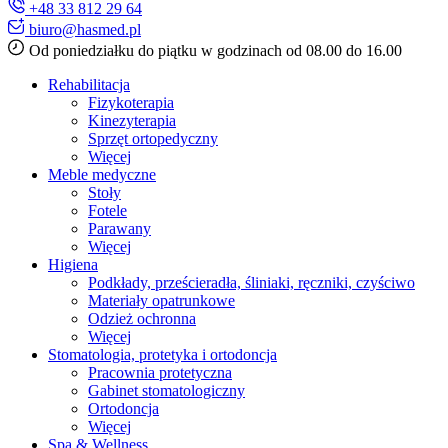
+48 33 812 29 64
biuro@hasmed.pl
Od poniedziałku do piątku w godzinach od 08.00 do 16.00
Rehabilitacja
Fizykoterapia
Kinezyterapia
Sprzęt ortopedyczny
Więcej
Meble medyczne
Stoły
Fotele
Parawany
Więcej
Higiena
Podkłady, prześcieradła, śliniaki, ręczniki, czyściwo
Materiały opatrunkowe
Odzież ochronna
Więcej
Stomatologia, protetyka i ortodoncja
Pracownia protetyczna
Gabinet stomatologiczny
Ortodoncja
Więcej
Spa & Wellness