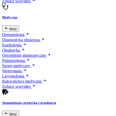
Zobacz wszystko
Medycyna
Wróć
Dermatologia
Diagnostyka obrazowa
Kardiologia
Okulistyka
Oświetlenie diagnostyczne
Pulmonologia
Sprzęt medyczny
Weterynaria
Laryngologia
Ratownictwo medyczne
Zobacz wszystko
Stomatologia, protetyka i ortodoncja
Wróć