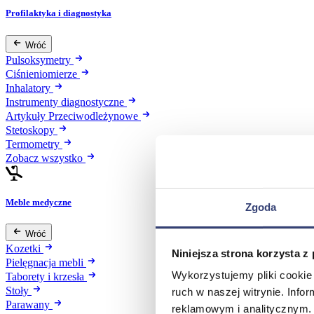
Profilaktyka i diagnostyka
Wróć
Pulsoksymetry
Ciśnieniomierze
Inhalatory
Instrumenty diagnostyczne
Artykuły Przeciwodleżynowe
Stetoskopy
Termometry
Zobacz wszystko
Meble medyczne
Zgoda
Wróć
Kozetki
Niniejsza strona korzysta z
Pielęgnacja mebli
Wykorzystujemy pliki cookie 
Taborety i krzesła
Stoły
ruch w naszej witrynie. Inf
Parawany
reklamowym i analitycznym. 