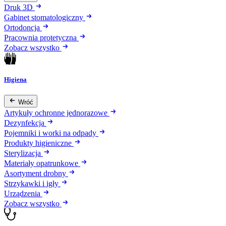
Druk 3D
Gabinet stomatologiczny
Ortodoncja
Pracownia protetyczna
Zobacz wszystko
Higiena
Wróć
Artykuły ochronne jednorazowe
Dezynfekcja
Pojemniki i worki na odpady
Produkty higieniczne
Sterylizacja
Materiały opatrunkowe
Asortyment drobny
Strzykawki i igły
Urządzenia
Zobacz wszystko