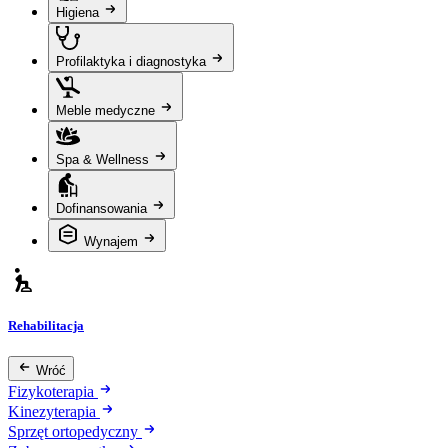
Higiena
Profilaktyka i diagnostyka
Meble medyczne
Spa & Wellness
Dofinansowania
Wynajem
Rehabilitacja
Wróć
Fizykoterapia
Kinezyterapia
Sprzęt ortopedyczny