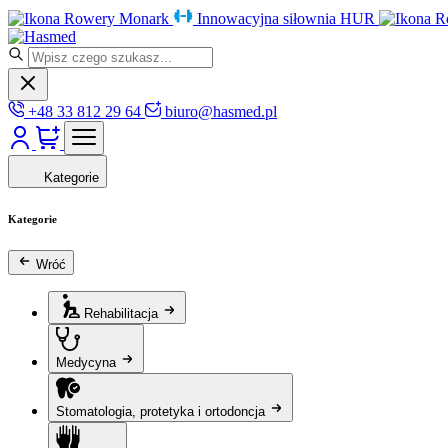
Rowery Monark
Innowacyjna siłownia HUR
R
+48 33 812 29 64
biuro@hasmed.pl
Kategorie
Kategorie
Wróć
Rehabilitacja
Medycyna
Stomatologia, protetyka i ortodoncja