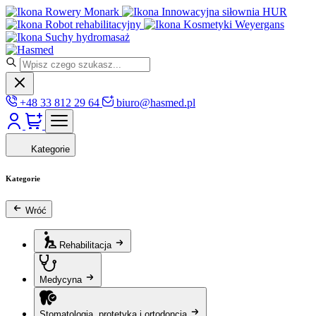
Rowery Monark
Innowacyjna siłownia HUR
Robot rehabilitacyjny
Kosmetyki Weyergans
Suchy hydromasaż
+48 33 812 29 64
biuro@hasmed.pl
Kategorie
Kategorie
Wróć
Rehabilitacja
Medycyna
Stomatologia, protetyka i ortodoncja