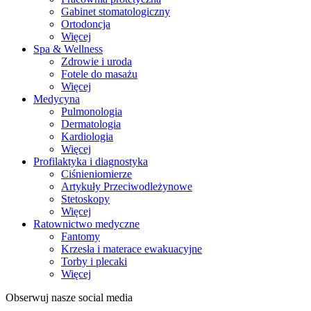
Gabinet stomatologiczny
Ortodoncja
Więcej
Spa & Wellness
Zdrowie i uroda
Fotele do masażu
Więcej
Medycyna
Pulmonologia
Dermatologia
Kardiologia
Więcej
Profilaktyka i diagnostyka
Ciśnieniomierze
Artykuły Przeciwodleżynowe
Stetoskopy
Więcej
Ratownictwo medyczne
Fantomy
Krzesła i materace ewakuacyjne
Torby i plecaki
Więcej
Obserwuj nasze social media