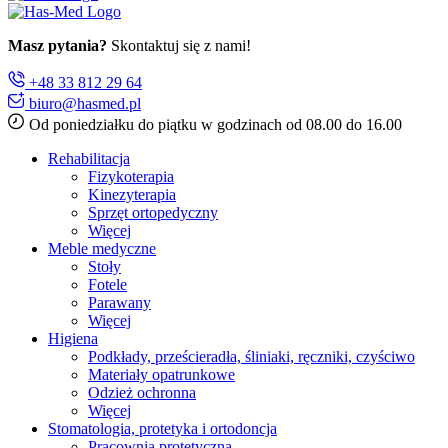
Masz pytania?
Skontaktuj się z nami!
+48 33 812 29 64
biuro@hasmed.pl
Od poniedziałku do piątku w godzinach od 08.00 do 16.00
Rehabilitacja
Fizykoterapia
Kinezyterapia
Sprzęt ortopedyczny
Więcej
Meble medyczne
Stoły
Fotele
Parawany
Więcej
Higiena
Podkłady, prześcieradła, śliniaki, ręczniki, czyściwo
Materiały opatrunkowe
Odzież ochronna
Więcej
Stomatologia, protetyka i ortodoncja
Pracownia protetyczna