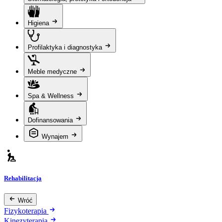
Higiena
Profilaktyka i diagnostyka
Meble medyczne
Spa & Wellness
Dofinansowania
Wynajem
Rehabilitacja
Wróć
Fizykoterapia
Kinezyterapia