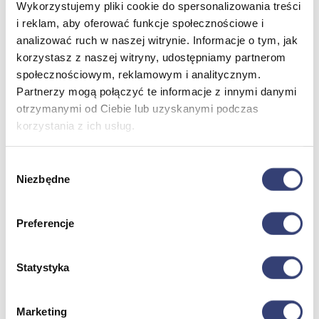
Wykorzystujemy pliki cookie do spersonalizowania treści
i reklam, aby oferować funkcje społecznościowe i
Meble medyczne
analizować ruch w naszej witrynie. Informacje o tym, jak
korzystasz z naszej witryny, udostępniamy partnerom
Wróć
społecznościowym, reklamowym i analitycznym.
Kozetki
Partnerzy mogą połączyć te informacje z innymi danymi
Pielęgnacja mebli
otrzymanymi od Ciebie lub uzyskanymi podczas
Taborety i krzesła
korzystania z ich usług.
Stoły
Parawany
Fotele
Wybór
Zobacz wszystko
Niezbędne
zgody
Spa & Wellness
Preferencje
Wróć
Fotele do masażu
Statystyka
Urządzenia
Zdrowie i uroda
Zobacz wszystko
Marketing