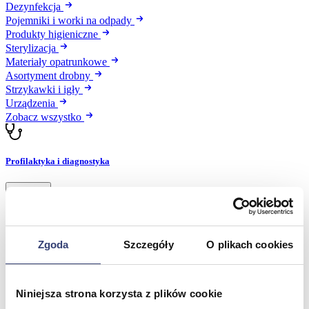
Dezynfekcja
Pojemniki i worki na odpady
Produkty higieniczne
Sterylizacja
Materiały opatrunkowe
Asortyment drobny
Strzykawki i igły
Urządzenia
Zobacz wszystko
Profilaktyka i diagnostyka
Wróć
Pulsoksymetry
Ciśnieniomierze
Inhalatory
Zgoda
Szczegóły
O plikach cookies
Instrumenty diagnostyczne
Artykuły Przeciwodleżynowe
Stetoskopy
Termometry
Niniejsza strona korzysta z plików cookie
Zobacz wszystko