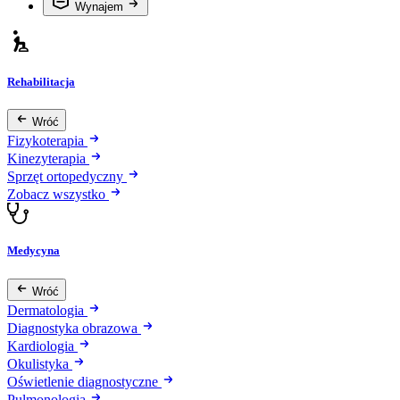
Wynajem
Rehabilitacja
Wróć
Fizykoterapia
Kinezyterapia
Sprzęt ortopedyczny
Zobacz wszystko
Medycyna
Wróć
Dermatologia
Diagnostyka obrazowa
Kardiologia
Okulistyka
Oświetlenie diagnostyczne
Pulmonologia