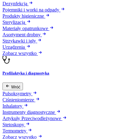
Dezynfekcja
Pojemniki i worki na odpady
Produkty higieniczne
Sterylizacja
Materiały opatrunkowe
Asortyment drobny
Strzykawki i igły
Urządzenia
Zobacz wszystko
Profilaktyka i diagnostyka
Wróć
Pulsoksymetry
Ciśnieniomierze
Inhalatory
Instrumenty diagnostyczne
Artykuły Przeciwodleżynowe
Stetoskopy
Termometry
Zobacz wszystko