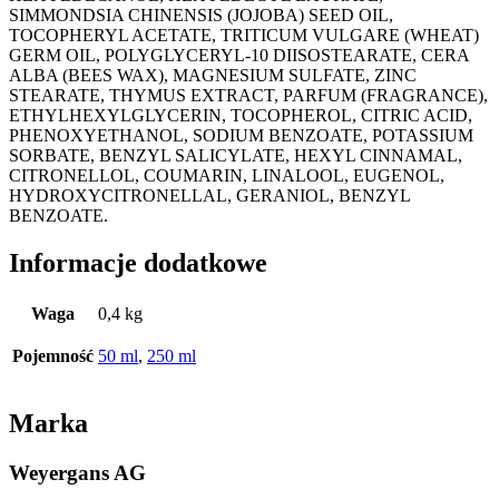
SIMMONDSIA CHINENSIS (JOJOBA) SEED OIL,
TOCOPHERYL ACETATE, TRITICUM VULGARE (WHEAT)
GERM OIL, POLYGLYCERYL-10 DIISOSTEARATE, CERA
ALBA (BEES WAX), MAGNESIUM SULFATE, ZINC
STEARATE, THYMUS EXTRACT, PARFUM (FRAGRANCE),
ETHYLHEXYLGLYCERIN, TOCOPHEROL, CITRIC ACID,
PHENOXYETHANOL, SODIUM BENZOATE, POTASSIUM
SORBATE, BENZYL SALICYLATE, HEXYL CINNAMAL,
CITRONELLOL, COUMARIN, LINALOOL, EUGENOL,
HYDROXYCITRONELLAL, GERANIOL, BENZYL
BENZOATE.
Informacje dodatkowe
Waga
0,4 kg
Pojemność
50 ml
,
250 ml
Marka
Weyergans AG