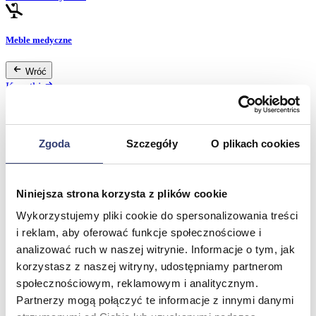
Meble medyczne
Wróć
Kozetki
Pielęgnacja mebli
Taborety i krzesła
Stoły
Parawany
Zgoda
Szczegóły
O plikach cookies
Fotele
Zobacz wszystko
Niniejsza strona korzysta z plików cookie
Wykorzystujemy pliki cookie do spersonalizowania treści
Spa & Wellness
i reklam, aby oferować funkcje społecznościowe i
Wróć
analizować ruch w naszej witrynie. Informacje o tym, jak
Fotele do masażu
korzystasz z naszej witryny, udostępniamy partnerom
Urządzenia
społecznościowym, reklamowym i analitycznym.
Zdrowie i uroda
Partnerzy mogą połączyć te informacje z innymi danymi
Zobacz wszystko