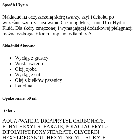
Sposób Użycia
Nakładać na oczyszczoną skórę twarzy, szyi i dekoltu po
wcześniejszym zastosowaniu Cleaning Milk, Tone Up i Hydro
Fluid. Dla skóry zmęczonej i wymagającej dodatkowej pielęgnacji
można wzbogacić krem kroplami witaminy A.
Składniki Aktywne
Wyciąg z grasicy
Wosk pszczeli
Olej jojoba
Wyciąg z soi
Olej z kiełków pszenicy
Lanolina
Opakowanie: 50 ml
Skład:
AQUA (WATER), DICAPRYLYL CARBONATE,
ETHYLHEXYL STEARATE, POLYGLYCERYL-2
DIPOLYHYDROXYSTEARATE, GLYCERIN,
HEXYLDECANOL, HEXYLDECYL LAURATE,