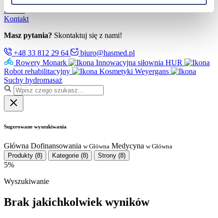
Partnerzy
Serwis
Kontakt
Masz pytania?
Skontaktuj się z nami!
+48 33 812 29 64
biuro@hasmed.pl
Rowery Monark
Innowacyjna siłownia HUR
Robot rehabilitacyjny
Kosmetyki Weyergans
Suchy hydromasaż
Sugerowane wyszukiwania
Główna
Dofinansowania
Medycyna
w Główna
w Główna
Produkty
(8)
Kategorie
(8)
Strony
(8)
5%
Wyszukiwanie
Brak jakichkolwiek wyników