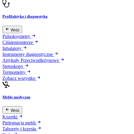
Profilaktyka i diagnostyka
Wróć
Pulsoksymetry
Ciśnieniomierze
Inhalatory
Instrumenty diagnostyczne
Artykuły Przeciwodleżynowe
Stetoskopy
Termometry
Zobacz wszystko
Meble medyczne
Wróć
Kozetki
Pielęgnacja mebli
Taborety i krzesła