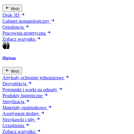
Wróć
Druk 3D
Gabinet stomatologiczny
Ortodoncja
Pracownia protetyczna
Zobacz wszystko
Higiena
Wróć
Artykuły ochronne jednorazowe
Dezynfekcja
Pojemniki i worki na odpady
Produkty higieniczne
Sterylizacja
Materiały opatrunkowe
Asortyment drobny
Strzykawki i igły
Urządzenia
Zobacz wszystko