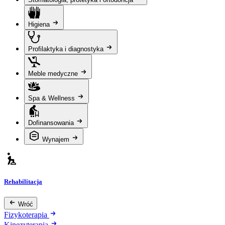
Higiena
Profilaktyka i diagnostyka
Meble medyczne
Spa & Wellness
Dofinansowania
Wynajem
Rehabilitacja
Wróć
Fizykoterapia
Kinezyterapia