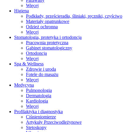
Parawany
Więcej
Higiena
Podkłady, prześcieradła, śliniaki, ręczniki, czyściwo
Materiały opatrunkowe
Odzież ochronna
Więcej
Stomatologia, protetyka i ortodoncja
Pracownia protetyczna
Gabinet stomatologiczny
Ortodoncja
Więcej
Spa & Wellness
Zdrowie i uroda
Fotele do masażu
Więcej
Medycyna
Pulmonologia
Dermatologia
Kardiologia
Więcej
Profilaktyka i diagnostyka
Ciśnieniomierze
Artykuły Przeciwodleżynowe
Stetoskopy