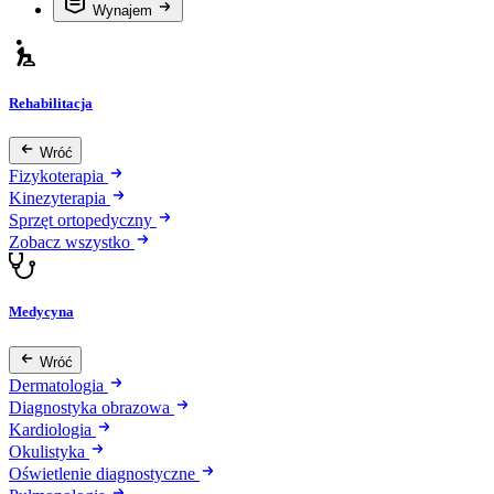
Wynajem
Rehabilitacja
Wróć
Fizykoterapia
Kinezyterapia
Sprzęt ortopedyczny
Zobacz wszystko
Medycyna
Wróć
Dermatologia
Diagnostyka obrazowa
Kardiologia
Okulistyka
Oświetlenie diagnostyczne