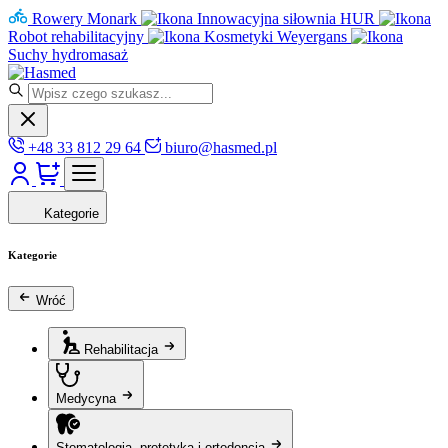
Rowery Monark
Innowacyjna siłownia HUR
Robot rehabilitacyjny
Kosmetyki Weyergans
Suchy hydromasaż
+48 33 812 29 64
biuro@hasmed.pl
Kategorie
Kategorie
Wróć
Rehabilitacja
Medycyna
Stomatologia, protetyka i ortodoncja