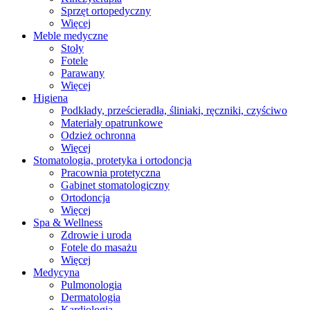
Sprzęt ortopedyczny
Więcej
Meble medyczne
Stoły
Fotele
Parawany
Więcej
Higiena
Podkłady, prześcieradła, śliniaki, ręczniki, czyściwo
Materiały opatrunkowe
Odzież ochronna
Więcej
Stomatologia, protetyka i ortodoncja
Pracownia protetyczna
Gabinet stomatologiczny
Ortodoncja
Więcej
Spa & Wellness
Zdrowie i uroda
Fotele do masażu
Więcej
Medycyna
Pulmonologia
Dermatologia
Kardiologia