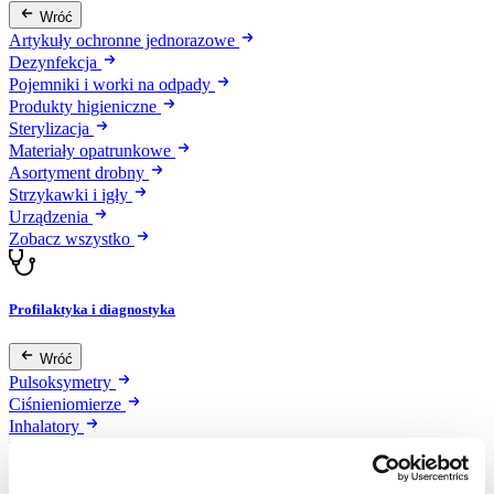
Wróć
Artykuły ochronne jednorazowe
Dezynfekcja
Pojemniki i worki na odpady
Produkty higieniczne
Sterylizacja
Materiały opatrunkowe
Asortyment drobny
Strzykawki i igły
Urządzenia
Zobacz wszystko
Profilaktyka i diagnostyka
Wróć
Pulsoksymetry
Ciśnieniomierze
Inhalatory
Instrumenty diagnostyczne
Artykuły Przeciwodleżynowe
Stetoskopy