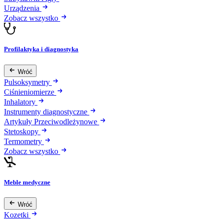
Urządzenia
Zobacz wszystko
Profilaktyka i diagnostyka
Wróć
Pulsoksymetry
Ciśnieniomierze
Inhalatory
Instrumenty diagnostyczne
Artykuły Przeciwodleżynowe
Stetoskopy
Termometry
Zobacz wszystko
Meble medyczne
Wróć
Kozetki