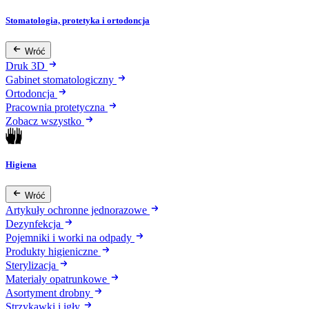
Stomatologia, protetyka i ortodoncja
Wróć
Druk 3D
Gabinet stomatologiczny
Ortodoncja
Pracownia protetyczna
Zobacz wszystko
Higiena
Wróć
Artykuły ochronne jednorazowe
Dezynfekcja
Pojemniki i worki na odpady
Produkty higieniczne
Sterylizacja
Materiały opatrunkowe
Asortyment drobny
Strzykawki i igły