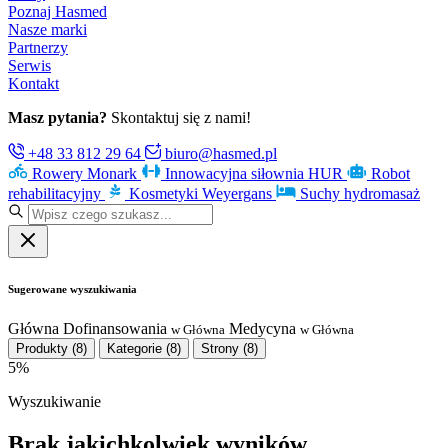
Poznaj Hasmed
Nasze marki
Partnerzy
Serwis
Kontakt
Masz pytania?
Skontaktuj się z nami!
+48 33 812 29 64
biuro@hasmed.pl
Rowery Monark
Innowacyjna siłownia HUR
Robot
rehabilitacyjny
Kosmetyki Weyergans
Suchy hydromasaż
Sugerowane wyszukiwania
Główna
Dofinansowania
Medycyna
w Główna
w Główna
Produkty
(8)
Kategorie
(8)
Strony
(8)
5%
Wyszukiwanie
Brak jakichkolwiek wyników