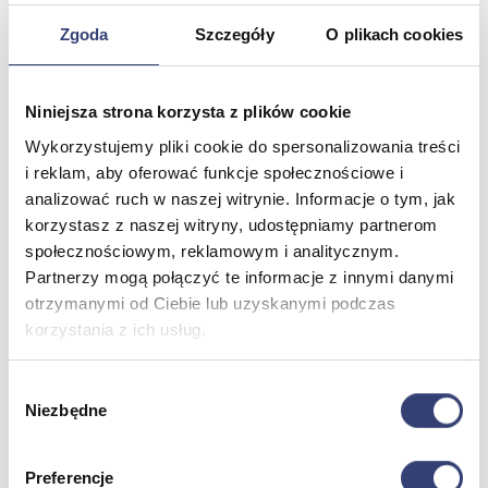
Termometry
Zgoda
Szczegóły
O plikach cookies
Zobacz wszystko
Meble medyczne
Niniejsza strona korzysta z plików cookie
Wykorzystujemy pliki cookie do spersonalizowania treści
Wróć
i reklam, aby oferować funkcje społecznościowe i
Kozetki
analizować ruch w naszej witrynie. Informacje o tym, jak
Pielęgnacja mebli
korzystasz z naszej witryny, udostępniamy partnerom
Taborety i krzesła
Stoły
społecznościowym, reklamowym i analitycznym.
Parawany
Partnerzy mogą połączyć te informacje z innymi danymi
Fotele
otrzymanymi od Ciebie lub uzyskanymi podczas
Zobacz wszystko
korzystania z ich usług.
Spa & Wellness
Wybór
Niezbędne
zgody
Wróć
Fotele do masażu
Urządzenia
Preferencje