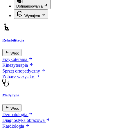
Dofinansowania
Wynajem
Rehabilitacja
Wróć
Fizykoterapia
Kinezyterapia
Sprzęt ortopedyczny
Zobacz wszystko
Medycyna
Wróć
Dermatologia
Diagnostyka obrazowa
Kardiologia