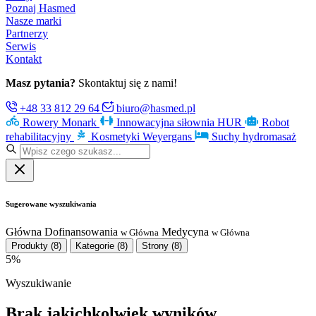
Poznaj Hasmed
Nasze marki
Partnerzy
Serwis
Kontakt
Masz pytania?
Skontaktuj się z nami!
+48 33 812 29 64
biuro@hasmed.pl
Rowery Monark
Innowacyjna siłownia HUR
Robot
rehabilitacyjny
Kosmetyki Weyergans
Suchy hydromasaż
Sugerowane wyszukiwania
Główna
Dofinansowania
Medycyna
w Główna
w Główna
Produkty
(8)
Kategorie
(8)
Strony
(8)
5%
Wyszukiwanie
Brak jakichkolwiek wyników