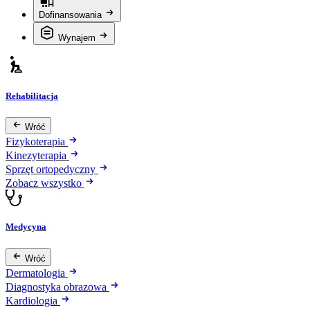
Dofinansowania
Wynajem
Rehabilitacja
Wróć
Fizykoterapia
Kinezyterapia
Sprzęt ortopedyczny
Zobacz wszystko
Medycyna
Wróć
Dermatologia
Diagnostyka obrazowa
Kardiologia