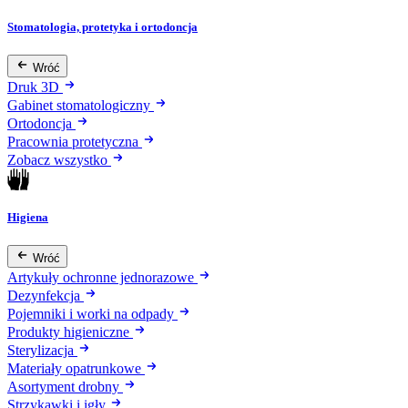
Stomatologia, protetyka i ortodoncja
Wróć
Druk 3D
Gabinet stomatologiczny
Ortodoncja
Pracownia protetyczna
Zobacz wszystko
Higiena
Wróć
Artykuły ochronne jednorazowe
Dezynfekcja
Pojemniki i worki na odpady
Produkty higieniczne
Sterylizacja
Materiały opatrunkowe
Asortyment drobny
Strzykawki i igły