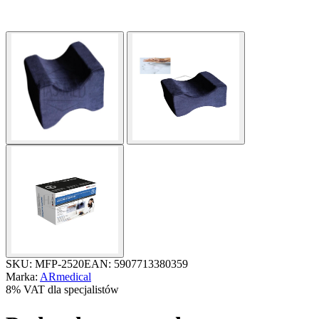
SKU: MFP-2520
EAN: 5907713380359
Marka:
ARmedical
8% VAT dla specjalistów