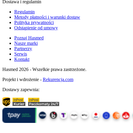
Dostawa i regulamin
Regulamin
Metody płatności i warunki dostaw
Polityka prywatności
Odstąpienie od umowy
Poznaj Hasmed
Nasze marki
Partnerzy
Serwis
Kontakt
Hasmed 2026 - Wszelkie prawa zastrzeżone.
Projekt i wdrożenie -
Rekurencja.com
Dostawy zapewnia: