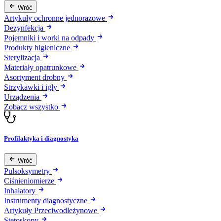
Wróć
Artykuły ochronne jednorazowe
Dezynfekcja
Pojemniki i worki na odpady
Produkty higieniczne
Sterylizacja
Materiały opatrunkowe
Asortyment drobny
Strzykawki i igły
Urządzenia
Zobacz wszystko
Profilaktyka i diagnostyka
Wróć
Pulsoksymetry
Ciśnieniomierze
Inhalatory
Instrumenty diagnostyczne
Artykuły Przeciwodleżynowe
Stetoskopy