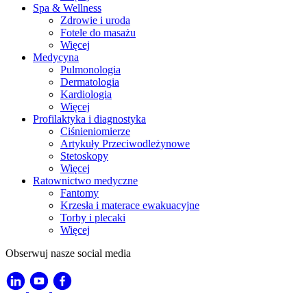
Spa & Wellness
Zdrowie i uroda
Fotele do masażu
Więcej
Medycyna
Pulmonologia
Dermatologia
Kardiologia
Więcej
Profilaktyka i diagnostyka
Ciśnieniomierze
Artykuły Przeciwodleżynowe
Stetoskopy
Więcej
Ratownictwo medyczne
Fantomy
Krzesła i materace ewakuacyjne
Torby i plecaki
Więcej
Obserwuj nasze social media