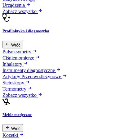
Urządzenia
Zobacz wszystko
Profilaktyka i diagnostyka
Wróć
Pulsoksymetry
Ciśnieniomierze
Inhalatory
Instrumenty diagnostyczne
Artykuły Przeciwodleżynowe
Stetoskopy
Termometry
Zobacz wszystko
Meble medyczne
Wróć
Kozetki