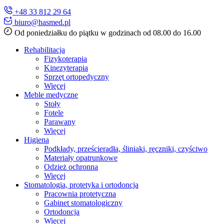
+48 33 812 29 64
biuro@hasmed.pl
Od poniedziałku do piątku w godzinach od 08.00 do 16.00
Rehabilitacja
Fizykoterapia
Kinezyterapia
Sprzęt ortopedyczny
Więcej
Meble medyczne
Stoły
Fotele
Parawany
Więcej
Higiena
Podkłady, prześcieradła, śliniaki, ręczniki, czyściwo
Materiały opatrunkowe
Odzież ochronna
Więcej
Stomatologia, protetyka i ortodoncja
Pracownia protetyczna
Gabinet stomatologiczny
Ortodoncja
Więcej