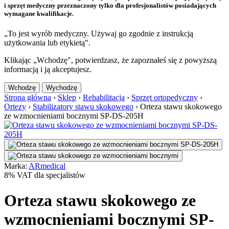
i sprzęt medyczny przeznaczony tylko dla profesjonalistów posiadających
wymagane kwalifikacje.
„To jest wyrób medyczny. Używaj go zgodnie z instrukcją
użytkowania lub etykietą".
Klikając „Wchodzę", potwierdzasz, że zapoznałeś się z powyższą
informacją i ją akceptujesz.
Wchodzę
Wychodzę
Strona główna
›
Sklep
›
Rehabilitacja
›
Sprzęt ortopedyczny
›
Ortezy
›
Stabilizatory stawu skokowego
›
Orteza stawu skokowego
ze wzmocnieniami bocznymi SP-DS-205H
Marka:
ARmedical
8% VAT dla specjalistów
Orteza stawu skokowego ze
wzmocnieniami bocznymi SP-