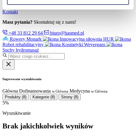
Partnerzy
Serwis
Kontakt
Masz pytania?
Skontaktuj się z nami!
+48 33 812 29 64
biuro@hasmed.pl
Rowery Monark
Innowacyjna siłownia HUR
Robot rehabilitacyjny
Kosmetyki Weyergans
Suchy hydromasaż
Sugerowane wyszukiwania
Główna
Dofinansowania
Medycyna
w Główna
w Główna
Produkty
(8)
Kategorie
(8)
Strony
(8)
5%
Wyszukiwanie
Brak jakichkolwiek wyników