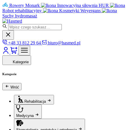
Rowery Monark
Innowacyjna siłownia HUR
Robot rehabilitacyjny
Kosmetyki Weyergans
Suchy hydromasaż
+48 33 812 29 64
biuro@hasmed.pl
Kategorie
Kategorie
Wróć
Rehabilitacja
Medycyna
Stomatologia, protetyka i ortodoncja