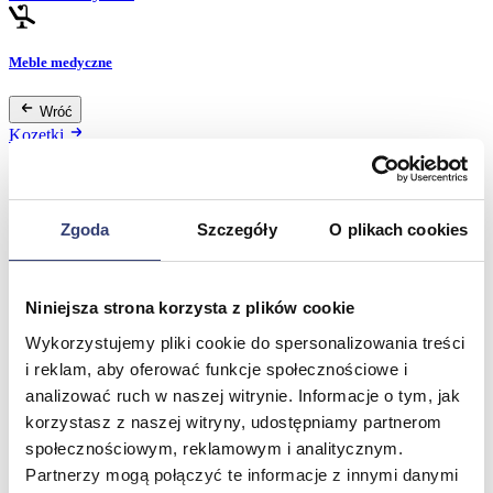
Meble medyczne
Wróć
Kozetki
Pielęgnacja mebli
Taborety i krzesła
Stoły
Parawany
Zgoda
Szczegóły
O plikach cookies
Fotele
Zobacz wszystko
Niniejsza strona korzysta z plików cookie
Spa & Wellness
Wykorzystujemy pliki cookie do spersonalizowania treści
i reklam, aby oferować funkcje społecznościowe i
Wróć
analizować ruch w naszej witrynie. Informacje o tym, jak
Fotele do masażu
korzystasz z naszej witryny, udostępniamy partnerom
Urządzenia
społecznościowym, reklamowym i analitycznym.
Zdrowie i uroda
Partnerzy mogą połączyć te informacje z innymi danymi
Zobacz wszystko