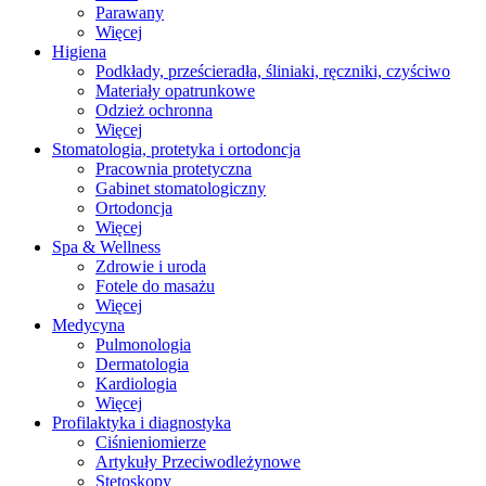
Parawany
Więcej
Higiena
Podkłady, prześcieradła, śliniaki, ręczniki, czyściwo
Materiały opatrunkowe
Odzież ochronna
Więcej
Stomatologia, protetyka i ortodoncja
Pracownia protetyczna
Gabinet stomatologiczny
Ortodoncja
Więcej
Spa & Wellness
Zdrowie i uroda
Fotele do masażu
Więcej
Medycyna
Pulmonologia
Dermatologia
Kardiologia
Więcej
Profilaktyka i diagnostyka
Ciśnieniomierze
Artykuły Przeciwodleżynowe
Stetoskopy