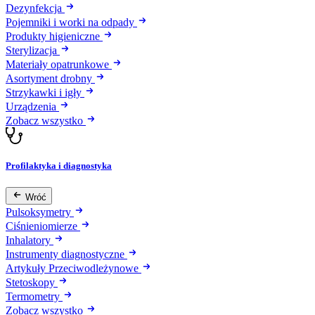
Dezynfekcja
Pojemniki i worki na odpady
Produkty higieniczne
Sterylizacja
Materiały opatrunkowe
Asortyment drobny
Strzykawki i igły
Urządzenia
Zobacz wszystko
Profilaktyka i diagnostyka
Wróć
Pulsoksymetry
Ciśnieniomierze
Inhalatory
Instrumenty diagnostyczne
Artykuły Przeciwodleżynowe
Stetoskopy
Termometry
Zobacz wszystko