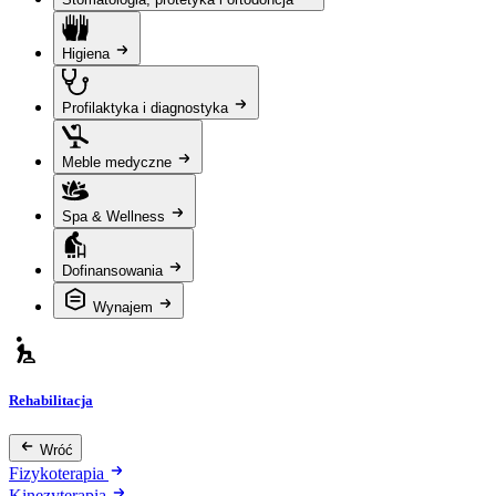
Higiena
Profilaktyka i diagnostyka
Meble medyczne
Spa & Wellness
Dofinansowania
Wynajem
Rehabilitacja
Wróć
Fizykoterapia
Kinezyterapia