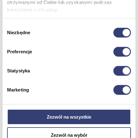
otrzymanymi od Ciebie lub uzyskanymi podczas
korzystania z ich usług.
Dofinansowania
Wybór
Wróć
Niezbędne
zgody
Dofinansowania
Zobacz wszystko
Preferencje
Wynajem
Statystyka
Wróć
Zobacz wszystko
Aquatizer Testowy
Marketing
Robot rehabilitacyjny ROBERT®
Robotyka w rehabilitacji
Dla rehabilitacji
Dla stomatologów
Dofinansowania
Zezwól na wszystkie
Filmy
Poznaj Hasmed
Nasze marki
Zezwól na wybór