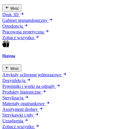
Wróć
Druk 3D
Gabinet stomatologiczny
Ortodoncja
Pracownia protetyczna
Zobacz wszystko
Higiena
Wróć
Artykuły ochronne jednorazowe
Dezynfekcja
Pojemniki i worki na odpady
Produkty higieniczne
Sterylizacja
Materiały opatrunkowe
Asortyment drobny
Strzykawki i igły
Urządzenia
Zobacz wszystko