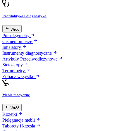
Profilaktyka i diagnostyka
Wróć
Pulsoksymetry
Ciśnieniomierze
Inhalatory
Instrumenty diagnostyczne
Artykuły Przeciwodleżynowe
Stetoskopy
Termometry
Zobacz wszystko
Meble medyczne
Wróć
Kozetki
Pielęgnacja mebli
Taborety i krzesła