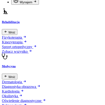
Wynajem
Rehabilitacja
Wróć
Fizykoterapia
Kinezyterapia
Sprzęt ortopedyczny
Zobacz wszystko
Medycyna
Wróć
Dermatologia
Diagnostyka obrazowa
Kardiologia
Okulistyka
Oświetlenie diagnostyczne