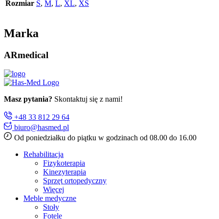
Rozmiar
S
,
M
,
L
,
XL
,
XS
Marka
ARmedical
Masz pytania?
Skontaktuj się z nami!
+48 33 812 29 64
biuro@hasmed.pl
Od poniedziałku do piątku w godzinach od 08.00 do 16.00
Rehabilitacja
Fizykoterapia
Kinezyterapia
Sprzęt ortopedyczny
Więcej
Meble medyczne
Stoły
Fotele