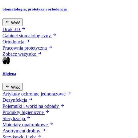
Stomatologia, protetyka i ortodoncja
Wróć
Druk 3D
Gabinet stomatologiczny
Ortodoncja
Pracownia protetyczna
Zobacz wszystko
Higiena
Wróć
Artykuły ochronne jednorazowe
Dezynfekcja
Pojemniki i worki na odpady
Produkty higieniczne
Sterylizacja
Materiały opatrunkowe
Asortyment drobny
Strzykawki i igły