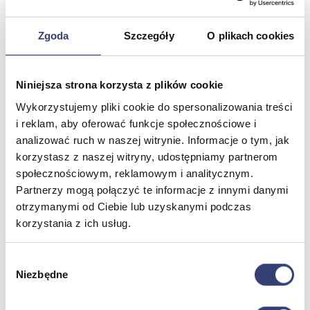
Zdrowie i uroda
Zobacz wszystko
Zgoda
Szczegóły
O plikach cookies
Dofinansowania
Niniejsza strona korzysta z plików cookie
Wróć
Wykorzystujemy pliki cookie do spersonalizowania treści
Dofinansowania
i reklam, aby oferować funkcje społecznościowe i
Zobacz wszystko
analizować ruch w naszej witrynie. Informacje o tym, jak
korzystasz z naszej witryny, udostępniamy partnerom
Wynajem
społecznościowym, reklamowym i analitycznym.
Partnerzy mogą połączyć te informacje z innymi danymi
Wróć
otrzymanymi od Ciebie lub uzyskanymi podczas
Zobacz wszystko
korzystania z ich usług.
Aquatizer Testowy
Robot rehabilitacyjny ROBERT®
Robotyka w rehabilitacji
Wybór
Dla rehabilitacji
Niezbędne
zgody
Dla stomatologów
Dofinansowania
Filmy