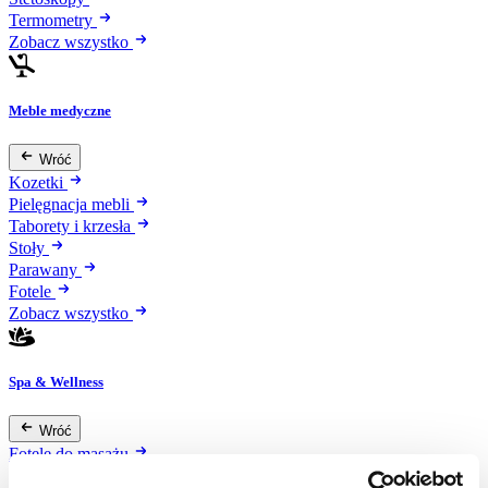
Termometry
Zobacz wszystko
Meble medyczne
Wróć
Kozetki
Pielęgnacja mebli
Taborety i krzesła
Stoły
Parawany
Fotele
Zobacz wszystko
Spa & Wellness
Wróć
Fotele do masażu
Urządzenia