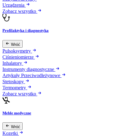
Urządzenia
Zobacz wszystko
Profilaktyka i diagnostyka
Wróć
Pulsoksymetry
Ciśnieniomierze
Inhalatory
Instrumenty diagnostyczne
Artykuły Przeciwodleżynowe
Stetoskopy
Termometry
Zobacz wszystko
Meble medyczne
Wróć
Kozetki