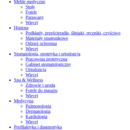
Meble medyczne
Stoły
Fotele
Parawany
Więcej
Higiena
Podkłady, prześcieradła, śliniaki, ręczniki, czyściwo
Materiały opatrunkowe
Odzież ochronna
Więcej
Stomatologia, protetyka i ortodoncja
Pracownia protetyczna
Gabinet stomatologiczny
Ortodoncja
Więcej
Spa & Wellness
Zdrowie i uroda
Fotele do masażu
Więcej
Medycyna
Pulmonologia
Dermatologia
Kardiologia
Więcej
Profilaktyka i diagnostyka