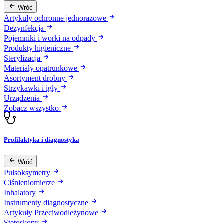
Wróć
Artykuły ochronne jednorazowe
Dezynfekcja
Pojemniki i worki na odpady
Produkty higieniczne
Sterylizacja
Materiały opatrunkowe
Asortyment drobny
Strzykawki i igły
Urządzenia
Zobacz wszystko
Profilaktyka i diagnostyka
Wróć
Pulsoksymetry
Ciśnieniomierze
Inhalatory
Instrumenty diagnostyczne
Artykuły Przeciwodleżynowe
Stetoskopy