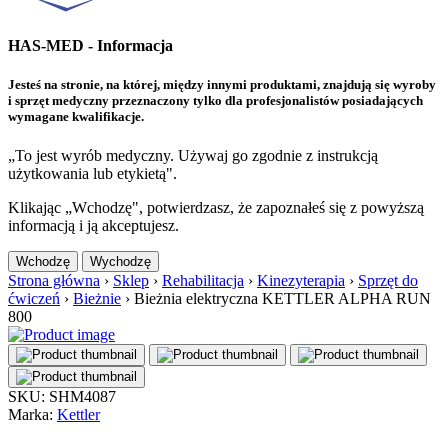
HAS-MED - Informacja
Jesteś na stronie, na której, między innymi produktami, znajdują się wyroby
i sprzęt medyczny przeznaczony tylko dla profesjonalistów posiadających
wymagane kwalifikacje.
„To jest wyrób medyczny. Używaj go zgodnie z instrukcją
użytkowania lub etykietą".
Klikając „Wchodzę", potwierdzasz, że zapoznałeś się z powyższą
informacją i ją akceptujesz.
Wchodzę
Wychodzę
Strona główna
›
Sklep
›
Rehabilitacja
›
Kinezyterapia
›
Sprzęt do
ćwiczeń
›
Bieżnie
›
Bieżnia elektryczna KETTLER ALPHA RUN
800
SKU: SHM4087
Marka:
Kettler