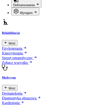
Dofinansowania
Wynajem
Rehabilitacja
Wróć
Fizykoterapia
Kinezyterapia
Sprzęt ortopedyczny
Zobacz wszystko
Medycyna
Wróć
Dermatologia
Diagnostyka obrazowa
Kardiologia