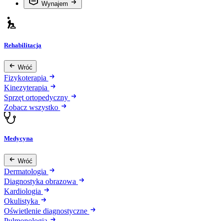
Wynajem
Rehabilitacja
Wróć
Fizykoterapia
Kinezyterapia
Sprzęt ortopedyczny
Zobacz wszystko
Medycyna
Wróć
Dermatologia
Diagnostyka obrazowa
Kardiologia
Okulistyka
Oświetlenie diagnostyczne
Pulmonologia