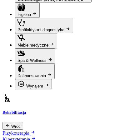
Higiena
Profilaktyka i diagnostyka
Meble medyczne
Spa & Wellness
Dofinansowania
Wynajem
Rehabilitacja
Wróć
Fizykoterapia
Kinezyterapia