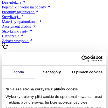
Dezynfekcja
Pojemniki i worki na odpady
Produkty higieniczne
Sterylizacja
Materiały opatrunkowe
Asortyment drobny
Strzykawki i igły
Urządzenia
Zobacz wszystko
Profilaktyka i diagnostyka
Wróć
Zgoda
Szczegóły
O plikach cookies
Pulsoksymetry
Ciśnieniomierze
Inhalatory
Instrumenty diagnostyczne
Niniejsza strona korzysta z plików cookie
Artykuły Przeciwodleżynowe
Stetoskopy
Wykorzystujemy pliki cookie do spersonalizowania treści
Termometry
i reklam, aby oferować funkcje społecznościowe i
Zobacz wszystko