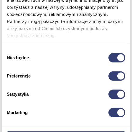
analizować ruch w naszej witrynie. Informacje o tym, jak
korzystasz z naszej witryny, udostępniamy partnerom
społecznościowym, reklamowym i analitycznym.
Meble medyczne
Partnerzy mogą połączyć te informacje z innymi danymi
otrzymanymi od Ciebie lub uzyskanymi podczas
Wróć
korzystania z ich usług.
Kozetki
Pielęgnacja mebli
Taborety i krzesła
Wybór
Stoły
Niezbędne
zgody
Parawany
Fotele
Zobacz wszystko
Preferencje
Spa & Wellness
Statystyka
Wróć
Fotele do masażu
Marketing
Urządzenia
Zdrowie i uroda
Zobacz wszystko