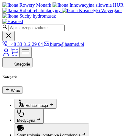
Rowery Monark
Innowacyjna siłownia HUR
Robot rehabilitacyjny
Kosmetyki Weyergans
Suchy hydromasaż
+48 33 812 29 64
biuro@hasmed.pl
Kategorie
Kategorie
Wróć
Rehabilitacja
Medycyna
Stomatologia, protetyka i ortodoncja