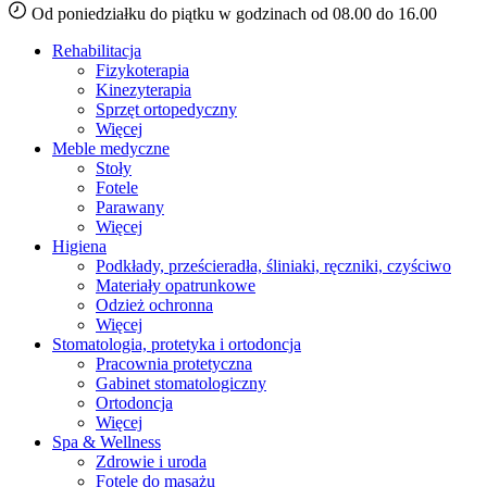
Od poniedziałku do piątku w godzinach od 08.00 do 16.00
Rehabilitacja
Fizykoterapia
Kinezyterapia
Sprzęt ortopedyczny
Więcej
Meble medyczne
Stoły
Fotele
Parawany
Więcej
Higiena
Podkłady, prześcieradła, śliniaki, ręczniki, czyściwo
Materiały opatrunkowe
Odzież ochronna
Więcej
Stomatologia, protetyka i ortodoncja
Pracownia protetyczna
Gabinet stomatologiczny
Ortodoncja
Więcej
Spa & Wellness
Zdrowie i uroda
Fotele do masażu