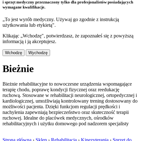
i sprzęt medyczny przeznaczony tylko dla profesjonalistów posiadających
wymagane kwalifikacje.
„To jest wyrób medyczny. Używaj go zgodnie z instrukcją
użytkowania lub etykietą".
Klikając „Wchodzę", potwierdzasz, że zapoznałeś się z powyższą
informacją i ją akceptujesz.
Wchodzę
Wychodzę
Bieżnie
Bieżnie rehabilitacyjne to nowoczesne urządzenia wspomagające
terapię chodu, poprawę kondycji fizycznej oraz reedukację
ruchową. Stosowane w rehabilitacji neurologicznej, ortopedycznej i
kardiologicznej, umożliwiają kontrolowany trening dostosowany do
możliwości pacjenta. Dzięki funkcjom regulacji prędkości i
nachylenia zapewniają bezpieczeństwo oraz skuteczność terapii
ruchowej. Idealne do placówek medycznych, ośrodków
rehabilitacyjnych i użytku domowego pod nadzorem specjalisty
Strona główna
›
Sklep
›
Rehabilitacja
›
Kinezyterapia
›
Sprzęt do