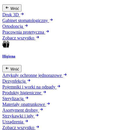
Wróć
Druk 3D
Gabinet stomatologiczny
Ortodoncja
Pracownia protetyczna
Zobacz wszystko
Higiena
Wróć
Artykuły ochronne jednorazowe
Dezynfekcja
Pojemniki i worki na odpady
Produkty higieniczne
Sterylizacja
Materiały opatrunkowe
Asortyment drobny
Strzykawki i igły
Urządzenia
Zobacz wszystko