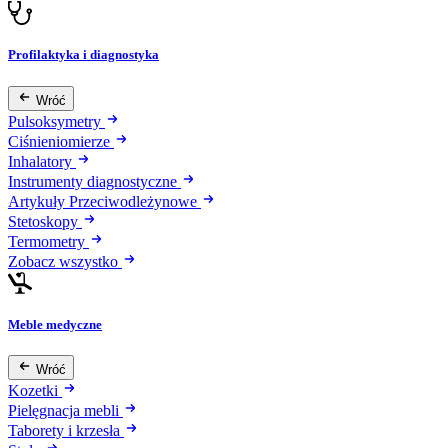
Profilaktyka i diagnostyka
Wróć
Pulsoksymetry
Ciśnieniomierze
Inhalatory
Instrumenty diagnostyczne
Artykuły Przeciwodleżynowe
Stetoskopy
Termometry
Zobacz wszystko
Meble medyczne
Wróć
Kozetki
Pielęgnacja mebli
Taborety i krzesła