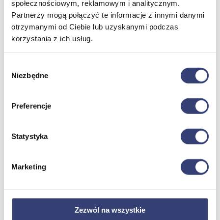
społecznościowym, reklamowym i analitycznym.
Partnerzy mogą połączyć te informacje z innymi danymi
Dofinansowania
otrzymanymi od Ciebie lub uzyskanymi podczas
korzystania z ich usług.
Wróć
Dofinansowania
Wybór
Zobacz wszystko
Niezbędne
zgody
Wynajem
Preferencje
Wróć
Zobacz wszystko
Statystyka
Aquatizer Testowy
Robot rehabilitacyjny ROBERT®
Robotyka w rehabilitacji
Marketing
Dla rehabilitacji
Dla stomatologów
Dofinansowania
Filmy
Poznaj Hasmed
Zezwól na wszystkie
Nasze marki