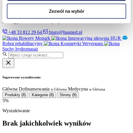
Partnerzy
Serwis
Zezwól na wybór
Kontakt
Masz pytania?
Skontaktuj się z nami!
+48 33 812 29 64
biuro@hasmed.pl
Rowery Monark
Innowacyjna siłownia HUR
Robot rehabilitacyjny
Kosmetyki Weyergans
Suchy hydromasaż
Sugerowane wyszukiwania
Główna
Dofinansowania
Medycyna
w Główna
w Główna
Produkty
(8)
Kategorie
(8)
Strony
(8)
5%
Wyszukiwanie
Brak jakichkolwiek wyników