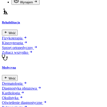
Wynajem
Rehabilitacja
Wróć
Fizykoterapia
Kinezyterapia
Sprzęt ortopedyczny
Zobacz wszystko
Medycyna
Wróć
Dermatologia
Diagnostyka obrazowa
Kardiologia
Okulistyka
Oświetlenie diagnostyczne