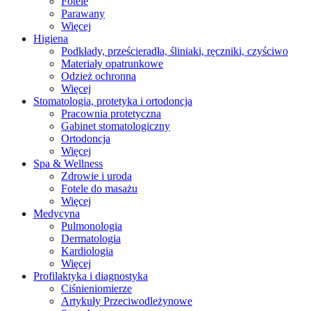
Fotele
Parawany
Więcej
Higiena
Podkłady, prześcieradła, śliniaki, ręczniki, czyściwo
Materiały opatrunkowe
Odzież ochronna
Więcej
Stomatologia, protetyka i ortodoncja
Pracownia protetyczna
Gabinet stomatologiczny
Ortodoncja
Więcej
Spa & Wellness
Zdrowie i uroda
Fotele do masażu
Więcej
Medycyna
Pulmonologia
Dermatologia
Kardiologia
Więcej
Profilaktyka i diagnostyka
Ciśnieniomierze
Artykuły Przeciwodleżynowe