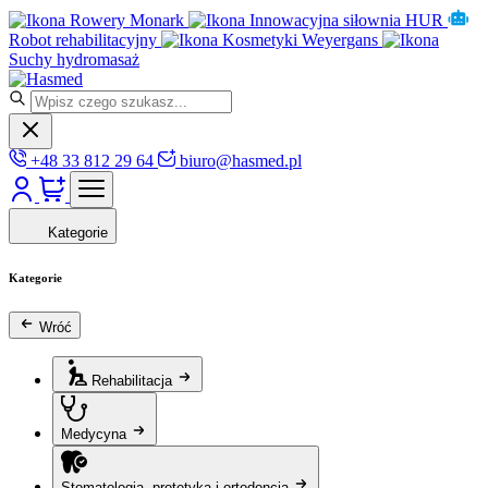
Rowery Monark
Innowacyjna siłownia HUR
Robot rehabilitacyjny
Kosmetyki Weyergans
Suchy hydromasaż
+48 33 812 29 64
biuro@hasmed.pl
Kategorie
Kategorie
Wróć
Rehabilitacja
Medycyna
Stomatologia, protetyka i ortodoncja