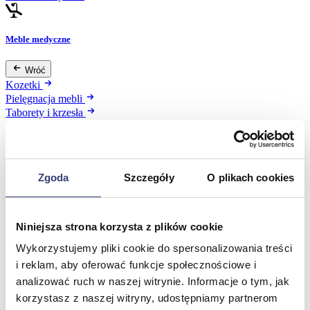
Meble medyczne
Wróć
Kozetki
Pielęgnacja mebli
Taborety i krzesła
Stoły
Parawany
Fotele
Zobacz wszystko
Zgoda
Szczegóły
O plikach cookies
Spa & Wellness
Niniejsza strona korzysta z plików cookie
Wróć
Wykorzystujemy pliki cookie do spersonalizowania treści
Fotele do masażu
i reklam, aby oferować funkcje społecznościowe i
Urządzenia
analizować ruch w naszej witrynie. Informacje o tym, jak
Zdrowie i uroda
korzystasz z naszej witryny, udostępniamy partnerom
Zobacz wszystko