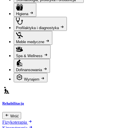
Higiena
Profilaktyka i diagnostyka
Meble medyczne
Spa & Wellness
Dofinansowania
Wynajem
Rehabilitacja
Wróć
Fizykoterapia
Kinezyterapia