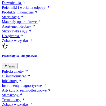
Dezynfekcja
Pojemniki i worki na odpady
Produkty higieniczne
Sterylizacja
Materiały opatrunkowe
Asortyment drobny
Strzykawki i igły
Urządzenia
Zobacz wszystko
Profilaktyka i diagnostyka
Wróć
Pulsoksymetry
Ciśnieniomierze
Inhalatory
Instrumenty diagnostyczne
Artykuły Przeciwodleżynowe
Stetoskopy
Termometry
Zobacz wszystko