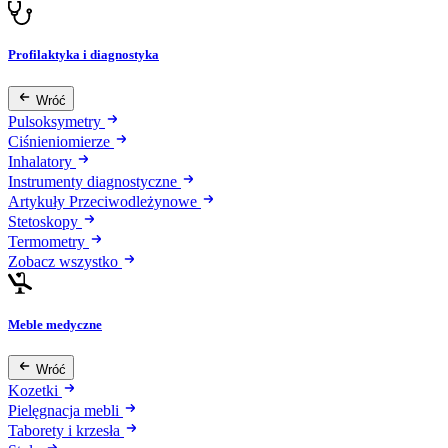
Profilaktyka i diagnostyka
Wróć
Pulsoksymetry
Ciśnieniomierze
Inhalatory
Instrumenty diagnostyczne
Artykuły Przeciwodleżynowe
Stetoskopy
Termometry
Zobacz wszystko
Meble medyczne
Wróć
Kozetki
Pielęgnacja mebli
Taborety i krzesła