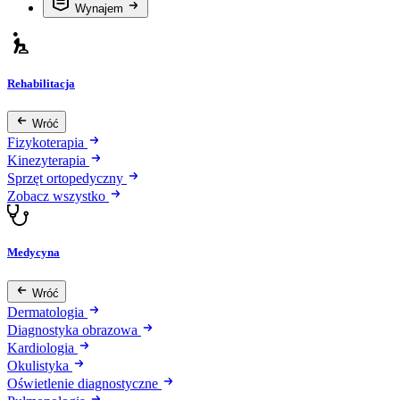
Wynajem
Rehabilitacja
Wróć
Fizykoterapia
Kinezyterapia
Sprzęt ortopedyczny
Zobacz wszystko
Medycyna
Wróć
Dermatologia
Diagnostyka obrazowa
Kardiologia
Okulistyka
Oświetlenie diagnostyczne