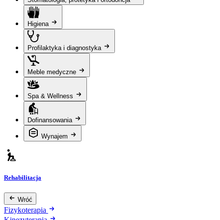
Higiena
Profilaktyka i diagnostyka
Meble medyczne
Spa & Wellness
Dofinansowania
Wynajem
Rehabilitacja
Wróć
Fizykoterapia
Kinezyterapia