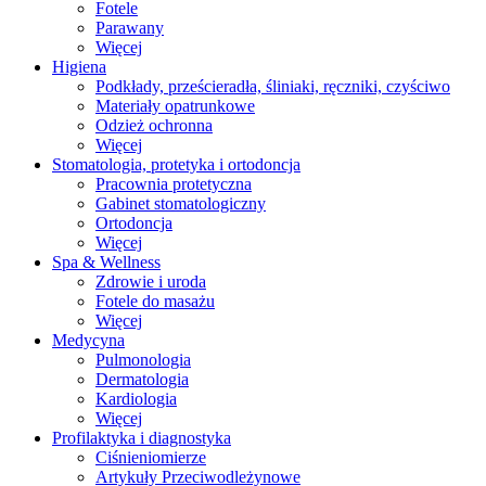
Fotele
Parawany
Więcej
Higiena
Podkłady, prześcieradła, śliniaki, ręczniki, czyściwo
Materiały opatrunkowe
Odzież ochronna
Więcej
Stomatologia, protetyka i ortodoncja
Pracownia protetyczna
Gabinet stomatologiczny
Ortodoncja
Więcej
Spa & Wellness
Zdrowie i uroda
Fotele do masażu
Więcej
Medycyna
Pulmonologia
Dermatologia
Kardiologia
Więcej
Profilaktyka i diagnostyka
Ciśnieniomierze
Artykuły Przeciwodleżynowe