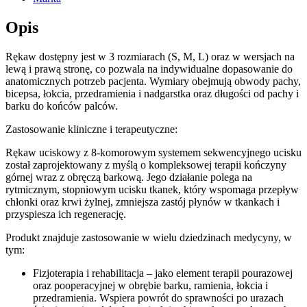
Opis
Rękaw dostępny jest w 3 rozmiarach (S, M, L) oraz w wersjach na
lewą i prawą stronę, co pozwala na indywidualne dopasowanie do
anatomicznych potrzeb pacjenta. Wymiary obejmują obwody pachy,
bicepsa, łokcia, przedramienia i nadgarstka oraz długości od pachy i
barku do końców palców.
Zastosowanie kliniczne i terapeutyczne:
Rękaw uciskowy z 8-komorowym systemem sekwencyjnego ucisku
został zaprojektowany z myślą o kompleksowej terapii kończyny
górnej wraz z obręczą barkową. Jego działanie polega na
rytmicznym, stopniowym ucisku tkanek, który wspomaga przepływ
chłonki oraz krwi żylnej, zmniejsza zastój płynów w tkankach i
przyspiesza ich regenerację.
Produkt znajduje zastosowanie w wielu dziedzinach medycyny, w
tym:
Fizjoterapia i rehabilitacja – jako element terapii pourazowej
oraz pooperacyjnej w obrębie barku, ramienia, łokcia i
przedramienia. Wspiera powrót do sprawności po urazach