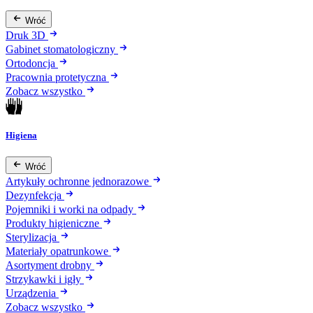
Wróć
Druk 3D
Gabinet stomatologiczny
Ortodoncja
Pracownia protetyczna
Zobacz wszystko
Higiena
Wróć
Artykuły ochronne jednorazowe
Dezynfekcja
Pojemniki i worki na odpady
Produkty higieniczne
Sterylizacja
Materiały opatrunkowe
Asortyment drobny
Strzykawki i igły
Urządzenia
Zobacz wszystko