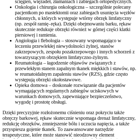
ścięgien, więzadeł, złamaniach i zabiegach ortopedycznych.
Onkologia i chirurgia onkologiczna – szczególnie polecany
pacjentkom po mastektomii oraz zabiegach usunięcia węzłów
chłonnych, u których występuje wtórny obrzęk limfatyczny
(np. zespół ramię–ręka). Dzięki obejmowaniu barku, rękaw
skutecznie redukuje obrzęki również w górnej części klatki
piersiowej i ramienia.
Angiologia i flebologia – stosowany wspomagająco w
leczeniu przewlekłej niewydolności żylnej, stanów
zakrzepowych, zespołu pozakrzepowego i innych schorzeń z
towarzyszącym obrzękiem limfatyczno-żylnym.
Reumatologia – łagodzenie objawów związanych z
przewlekłym stanem zapalnym tkanek miękkich i stawów, np.
w reumatoidalnym zapaleniu stawów (RZS), gdzie często
występują obrzęki okołostawowe.
Opieka domowa – doskonałe rozwiązanie dla pacjentów
wymagających regularnych zabiegów uciskowych w
warunkach domowych, zapewniające bezpieczeństwo,
wygodę i prostotę obsługi.
Dzięki precyzyjnie rozłożonemu ciśnieniu oraz pokryciu także
obręczy barkowej, rękaw skutecznie wspomaga drenaż limfatyczny,
redukcję obrzęków, zmniejszenie bólu i uczucia napięcia, a także
przyspiesza gojenie tkanek. To zaawansowane narzędzie
terapeutyczne, które może stanowić nieodzowny element