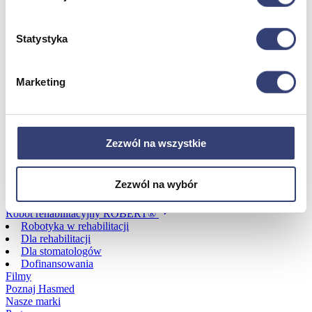
Dofinansowania
Statystyka
Wróć
Dofinansowania
Marketing
Zobacz wszystko
Wynajem
Zezwól na wszystkie
Wróć
Zezwól na wybór
Zobacz wszystko
Aquatizer Testowy
Robot rehabilitacyjny ROBERT®
Robotyka w rehabilitacji
Dla rehabilitacji
Dla stomatologów
Dofinansowania
Filmy
Poznaj Hasmed
Nasze marki