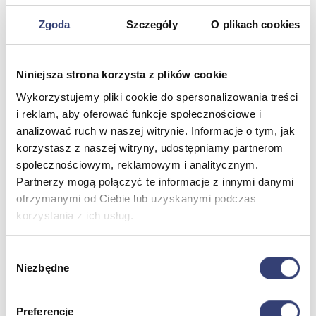
Zgoda
Szczegóły
O plikach cookies
Meble medyczne
Wróć
Niniejsza strona korzysta z plików cookie
Kozetki
Wykorzystujemy pliki cookie do spersonalizowania treści
Pielęgnacja mebli
i reklam, aby oferować funkcje społecznościowe i
Taborety i krzesła
Stoły
analizować ruch w naszej witrynie. Informacje o tym, jak
Parawany
korzystasz z naszej witryny, udostępniamy partnerom
Fotele
społecznościowym, reklamowym i analitycznym.
Zobacz wszystko
Partnerzy mogą połączyć te informacje z innymi danymi
otrzymanymi od Ciebie lub uzyskanymi podczas
korzystania z ich usług.
Spa & Wellness
Wróć
Wybór
Fotele do masażu
Niezbędne
zgody
Urządzenia
Zdrowie i uroda
Zobacz wszystko
Preferencje