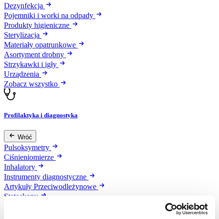
Dezynfekcja
Pojemniki i worki na odpady
Produkty higieniczne
Sterylizacja
Materiały opatrunkowe
Asortyment drobny
Strzykawki i igły
Urządzenia
Zobacz wszystko
Profilaktyka i diagnostyka
Wróć
Pulsoksymetry
Ciśnieniomierze
Inhalatory
Instrumenty diagnostyczne
Artykuły Przeciwodleżynowe
Stetoskopy
Termometry
Zobacz wszystko