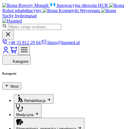
Rowery Monark
Innowacyjna siłownia HUR
Robot rehabilitacyjny
Kosmetyki Weyergans
Suchy hydromasaż
+48 33 812 29 64
biuro@hasmed.pl
Kategorie
Kategorie
Wróć
Rehabilitacja
Medycyna
Stomatologia, protetyka i ortodoncja