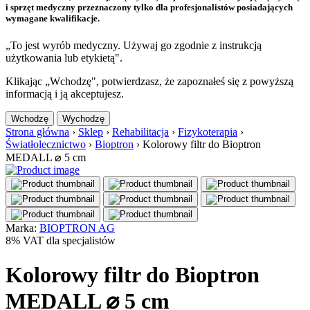
i sprzęt medyczny przeznaczony tylko dla profesjonalistów posiadających
wymagane kwalifikacje.
„To jest wyrób medyczny. Używaj go zgodnie z instrukcją
użytkowania lub etykietą".
Klikając „Wchodzę", potwierdzasz, że zapoznałeś się z powyższą
informacją i ją akceptujesz.
Wchodzę
Wychodzę
Strona główna
›
Sklep
›
Rehabilitacja
›
Fizykoterapia
›
Światłolecznictwo
›
Bioptron
›
Kolorowy filtr do Bioptron
MEDALL ⌀ 5 cm
Marka:
BIOPTRON AG
8% VAT dla specjalistów
Kolorowy filtr do Bioptron
MEDALL ⌀ 5 cm