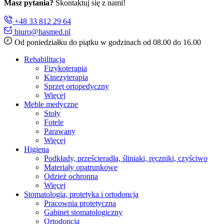
Masz pytania?
Skontaktuj się z nami!
+48 33 812 29 64
biuro@hasmed.pl
Od poniedziałku do piątku w godzinach od 08.00 do 16.00
Rehabilitacja
Fizykoterapia
Kinezyterapia
Sprzęt ortopedyczny
Więcej
Meble medyczne
Stoły
Fotele
Parawany
Więcej
Higiena
Podkłady, prześcieradła, śliniaki, ręczniki, czyściwo
Materiały opatrunkowe
Odzież ochronna
Więcej
Stomatologia, protetyka i ortodoncja
Pracownia protetyczna
Gabinet stomatologiczny
Ortodoncja