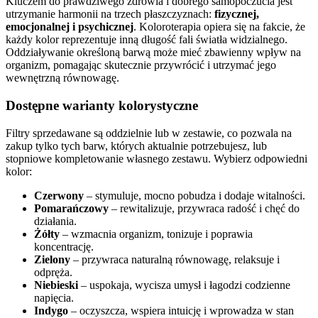
Kluczem do prawdziwego zdrowia i dobrego samopoczucia jest
utrzymanie harmonii na trzech płaszczyznach:
fizycznej,
emocjonalnej i psychicznej
. Koloroterapia opiera się na fakcie, że
każdy kolor reprezentuje inną długość fali światła widzialnego.
Oddziaływanie określoną barwą może mieć zbawienny wpływ na
organizm, pomagając skutecznie przywrócić i utrzymać jego
wewnętrzną równowagę.
Dostępne warianty kolorystyczne
Filtry sprzedawane są oddzielnie lub w zestawie, co pozwala na
zakup tylko tych barw, których aktualnie potrzebujesz, lub
stopniowe kompletowanie własnego zestawu. Wybierz odpowiedni
kolor:
Czerwony
– stymuluje, mocno pobudza i dodaje witalności.
Pomarańczowy
– rewitalizuje, przywraca radość i chęć do
działania.
Żółty
– wzmacnia organizm, tonizuje i poprawia
koncentrację.
Zielony
– przywraca naturalną równowagę, relaksuje i
odpręża.
Niebieski
– uspokaja, wycisza umysł i łagodzi codzienne
napięcia.
Indygo
– oczyszcza, wspiera intuicję i wprowadza w stan