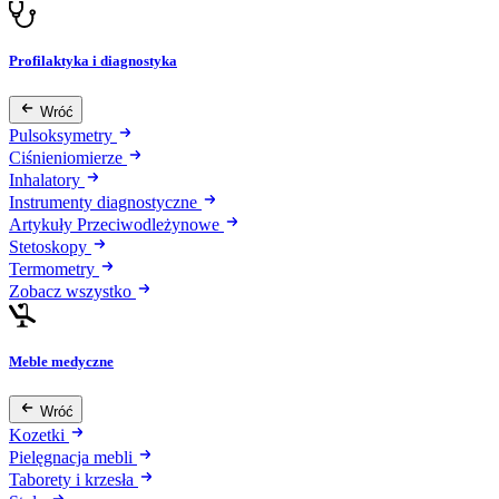
Profilaktyka i diagnostyka
Wróć
Pulsoksymetry
Ciśnieniomierze
Inhalatory
Instrumenty diagnostyczne
Artykuły Przeciwodleżynowe
Stetoskopy
Termometry
Zobacz wszystko
Meble medyczne
Wróć
Kozetki
Pielęgnacja mebli
Taborety i krzesła