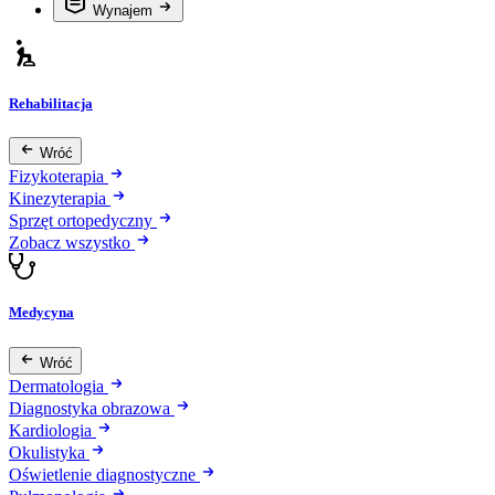
Wynajem
Rehabilitacja
Wróć
Fizykoterapia
Kinezyterapia
Sprzęt ortopedyczny
Zobacz wszystko
Medycyna
Wróć
Dermatologia
Diagnostyka obrazowa
Kardiologia
Okulistyka
Oświetlenie diagnostyczne