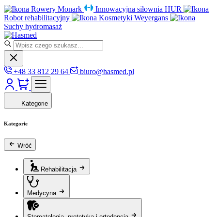
Rowery Monark
Innowacyjna siłownia HUR
Robot rehabilitacyjny
Kosmetyki Weyergans
Suchy hydromasaż
+48 33 812 29 64
biuro@hasmed.pl
Kategorie
Kategorie
Wróć
Rehabilitacja
Medycyna
Stomatologia, protetyka i ortodoncja