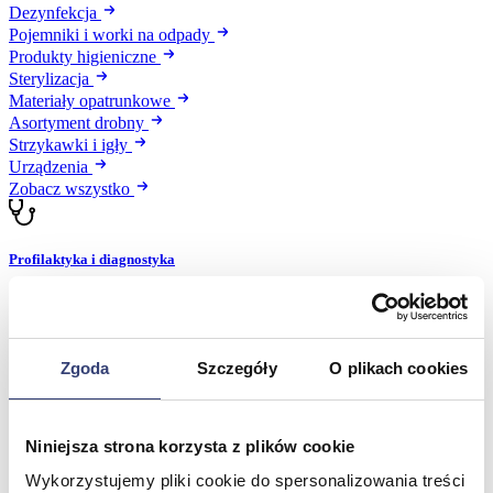
Dezynfekcja
Pojemniki i worki na odpady
Produkty higieniczne
Sterylizacja
Materiały opatrunkowe
Asortyment drobny
Strzykawki i igły
Urządzenia
Zobacz wszystko
Profilaktyka i diagnostyka
Wróć
Pulsoksymetry
Ciśnieniomierze
Zgoda
Szczegóły
O plikach cookies
Inhalatory
Instrumenty diagnostyczne
Artykuły Przeciwodleżynowe
Stetoskopy
Niniejsza strona korzysta z plików cookie
Termometry
Wykorzystujemy pliki cookie do spersonalizowania treści
Zobacz wszystko