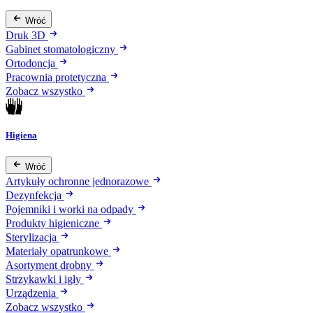
Wróć
Druk 3D
Gabinet stomatologiczny
Ortodoncja
Pracownia protetyczna
Zobacz wszystko
Higiena
Wróć
Artykuły ochronne jednorazowe
Dezynfekcja
Pojemniki i worki na odpady
Produkty higieniczne
Sterylizacja
Materiały opatrunkowe
Asortyment drobny
Strzykawki i igły
Urządzenia
Zobacz wszystko