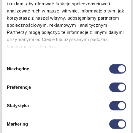
i reklam, aby oferować funkcje społecznościowe i
analizować ruch w naszej witrynie. Informacje o tym, jak
Meble medyczne
korzystasz z naszej witryny, udostępniamy partnerom
społecznościowym, reklamowym i analitycznym.
Wróć
Partnerzy mogą połączyć te informacje z innymi danymi
Kozetki
otrzymanymi od Ciebie lub uzyskanymi podczas
Pielęgnacja mebli
korzystania z ich usług.
Taborety i krzesła
Stoły
Parawany
Wybór
Fotele
Niezbędne
zgody
Zobacz wszystko
Preferencje
Spa & Wellness
Wróć
Statystyka
Fotele do masażu
Urządzenia
Zdrowie i uroda
Marketing
Zobacz wszystko