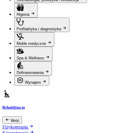
Higiena
Profilaktyka i diagnostyka
Meble medyczne
Spa & Wellness
Dofinansowania
Wynajem
Rehabilitacja
Wróć
Fizykoterapia
Kinezyterapia