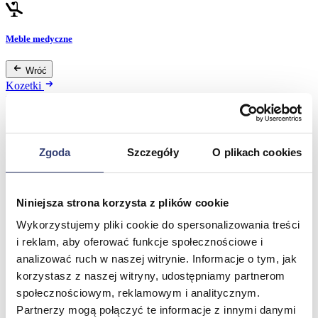
Meble medyczne
Wróć
Kozetki
Pielęgnacja mebli
Taborety i krzesła
Stoły
Parawany
Zgoda
Szczegóły
O plikach cookies
Fotele
Zobacz wszystko
Niniejsza strona korzysta z plików cookie
Spa & Wellness
Wykorzystujemy pliki cookie do spersonalizowania treści
i reklam, aby oferować funkcje społecznościowe i
Wróć
analizować ruch w naszej witrynie. Informacje o tym, jak
Fotele do masażu
korzystasz z naszej witryny, udostępniamy partnerom
Urządzenia
Zdrowie i uroda
społecznościowym, reklamowym i analitycznym.
Zobacz wszystko
Partnerzy mogą połączyć te informacje z innymi danymi