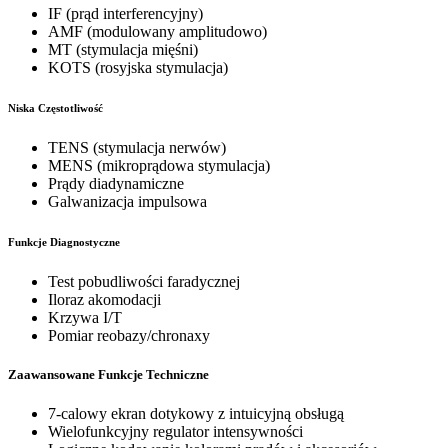
IF (prąd interferencyjny)
AMF (modulowany amplitudowo)
MT (stymulacja mięśni)
KOTS (rosyjska stymulacja)
Niska Częstotliwość
TENS (stymulacja nerwów)
MENS (mikroprądowa stymulacja)
Prądy diadynamiczne
Galwanizacja impulsowa
Funkcje Diagnostyczne
Test pobudliwości faradycznej
Iloraz akomodacji
Krzywa I/T
Pomiar reobazy/chronaxy
Zaawansowane Funkcje Techniczne
7-calowy ekran dotykowy z intuicyjną obsługą
Wielofunkcyjny regulator intensywności