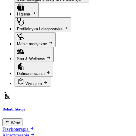
Higiena
Profilaktyka i diagnostyka
Meble medyczne
Spa & Wellness
Dofinansowania
Wynajem
Rehabilitacja
Wróć
Fizykoterapia
Kinezyterapia