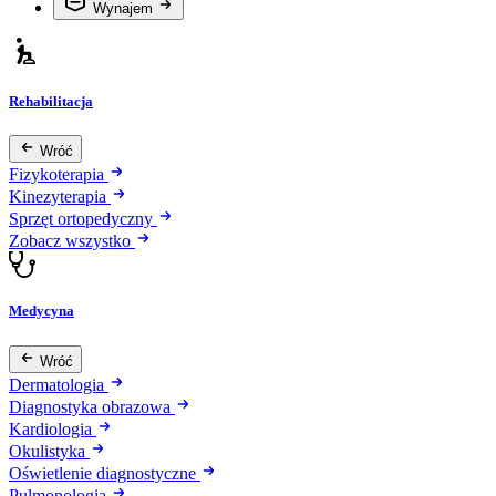
Wynajem
Rehabilitacja
Wróć
Fizykoterapia
Kinezyterapia
Sprzęt ortopedyczny
Zobacz wszystko
Medycyna
Wróć
Dermatologia
Diagnostyka obrazowa
Kardiologia
Okulistyka
Oświetlenie diagnostyczne
Pulmonologia