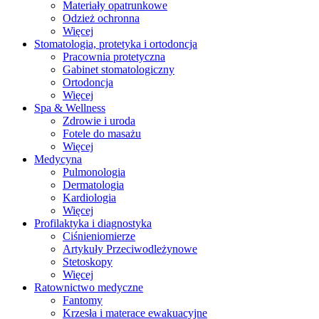
Materiały opatrunkowe
Odzież ochronna
Więcej
Stomatologia, protetyka i ortodoncja
Pracownia protetyczna
Gabinet stomatologiczny
Ortodoncja
Więcej
Spa & Wellness
Zdrowie i uroda
Fotele do masażu
Więcej
Medycyna
Pulmonologia
Dermatologia
Kardiologia
Więcej
Profilaktyka i diagnostyka
Ciśnieniomierze
Artykuły Przeciwodleżynowe
Stetoskopy
Więcej
Ratownictwo medyczne
Fantomy
Krzesła i materace ewakuacyjne