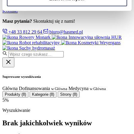
Partnerzy
Serwis
Kontakt
Masz pytania?
Skontaktuj się z nami!
+48 33 812 29 64
biuro@hasmed.pl
Rowery Monark
Innowacyjna siłownia HUR
Robot rehabilitacyjny
Kosmetyki Weyergans
Suchy hydromasaż
Sugerowane wyszukiwania
Główna
Dofinansowania
Medycyna
w Główna
w Główna
Produkty
(8)
Kategorie
(8)
Strony
(8)
5%
Wyszukiwanie
Brak jakichkolwiek wyników