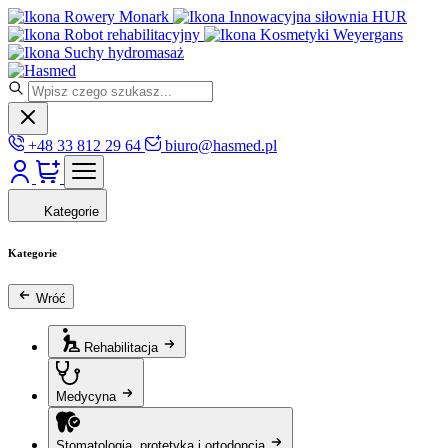
Rowery Monark
Innowacyjna siłownia HUR
Robot rehabilitacyjny
Kosmetyki Weyergans
Suchy hydromasaż
+48 33 812 29 64
biuro@hasmed.pl
Kategorie
Kategorie
Wróć
Rehabilitacja
Medycyna
Stomatologia, protetyka i ortodoncja