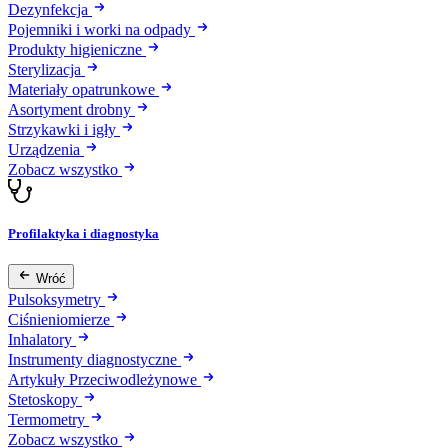
Dezynfekcja
Pojemniki i worki na odpady
Produkty higieniczne
Sterylizacja
Materiały opatrunkowe
Asortyment drobny
Strzykawki i igły
Urządzenia
Zobacz wszystko
Profilaktyka i diagnostyka
Wróć
Pulsoksymetry
Ciśnieniomierze
Inhalatory
Instrumenty diagnostyczne
Artykuły Przeciwodleżynowe
Stetoskopy
Termometry
Zobacz wszystko