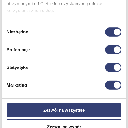
otrzymanymi od Ciebie lub uzyskanymi podczas
korzystania z ich usług.
Dofinansowania
Wybór
Wróć
Niezbędne
Dofinansowania
zgody
Zobacz wszystko
Preferencje
Wynajem
Statystyka
Wróć
Zobacz wszystko
Aquatizer Testowy
Marketing
Robot rehabilitacyjny ROBERT®
Robotyka w rehabilitacji
Dla rehabilitacji
Dla stomatologów
Dofinansowania
Zezwól na wszystkie
Filmy
Poznaj Hasmed
Nasze marki
Zezwól na wybór