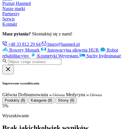
Poznaj Hasmed
Nasze marki
Partnerzy
Serwis
Kontakt
Masz pytania?
Skontaktuj się z nami!
+48 33 812 29 64
biuro@hasmed.pl
Rowery Monark
Innowacyjna siłownia HUR
Robot
rehabilitacyjny
Kosmetyki Weyergans
Suchy hydromasaż
Sugerowane wyszukiwania
Główna
Dofinansowania
Medycyna
w Główna
w Główna
Produkty
(8)
Kategorie
(8)
Strony
(8)
5%
Wyszukiwanie
Brak jakichkolwiek wyników