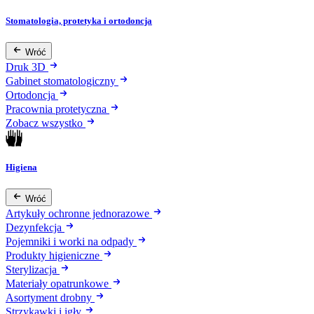
Stomatologia, protetyka i ortodoncja
Wróć
Druk 3D
Gabinet stomatologiczny
Ortodoncja
Pracownia protetyczna
Zobacz wszystko
Higiena
Wróć
Artykuły ochronne jednorazowe
Dezynfekcja
Pojemniki i worki na odpady
Produkty higieniczne
Sterylizacja
Materiały opatrunkowe
Asortyment drobny
Strzykawki i igły