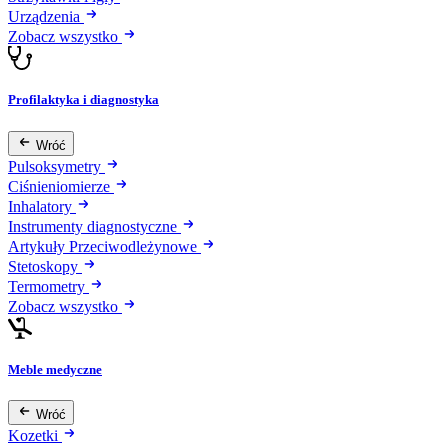
Urządzenia
Zobacz wszystko
Profilaktyka i diagnostyka
Wróć
Pulsoksymetry
Ciśnieniomierze
Inhalatory
Instrumenty diagnostyczne
Artykuły Przeciwodleżynowe
Stetoskopy
Termometry
Zobacz wszystko
Meble medyczne
Wróć
Kozetki