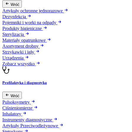
Wróć
Artykuły ochronne jednorazowe
Dezynfekcja
Pojemniki i worki na odpady
Produkty higieniczne
Sterylizacja
Materiały opatrunkowe
Asortyment drobny
Strzykawki i igły
Urządzenia
Zobacz wszystko
Profilaktyka i diagnostyka
Wróć
Pulsoksymetry
Ciśnieniomierze
Inhalatory
Instrumenty diagnostyczne
Artykuły Przeciwodleżynowe
Stetoskopy