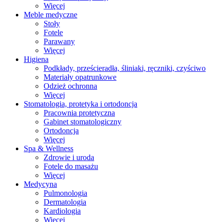
Więcej
Meble medyczne
Stoły
Fotele
Parawany
Więcej
Higiena
Podkłady, prześcieradła, śliniaki, ręczniki, czyściwo
Materiały opatrunkowe
Odzież ochronna
Więcej
Stomatologia, protetyka i ortodoncja
Pracownia protetyczna
Gabinet stomatologiczny
Ortodoncja
Więcej
Spa & Wellness
Zdrowie i uroda
Fotele do masażu
Więcej
Medycyna
Pulmonologia
Dermatologia
Kardiologia
Więcej