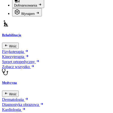
Dofinansowania
Wynajem
Rehabilitacja
Wróć
Fizykoterapia
Kinezyterapia
Sprzęt ortopedyczny
Zobacz wszystko
Medycyna
Wróć
Dermatologia
Diagnostyka obrazowa
Kardiologia