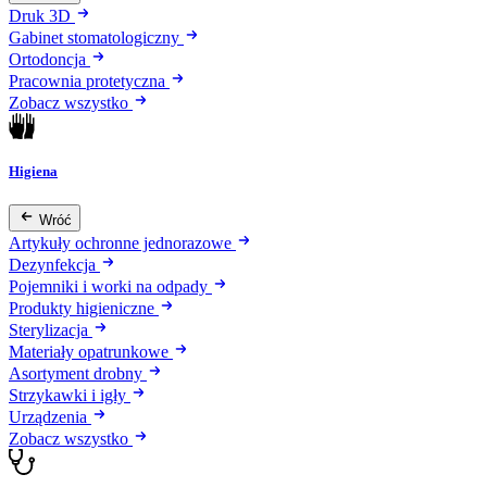
Druk 3D
Gabinet stomatologiczny
Ortodoncja
Pracownia protetyczna
Zobacz wszystko
Higiena
Wróć
Artykuły ochronne jednorazowe
Dezynfekcja
Pojemniki i worki na odpady
Produkty higieniczne
Sterylizacja
Materiały opatrunkowe
Asortyment drobny
Strzykawki i igły
Urządzenia
Zobacz wszystko