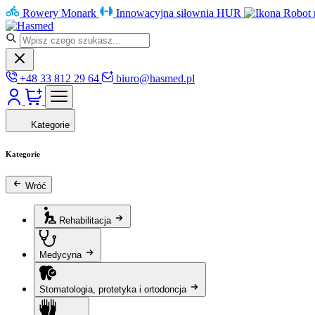
Rowery Monark
Innowacyjna siłownia HUR
Robot 
+48 33 812 29 64
biuro@hasmed.pl
Kategorie
Kategorie
Wróć
Rehabilitacja
Medycyna
Stomatologia, protetyka i ortodoncja