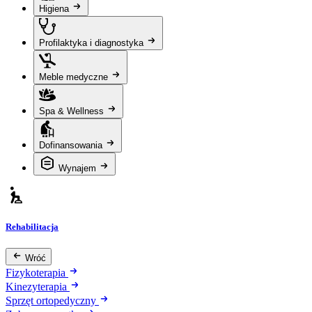
Higiena
Profilaktyka i diagnostyka
Meble medyczne
Spa & Wellness
Dofinansowania
Wynajem
Rehabilitacja
Wróć
Fizykoterapia
Kinezyterapia
Sprzęt ortopedyczny