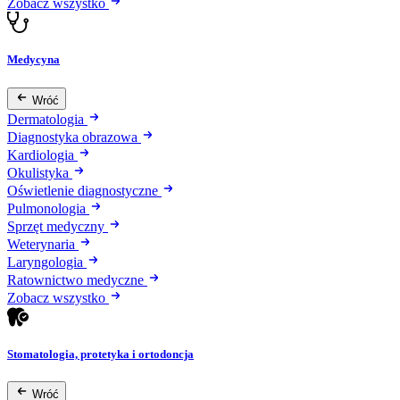
Zobacz wszystko
Medycyna
Wróć
Dermatologia
Diagnostyka obrazowa
Kardiologia
Okulistyka
Oświetlenie diagnostyczne
Pulmonologia
Sprzęt medyczny
Weterynaria
Laryngologia
Ratownictwo medyczne
Zobacz wszystko
Stomatologia, protetyka i ortodoncja
Wróć