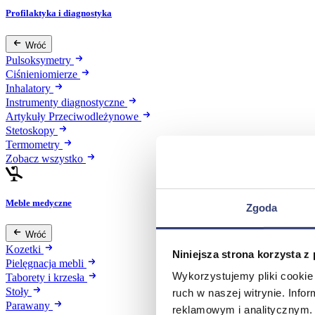
Profilaktyka i diagnostyka
Wróć
Pulsoksymetry
Ciśnieniomierze
Inhalatory
Instrumenty diagnostyczne
Artykuły Przeciwodleżynowe
Stetoskopy
Termometry
Zobacz wszystko
Meble medyczne
Zgoda
Wróć
Kozetki
Niniejsza strona korzysta z
Pielęgnacja mebli
Wykorzystujemy pliki cookie 
Taborety i krzesła
Stoły
ruch w naszej witrynie. Inf
Parawany
reklamowym i analitycznym. 