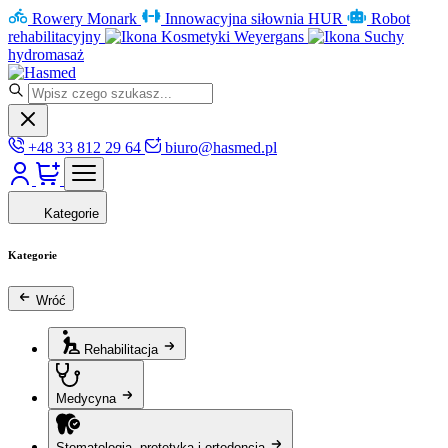
Rowery Monark
Innowacyjna siłownia HUR
Robot
rehabilitacyjny
Kosmetyki Weyergans
Suchy
hydromasaż
+48 33 812 29 64
biuro@hasmed.pl
Kategorie
Kategorie
Wróć
Rehabilitacja
Medycyna
Stomatologia, protetyka i ortodoncja