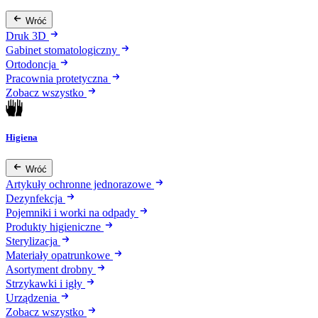
Wróć
Druk 3D
Gabinet stomatologiczny
Ortodoncja
Pracownia protetyczna
Zobacz wszystko
Higiena
Wróć
Artykuły ochronne jednorazowe
Dezynfekcja
Pojemniki i worki na odpady
Produkty higieniczne
Sterylizacja
Materiały opatrunkowe
Asortyment drobny
Strzykawki i igły
Urządzenia
Zobacz wszystko