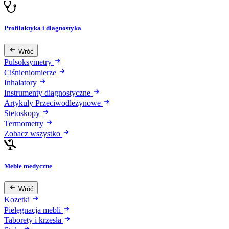
Profilaktyka i diagnostyka
Wróć
Pulsoksymetry
Ciśnieniomierze
Inhalatory
Instrumenty diagnostyczne
Artykuły Przeciwodleżynowe
Stetoskopy
Termometry
Zobacz wszystko
Meble medyczne
Wróć
Kozetki
Pielęgnacja mebli
Taborety i krzesła