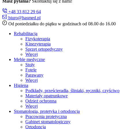
Masz pytania?
Skontaktuj się z nami!
+48 33 812 29 64
biuro@hasmed.pl
Od poniedziałku do piątku w godzinach od 08.00 do 16.00
Rehabilitacja
Fizykoterapia
Kinezyterapia
Sprzęt ortopedyczny
Więcej
Meble medyczne
Stoły
Fotele
Parawany
Więcej
Higiena
Podkłady, prześcieradła, śliniaki, ręczniki, czyściwo
Materiały opatrunkowe
Odzież ochronna
Więcej
Stomatologia, protetyka i ortodoncja
Pracownia protetyczna
Gabinet stomatologiczny
Ortodoncja