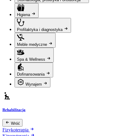
Higiena
Profilaktyka i diagnostyka
Meble medyczne
Spa & Wellness
Dofinansowania
Wynajem
Rehabilitacja
Wróć
Fizykoterapia
Kinezyterapia