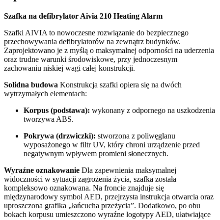
Szafka na defibrylator Aivia 210 Heating Alarm
Szafki AIVIA to nowoczesne rozwiązanie do bezpiecznego
przechowywania defibrylatorów na zewnątrz budynków.
Zaprojektowano je z myślą o maksymalnej odporności na uderzenia
oraz trudne warunki środowiskowe, przy jednoczesnym
zachowaniu niskiej wagi całej konstrukcji.
Solidna budowa
Konstrukcja szafki opiera się na dwóch
wytrzymałych elementach:
Korpus (podstawa):
wykonany z odpornego na uszkodzenia
tworzywa ABS.
Pokrywa (drzwiczki):
stworzona z poliwęglanu
wyposażonego w filtr UV, który chroni urządzenie przed
negatywnym wpływem promieni słonecznych.
Wyraźne oznakowanie
Dla zapewnienia maksymalnej
widoczności w sytuacji zagrożenia życia, szafka została
kompleksowo oznakowana. Na froncie znajduje się
międzynarodowy symbol AED, przejrzysta instrukcja otwarcia oraz
uproszczona grafika „łańcucha przeżycia”. Dodatkowo, po obu
bokach korpusu umieszczono wyraźne logotypy AED, ułatwiające