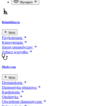
Wynajem
Rehabilitacja
Wróć
Fizykoterapia
Kinezyterapia
Sprzęt ortopedyczny
Zobacz wszystko
Medycyna
Wróć
Dermatologia
Diagnostyka obrazowa
Kardiologia
Okulistyka
Oświetlenie diagnostyczne