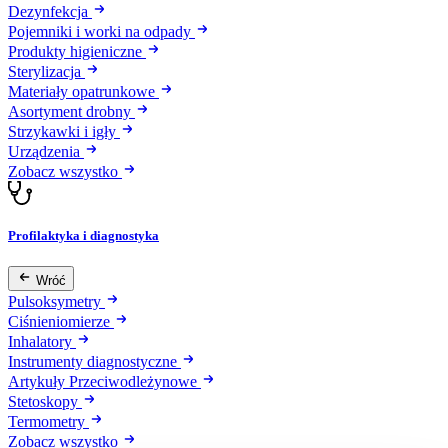
Dezynfekcja
Pojemniki i worki na odpady
Produkty higieniczne
Sterylizacja
Materiały opatrunkowe
Asortyment drobny
Strzykawki i igły
Urządzenia
Zobacz wszystko
Profilaktyka i diagnostyka
Wróć
Pulsoksymetry
Ciśnieniomierze
Inhalatory
Instrumenty diagnostyczne
Artykuły Przeciwodleżynowe
Stetoskopy
Termometry
Zobacz wszystko