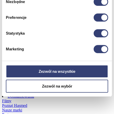
Niezbędne
zgody
Dofinansowania
Preferencje
Wróć
Dofinansowania
Statystyka
Zobacz wszystko
Marketing
Wynajem
Wróć
Zobacz wszystko
Zezwól na wszystkie
Aquatizer Testowy
Robot rehabilitacyjny ROBERT®
Robotyka w rehabilitacji
Zezwól na wybór
Dla rehabilitacji
Dla stomatologów
Dofinansowania
Filmy
Poznaj Hasmed
Nasze marki