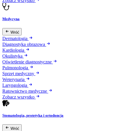
Zobacz wszystko
Medycyna
Wróć
Dermatologia
Diagnostyka obrazowa
Kardiologia
Okulistyka
Oświetlenie diagnostyczne
Pulmonologia
Sprzęt medyczny
Weterynaria
Laryngologia
Ratownictwo medyczne
Zobacz wszystko
Stomatologia, protetyka i ortodoncja
Wróć