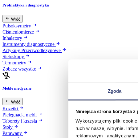
Profilaktyka i diagnostyka
Wróć
Pulsoksymetry
Ciśnieniomierze
Inhalatory
Instrumenty diagnostyczne
Artykuły Przeciwodleżynowe
Stetoskopy
Termometry
Zobacz wszystko
Meble medyczne
Zgoda
Wróć
Kozetki
Niniejsza strona korzysta z
Pielęgnacja mebli
Wykorzystujemy pliki cookie 
Taborety i krzesła
Stoły
ruch w naszej witrynie. Inf
Parawany
reklamowym i analitycznym. 