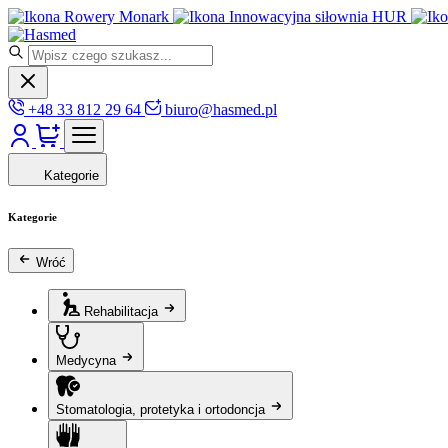
Rowery Monark
Innowacyjna siłownia HUR
+48 33 812 29 64
biuro@hasmed.pl
Kategorie
Kategorie
Wróć
Rehabilitacja
Medycyna
Stomatologia, protetyka i ortodoncja