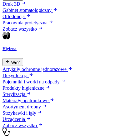
Druk 3D
Gabinet stomatologiczny
Ortodoncja
Pracownia protetyczna
Zobacz wszystko
Higiena
Wróć
Artykuły ochronne jednorazowe
Dezynfekcja
Pojemniki i worki na odpady
Produkty higieniczne
Sterylizacja
Materiały opatrunkowe
Asortyment drobny
Strzykawki i igły
Urządzenia
Zobacz wszystko