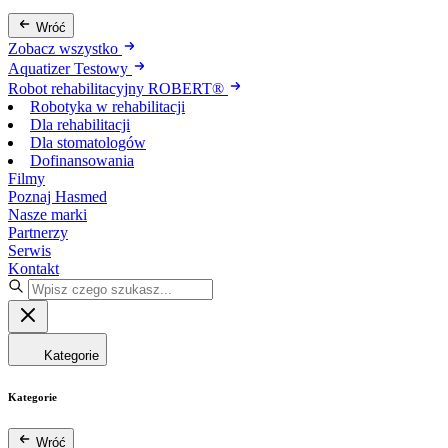
Wróć
Zobacz wszystko
Aquatizer Testowy
Robot rehabilitacyjny ROBERT®
Robotyka w rehabilitacji
Dla rehabilitacji
Dla stomatologów
Dofinansowania
Filmy
Poznaj Hasmed
Nasze marki
Partnerzy
Serwis
Kontakt
Kategorie
Kategorie
Wróć