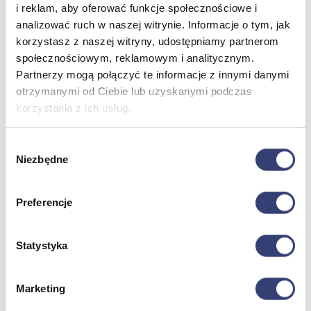
i reklam, aby oferować funkcje społecznościowe i
Sprzęt medyczny
analizować ruch w naszej witrynie. Informacje o tym, jak
Weterynaria
korzystasz z naszej witryny, udostępniamy partnerom
Laryngologia
Ratownictwo medyczne
społecznościowym, reklamowym i analitycznym.
Zobacz wszystko
Partnerzy mogą połączyć te informacje z innymi danymi
otrzymanymi od Ciebie lub uzyskanymi podczas
korzystania z ich usług.
Stomatologia, protetyka i ortodoncja
Wróć
Wybór
Druk 3D
Niezbędne
zgody
Gabinet stomatologiczny
Ortodoncja
Pracownia protetyczna
Preferencje
Zobacz wszystko
Statystyka
Higiena
Marketing
Wróć
Artykuły ochronne jednorazowe