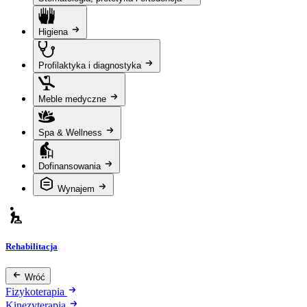
Higiena
Profilaktyka i diagnostyka
Meble medyczne
Spa & Wellness
Dofinansowania
Wynajem
Rehabilitacja
Wróć
Fizykoterapia
Kinezyterapia