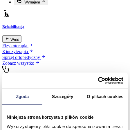
Wynajem
Rehabilitacja
Wróć
Fizykoterapia
Kinezyterapia
Sprzęt ortopedyczny
Zobacz wszystko
Medycyna
Wróć
Zgoda
Szczegóły
O plikach cookies
Dermatologia
Diagnostyka obrazowa
Kardiologia
Niniejsza strona korzysta z plików cookie
Okulistyka
Oświetlenie diagnostyczne
Wykorzystujemy pliki cookie do spersonalizowania treści
Pulmonologia