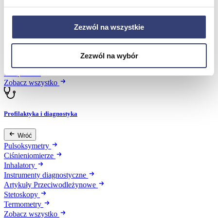
Dezynfekcja
Pojemniki i worki na odpady
Produkty higieniczne
Zezwól na wszystkie
Sterylizacja
Materiały opatrunkowe
Asortyment drobny
Zezwól na wybór
Strzykawki i igły
Urządzenia
Zobacz wszystko
Profilaktyka i diagnostyka
Wróć
Pulsoksymetry
Ciśnieniomierze
Inhalatory
Instrumenty diagnostyczne
Artykuły Przeciwodleżynowe
Stetoskopy
Termometry
Zobacz wszystko