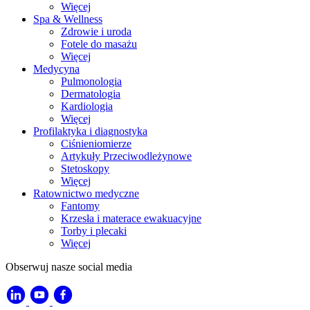
Więcej
Spa & Wellness
Zdrowie i uroda
Fotele do masażu
Więcej
Medycyna
Pulmonologia
Dermatologia
Kardiologia
Więcej
Profilaktyka i diagnostyka
Ciśnieniomierze
Artykuły Przeciwodleżynowe
Stetoskopy
Więcej
Ratownictwo medyczne
Fantomy
Krzesła i materace ewakuacyjne
Torby i plecaki
Więcej
Obserwuj nasze social media