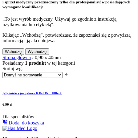
i sprzęt medyczny przeznaczony tylko dla profesjonalistów posiadających
wymagane kwalifikacje.
„To jest wyrób medyczny. Używaj go zgodnie z instrukcją
użytkowania lub etykietą".
Klikając „Wchodzę", potwierdzasz, że zapoznałeś się z powyższą
informacją i ją akceptujesz.
Wchodzę
Wychodzę
Strona główna
›
0,90 x 40mm
Posiadamy
1 produkt
w tej kategorii
Sortuj wg.
Igły iniekcyjne jałowe KD-FINE 100szt.
6,90
zł
Dla specjalistów
Dodaj do koszyka