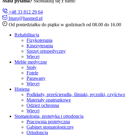
Masz pytania?
Skontaktuj się z nami!
+48 33 812 29 64
biuro@hasmed.pl
Od poniedziałku do piątku w godzinach od 08.00 do 16.00
Rehabilitacja
Fizykoterapia
Kinezyterapia
Sprzęt ortopedyczny
Więcej
Meble medyczne
Stoły
Fotele
Parawany
Więcej
Higiena
Podkłady, prześcieradła, śliniaki, ręczniki, czyściwo
Materiały opatrunkowe
Odzież ochronna
Więcej
Stomatologia, protetyka i ortodoncja
Pracownia protetyczna
Gabinet stomatologiczny
Ortodoncja