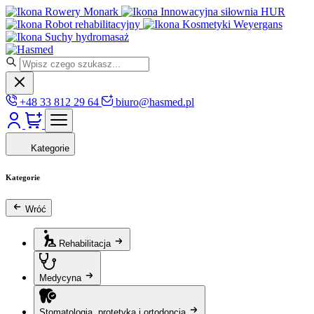
Rowery Monark
Innowacyjna siłownia HUR
Robot rehabilitacyjny
Kosmetyki Weyergans
Suchy hydromasaż
+48 33 812 29 64
biuro@hasmed.pl
Kategorie
Kategorie
Wróć
Rehabilitacja
Medycyna
Stomatologia, protetyka i ortodoncja