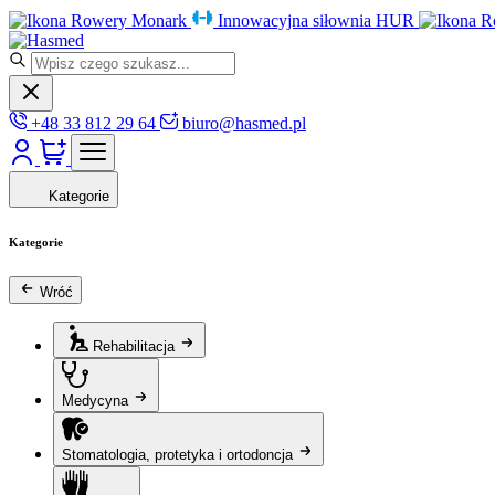
Rowery Monark
Innowacyjna siłownia HUR
R
+48 33 812 29 64
biuro@hasmed.pl
Kategorie
Kategorie
Wróć
Rehabilitacja
Medycyna
Stomatologia, protetyka i ortodoncja