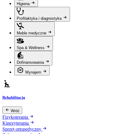
Higiena
Profilaktyka i diagnostyka
Meble medyczne
Spa & Wellness
Dofinansowania
Wynajem
Rehabilitacja
Wróć
Fizykoterapia
Kinezyterapia
Sprzęt ortopedyczny