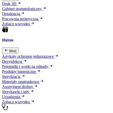
Druk 3D
Gabinet stomatologiczny
Ortodoncja
Pracownia protetyczna
Zobacz wszystko
Higiena
Wróć
Artykuły ochronne jednorazowe
Dezynfekcja
Pojemniki i worki na odpady
Produkty higieniczne
Sterylizacja
Materiały opatrunkowe
Asortyment drobny
Strzykawki i igły
Urządzenia
Zobacz wszystko