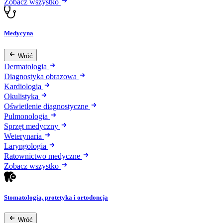
Zobacz wszystko
Medycyna
Wróć
Dermatologia
Diagnostyka obrazowa
Kardiologia
Okulistyka
Oświetlenie diagnostyczne
Pulmonologia
Sprzęt medyczny
Weterynaria
Laryngologia
Ratownictwo medyczne
Zobacz wszystko
Stomatologia, protetyka i ortodoncja
Wróć