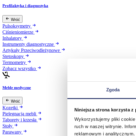
Profilaktyka i diagnostyka
Wróć
Pulsoksymetry
Ciśnieniomierze
Inhalatory
Instrumenty diagnostyczne
Artykuły Przeciwodleżynowe
Stetoskopy
Termometry
Zobacz wszystko
Meble medyczne
Zgoda
Wróć
Kozetki
Niniejsza strona korzysta z
Pielęgnacja mebli
Wykorzystujemy pliki cookie 
Taborety i krzesła
Stoły
ruch w naszej witrynie. Inf
Parawany
reklamowym i analitycznym. 