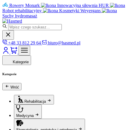
Rowery Monark
Innowacyjna siłownia HUR
Robot rehabilitacyjny
Kosmetyki Weyergans
Suchy hydromasaż
+48 33 812 29 64
biuro@hasmed.pl
Kategorie
Kategorie
Wróć
Rehabilitacja
Medycyna
Stomatologia, protetyka i ortodoncja