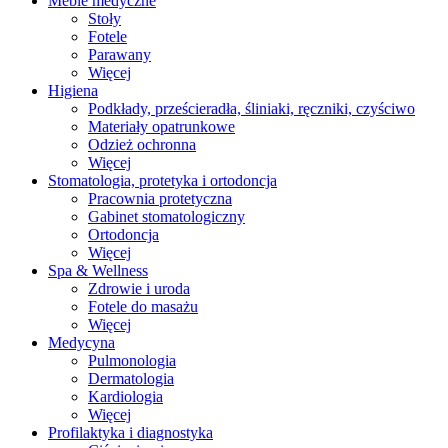
Meble medyczne
Stoły
Fotele
Parawany
Więcej
Higiena
Podkłady, prześcieradła, śliniaki, ręczniki, czyściwo
Materiały opatrunkowe
Odzież ochronna
Więcej
Stomatologia, protetyka i ortodoncja
Pracownia protetyczna
Gabinet stomatologiczny
Ortodoncja
Więcej
Spa & Wellness
Zdrowie i uroda
Fotele do masażu
Więcej
Medycyna
Pulmonologia
Dermatologia
Kardiologia
Więcej
Profilaktyka i diagnostyka