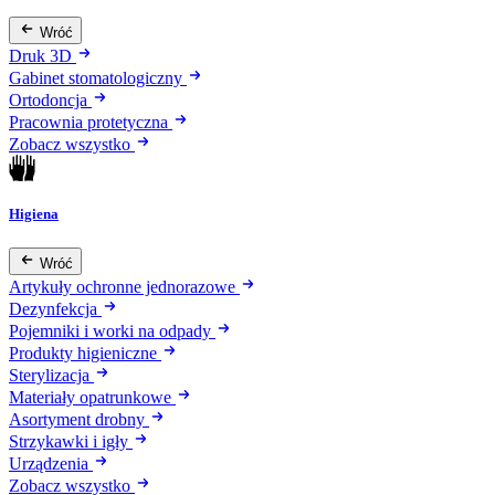
Wróć
Druk 3D
Gabinet stomatologiczny
Ortodoncja
Pracownia protetyczna
Zobacz wszystko
Higiena
Wróć
Artykuły ochronne jednorazowe
Dezynfekcja
Pojemniki i worki na odpady
Produkty higieniczne
Sterylizacja
Materiały opatrunkowe
Asortyment drobny
Strzykawki i igły
Urządzenia
Zobacz wszystko