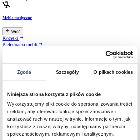
Meble medyczne
Wróć
Kozetki
Pielęgnacja mebli
Taborety i krzesła
Stoły
Parawany
Fotele
Zgoda
Szczegóły
O plikach cookies
Zobacz wszystko
Niniejsza strona korzysta z plików cookie
Spa & Wellness
Wykorzystujemy pliki cookie do spersonalizowania treści
Wróć
i reklam, aby oferować funkcje społecznościowe i
Fotele do masażu
analizować ruch w naszej witrynie. Informacje o tym, jak
Urządzenia
korzystasz z naszej witryny, udostępniamy partnerom
Zdrowie i uroda
społecznościowym, reklamowym i analitycznym.
Zobacz wszystko