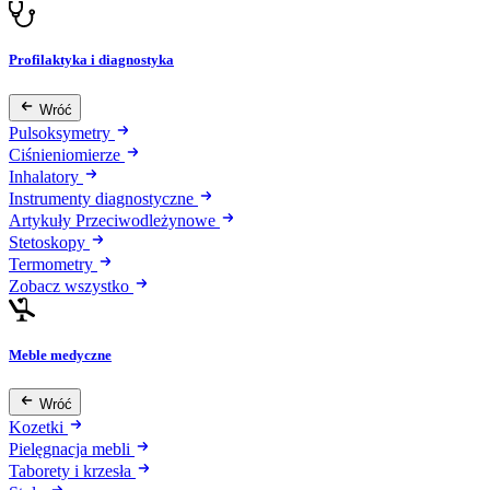
Profilaktyka i diagnostyka
Wróć
Pulsoksymetry
Ciśnieniomierze
Inhalatory
Instrumenty diagnostyczne
Artykuły Przeciwodleżynowe
Stetoskopy
Termometry
Zobacz wszystko
Meble medyczne
Wróć
Kozetki
Pielęgnacja mebli
Taborety i krzesła