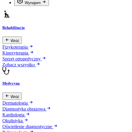
Wynajem
Rehabilitacja
Wróć
Fizykoterapia
Kinezyterapia
Sprzęt ortopedyczny
Zobacz wszystko
Medycyna
Wróć
Dermatologia
Diagnostyka obrazowa
Kardiologia
Okulistyka
Oświetlenie diagnostyczne