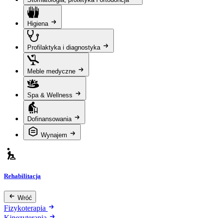
Higiena
Profilaktyka i diagnostyka
Meble medyczne
Spa & Wellness
Dofinansowania
Wynajem
Rehabilitacja
Wróć
Fizykoterapia
Kinezyterapia