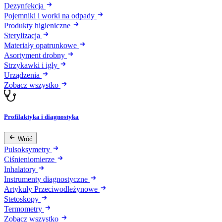
Dezynfekcja
Pojemniki i worki na odpady
Produkty higieniczne
Sterylizacja
Materiały opatrunkowe
Asortyment drobny
Strzykawki i igły
Urządzenia
Zobacz wszystko
Profilaktyka i diagnostyka
Wróć
Pulsoksymetry
Ciśnieniomierze
Inhalatory
Instrumenty diagnostyczne
Artykuły Przeciwodleżynowe
Stetoskopy
Termometry
Zobacz wszystko