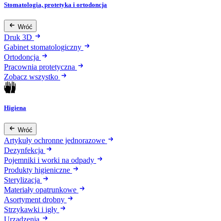
Stomatologia, protetyka i ortodoncja
Wróć
Druk 3D
Gabinet stomatologiczny
Ortodoncja
Pracownia protetyczna
Zobacz wszystko
Higiena
Wróć
Artykuły ochronne jednorazowe
Dezynfekcja
Pojemniki i worki na odpady
Produkty higieniczne
Sterylizacja
Materiały opatrunkowe
Asortyment drobny
Strzykawki i igły
Urządzenia