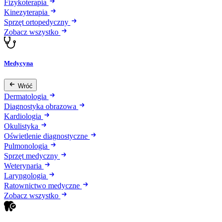
Fizykoterapia
Kinezyterapia
Sprzęt ortopedyczny
Zobacz wszystko
Medycyna
Wróć
Dermatologia
Diagnostyka obrazowa
Kardiologia
Okulistyka
Oświetlenie diagnostyczne
Pulmonologia
Sprzęt medyczny
Weterynaria
Laryngologia
Ratownictwo medyczne
Zobacz wszystko