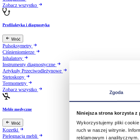
Zobacz wszystko
Profilaktyka i diagnostyka
Wróć
Pulsoksymetry
Ciśnieniomierze
Inhalatory
Instrumenty diagnostyczne
Artykuły Przeciwodleżynowe
Stetoskopy
Termometry
Zobacz wszystko
Zgoda
Meble medyczne
Niniejsza strona korzysta z
Wykorzystujemy pliki cookie 
Wróć
Kozetki
ruch w naszej witrynie. Inf
Pielęgnacja mebli
reklamowym i analitycznym. 