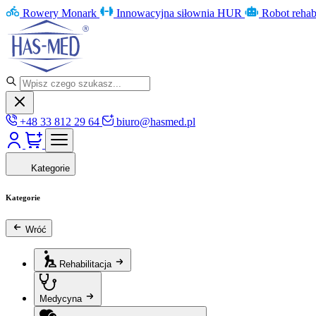
Rowery Monark
Innowacyjna siłownia HUR
Robot rehab
+48 33 812 29 64
biuro@hasmed.pl
Kategorie
Kategorie
Wróć
Rehabilitacja
Medycyna