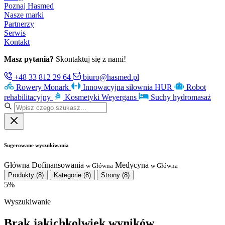
Poznaj Hasmed
Nasze marki
Partnerzy
Serwis
Kontakt
Masz pytania?
Skontaktuj się z nami!
+48 33 812 29 64
biuro@hasmed.pl
Rowery Monark
Innowacyjna siłownia HUR
Robot
rehabilitacyjny
Kosmetyki Weyergans
Suchy hydromasaż
Sugerowane wyszukiwania
Główna
Dofinansowania
Medycyna
w Główna
w Główna
Produkty
(8)
Kategorie
(8)
Strony
(8)
5%
Wyszukiwanie
Brak jakichkolwiek wyników