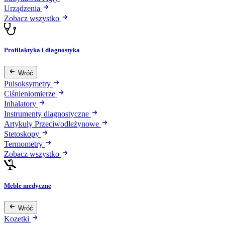
Urządzenia
Zobacz wszystko
Profilaktyka i diagnostyka
Wróć
Pulsoksymetry
Ciśnieniomierze
Inhalatory
Instrumenty diagnostyczne
Artykuły Przeciwodleżynowe
Stetoskopy
Termometry
Zobacz wszystko
Meble medyczne
Wróć
Kozetki