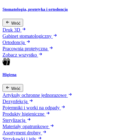
Stomatologia, protetyka i ortodoncja
Wróć
Druk 3D
Gabinet stomatologiczny
Ortodoncja
Pracownia protetyczna
Zobacz wszystko
Higiena
Wróć
Artykuły ochronne jednorazowe
Dezynfekcja
Pojemniki i worki na odpady
Produkty higieniczne
Sterylizacja
Materiały opatrunkowe
Asortyment drobny
Strzykawki i igły