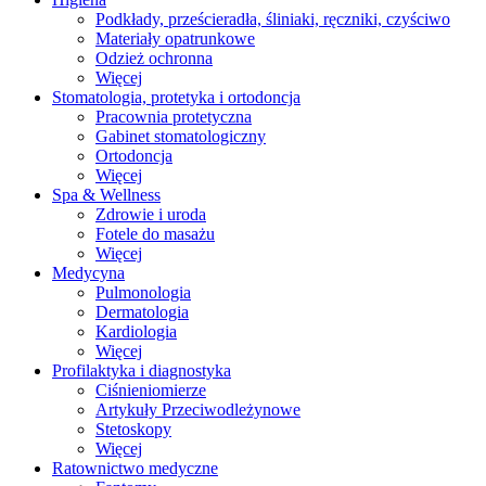
Podkłady, prześcieradła, śliniaki, ręczniki, czyściwo
Materiały opatrunkowe
Odzież ochronna
Więcej
Stomatologia, protetyka i ortodoncja
Pracownia protetyczna
Gabinet stomatologiczny
Ortodoncja
Więcej
Spa & Wellness
Zdrowie i uroda
Fotele do masażu
Więcej
Medycyna
Pulmonologia
Dermatologia
Kardiologia
Więcej
Profilaktyka i diagnostyka
Ciśnieniomierze
Artykuły Przeciwodleżynowe
Stetoskopy
Więcej
Ratownictwo medyczne