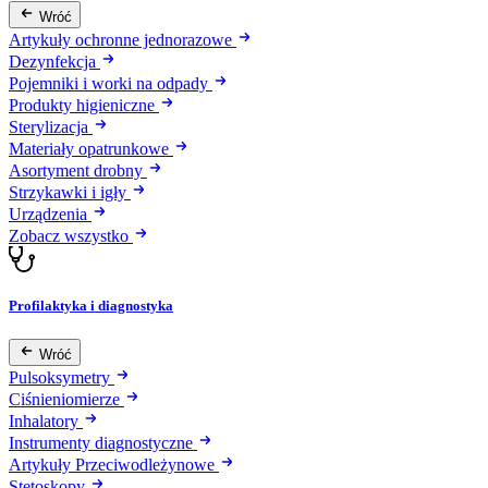
Wróć
Artykuły ochronne jednorazowe
Dezynfekcja
Pojemniki i worki na odpady
Produkty higieniczne
Sterylizacja
Materiały opatrunkowe
Asortyment drobny
Strzykawki i igły
Urządzenia
Zobacz wszystko
Profilaktyka i diagnostyka
Wróć
Pulsoksymetry
Ciśnieniomierze
Inhalatory
Instrumenty diagnostyczne
Artykuły Przeciwodleżynowe
Stetoskopy