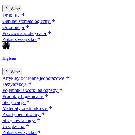
Wróć
Druk 3D
Gabinet stomatologiczny
Ortodoncja
Pracownia protetyczna
Zobacz wszystko
Higiena
Wróć
Artykuły ochronne jednorazowe
Dezynfekcja
Pojemniki i worki na odpady
Produkty higieniczne
Sterylizacja
Materiały opatrunkowe
Asortyment drobny
Strzykawki i igły
Urządzenia
Zobacz wszystko