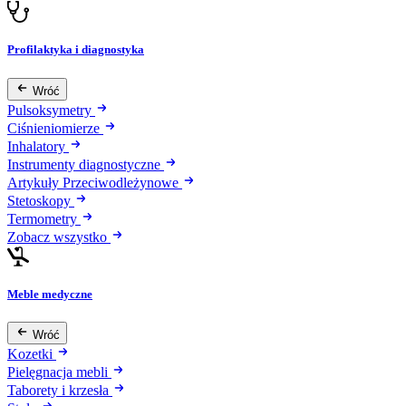
Profilaktyka i diagnostyka
Wróć
Pulsoksymetry
Ciśnieniomierze
Inhalatory
Instrumenty diagnostyczne
Artykuły Przeciwodleżynowe
Stetoskopy
Termometry
Zobacz wszystko
Meble medyczne
Wróć
Kozetki
Pielęgnacja mebli
Taborety i krzesła