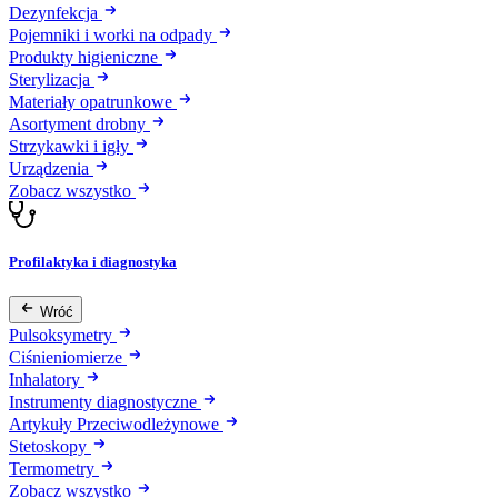
Dezynfekcja
Pojemniki i worki na odpady
Produkty higieniczne
Sterylizacja
Materiały opatrunkowe
Asortyment drobny
Strzykawki i igły
Urządzenia
Zobacz wszystko
Profilaktyka i diagnostyka
Wróć
Pulsoksymetry
Ciśnieniomierze
Inhalatory
Instrumenty diagnostyczne
Artykuły Przeciwodleżynowe
Stetoskopy
Termometry
Zobacz wszystko