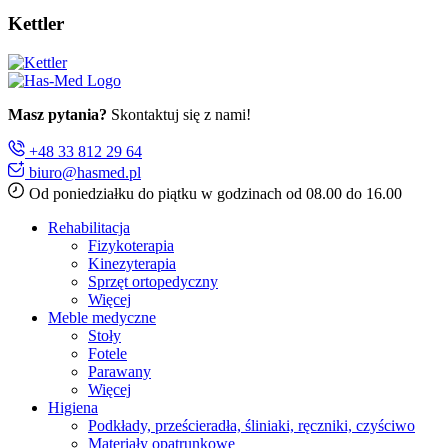
Kettler
Masz pytania?
Skontaktuj się z nami!
+48 33 812 29 64
biuro@hasmed.pl
Od poniedziałku do piątku w godzinach od 08.00 do 16.00
Rehabilitacja
Fizykoterapia
Kinezyterapia
Sprzęt ortopedyczny
Więcej
Meble medyczne
Stoły
Fotele
Parawany
Więcej
Higiena
Podkłady, prześcieradła, śliniaki, ręczniki, czyściwo
Materiały opatrunkowe