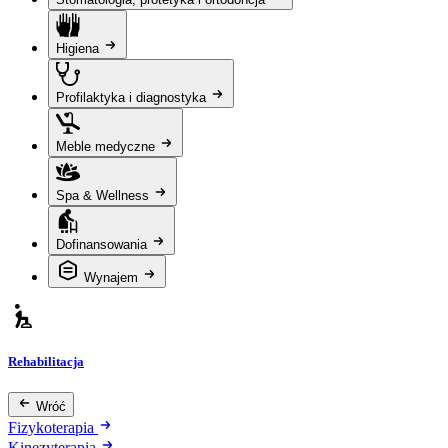
Higiena
Profilaktyka i diagnostyka
Meble medyczne
Spa & Wellness
Dofinansowania
Wynajem
Rehabilitacja
Wróć
Fizykoterapia
Kinezyterapia