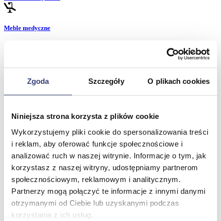
Meble medyczne
Wróć
Kozetki
Pielęgnacja mebli
Taborety i krzesła
Zgoda
Szczegóły
O plikach cookies
Stoły
Parawany
Fotele
Niniejsza strona korzysta z plików cookie
Zobacz wszystko
Wykorzystujemy pliki cookie do spersonalizowania treści
i reklam, aby oferować funkcje społecznościowe i
Spa & Wellness
analizować ruch w naszej witrynie. Informacje o tym, jak
korzystasz z naszej witryny, udostępniamy partnerom
Wróć
społecznościowym, reklamowym i analitycznym.
Fotele do masażu
Partnerzy mogą połączyć te informacje z innymi danymi
Urządzenia
otrzymanymi od Ciebie lub uzyskanymi podczas
Zdrowie i uroda
Zobacz wszystko
korzystania z ich usług.