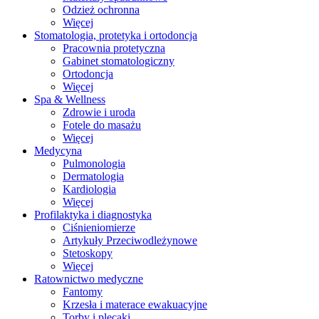
Odzież ochronna
Więcej
Stomatologia, protetyka i ortodoncja
Pracownia protetyczna
Gabinet stomatologiczny
Ortodoncja
Więcej
Spa & Wellness
Zdrowie i uroda
Fotele do masażu
Więcej
Medycyna
Pulmonologia
Dermatologia
Kardiologia
Więcej
Profilaktyka i diagnostyka
Ciśnieniomierze
Artykuły Przeciwodleżynowe
Stetoskopy
Więcej
Ratownictwo medyczne
Fantomy
Krzesła i materace ewakuacyjne
Torby i plecaki