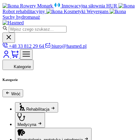
Rowery Monark
Innowacyjna siłownia HUR
Robot rehabilitacyjny
Kosmetyki Weyergans
Suchy hydromasaż
+48 33 812 29 64
biuro@hasmed.pl
Kategorie
Kategorie
Wróć
Rehabilitacja
Medycyna
Stomatologia, protetyka i ortodoncja