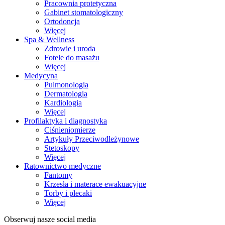
Pracownia protetyczna
Gabinet stomatologiczny
Ortodoncja
Więcej
Spa & Wellness
Zdrowie i uroda
Fotele do masażu
Więcej
Medycyna
Pulmonologia
Dermatologia
Kardiologia
Więcej
Profilaktyka i diagnostyka
Ciśnieniomierze
Artykuły Przeciwodleżynowe
Stetoskopy
Więcej
Ratownictwo medyczne
Fantomy
Krzesła i materace ewakuacyjne
Torby i plecaki
Więcej
Obserwuj nasze social media