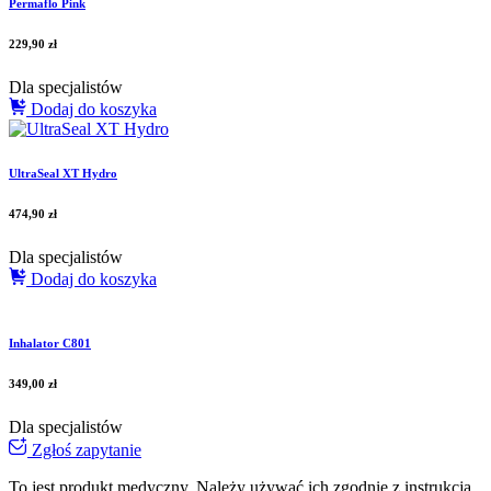
Permaflo Pink
229,90
zł
Dla specjalistów
Dodaj do koszyka
UltraSeal XT Hydro
474,90
zł
Dla specjalistów
Dodaj do koszyka
Inhalator C801
349,00
zł
Dla specjalistów
Zgłoś zapytanie
To jest produkt medyczny.
Należy używać ich zgodnie z instrukcją