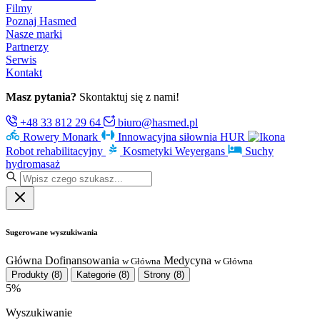
Filmy
Poznaj Hasmed
Nasze marki
Partnerzy
Serwis
Kontakt
Masz pytania?
Skontaktuj się z nami!
+48 33 812 29 64
biuro@hasmed.pl
Rowery Monark
Innowacyjna siłownia HUR
Robot rehabilitacyjny
Kosmetyki Weyergans
Suchy
hydromasaż
Sugerowane wyszukiwania
Główna
Dofinansowania
Medycyna
w Główna
w Główna
Produkty
(8)
Kategorie
(8)
Strony
(8)
5%
Wyszukiwanie