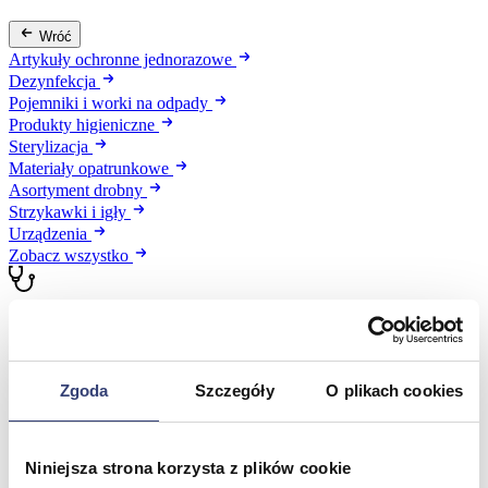
Wróć
Artykuły ochronne jednorazowe
Dezynfekcja
Pojemniki i worki na odpady
Produkty higieniczne
Sterylizacja
Materiały opatrunkowe
Asortyment drobny
Strzykawki i igły
Urządzenia
Zobacz wszystko
Profilaktyka i diagnostyka
Wróć
Zgoda
Szczegóły
O plikach cookies
Pulsoksymetry
Ciśnieniomierze
Inhalatory
Instrumenty diagnostyczne
Niniejsza strona korzysta z plików cookie
Artykuły Przeciwodleżynowe