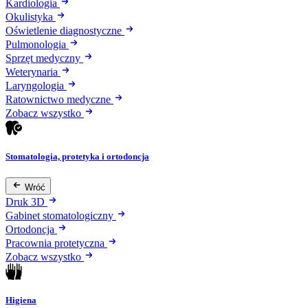
Kardiologia
Okulistyka
Oświetlenie diagnostyczne
Pulmonologia
Sprzęt medyczny
Weterynaria
Laryngologia
Ratownictwo medyczne
Zobacz wszystko
Stomatologia, protetyka i ortodoncja
Wróć
Druk 3D
Gabinet stomatologiczny
Ortodoncja
Pracownia protetyczna
Zobacz wszystko
Higiena