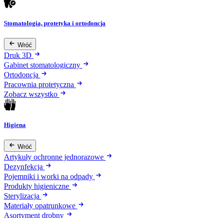
Stomatologia, protetyka i ortodoncja
Wróć
Druk 3D
Gabinet stomatologiczny
Ortodoncja
Pracownia protetyczna
Zobacz wszystko
Higiena
Wróć
Artykuły ochronne jednorazowe
Dezynfekcja
Pojemniki i worki na odpady
Produkty higieniczne
Sterylizacja
Materiały opatrunkowe
Asortyment drobny