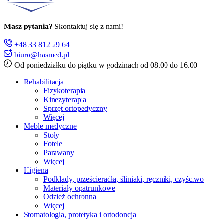
Masz pytania?
Skontaktuj się z nami!
+48 33 812 29 64
biuro@hasmed.pl
Od poniedziałku do piątku w godzinach od 08.00 do 16.00
Rehabilitacja
Fizykoterapia
Kinezyterapia
Sprzęt ortopedyczny
Więcej
Meble medyczne
Stoły
Fotele
Parawany
Więcej
Higiena
Podkłady, prześcieradła, śliniaki, ręczniki, czyściwo
Materiały opatrunkowe
Odzież ochronna
Więcej
Stomatologia, protetyka i ortodoncja