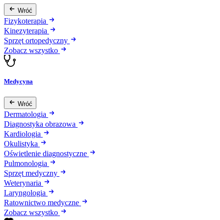
Wróć
Fizykoterapia
Kinezyterapia
Sprzęt ortopedyczny
Zobacz wszystko
Medycyna
Wróć
Dermatologia
Diagnostyka obrazowa
Kardiologia
Okulistyka
Oświetlenie diagnostyczne
Pulmonologia
Sprzęt medyczny
Weterynaria
Laryngologia
Ratownictwo medyczne
Zobacz wszystko