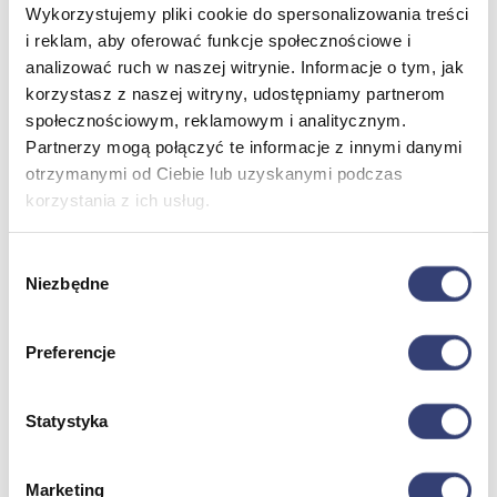
Wykorzystujemy pliki cookie do spersonalizowania treści
Stetoskopy
Termometry
i reklam, aby oferować funkcje społecznościowe i
Zobacz wszystko
analizować ruch w naszej witrynie. Informacje o tym, jak
korzystasz z naszej witryny, udostępniamy partnerom
społecznościowym, reklamowym i analitycznym.
Meble medyczne
Partnerzy mogą połączyć te informacje z innymi danymi
otrzymanymi od Ciebie lub uzyskanymi podczas
Wróć
korzystania z ich usług.
Kozetki
Pielęgnacja mebli
Taborety i krzesła
Wybór
Stoły
Niezbędne
zgody
Parawany
Fotele
Zobacz wszystko
Preferencje
Spa & Wellness
Statystyka
Wróć
Fotele do masażu
Marketing