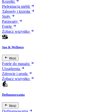
Kozetki
Pielęgnacja mebli
Taborety i krzesła
Stoły
Parawany
Fotele
Zobacz wszystko
Spa & Wellness
Wróć
Fotele do masażu
Urządzenia
Zdrowie i uroda
Zobacz wszystko
Dofinansowania
Wróć
Dofinansowania