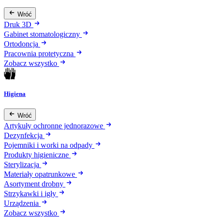
Wróć
Druk 3D
Gabinet stomatologiczny
Ortodoncja
Pracownia protetyczna
Zobacz wszystko
Higiena
Wróć
Artykuły ochronne jednorazowe
Dezynfekcja
Pojemniki i worki na odpady
Produkty higieniczne
Sterylizacja
Materiały opatrunkowe
Asortyment drobny
Strzykawki i igły
Urządzenia
Zobacz wszystko