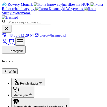
Rowery Monark
Innowacyjna siłownia HUR
Robot rehabilitacyjny
Kosmetyki Weyergans
Suchy hydromasaż
+48 33 812 29 64
biuro@hasmed.pl
Kategorie
Kategorie
Wróć
Rehabilitacja
Medycyna
Stomatologia, protetyka i ortodoncja