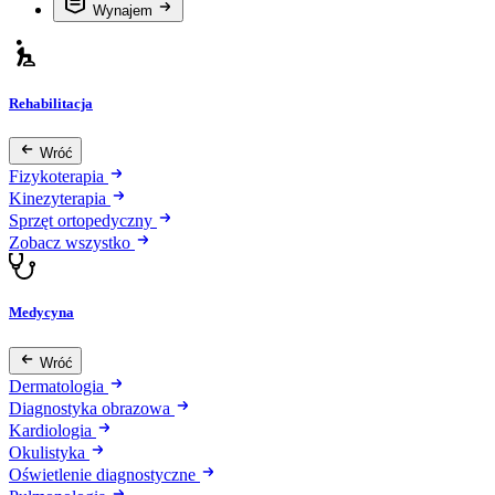
Wynajem
Rehabilitacja
Wróć
Fizykoterapia
Kinezyterapia
Sprzęt ortopedyczny
Zobacz wszystko
Medycyna
Wróć
Dermatologia
Diagnostyka obrazowa
Kardiologia
Okulistyka
Oświetlenie diagnostyczne