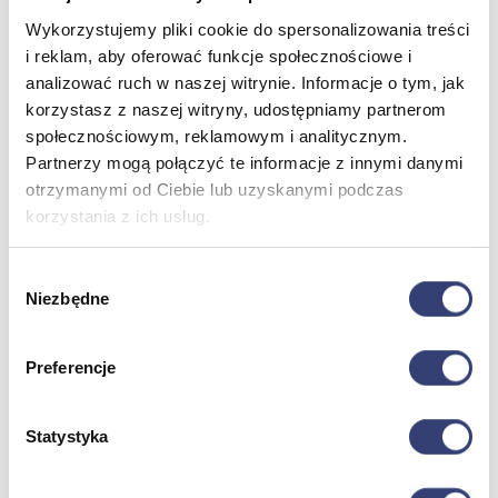
Wykorzystujemy pliki cookie do spersonalizowania treści
i reklam, aby oferować funkcje społecznościowe i
Meble medyczne
analizować ruch w naszej witrynie. Informacje o tym, jak
korzystasz z naszej witryny, udostępniamy partnerom
Wróć
społecznościowym, reklamowym i analitycznym.
Kozetki
Pielęgnacja mebli
Partnerzy mogą połączyć te informacje z innymi danymi
Taborety i krzesła
otrzymanymi od Ciebie lub uzyskanymi podczas
Stoły
korzystania z ich usług.
Parawany
Fotele
Zobacz wszystko
Wybór
Niezbędne
zgody
Spa & Wellness
Preferencje
Wróć
Fotele do masażu
Urządzenia
Statystyka
Zdrowie i uroda
Zobacz wszystko