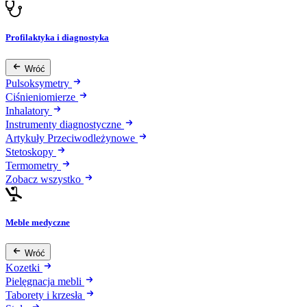
Profilaktyka i diagnostyka
Wróć
Pulsoksymetry
Ciśnieniomierze
Inhalatory
Instrumenty diagnostyczne
Artykuły Przeciwodleżynowe
Stetoskopy
Termometry
Zobacz wszystko
Meble medyczne
Wróć
Kozetki
Pielęgnacja mebli
Taborety i krzesła