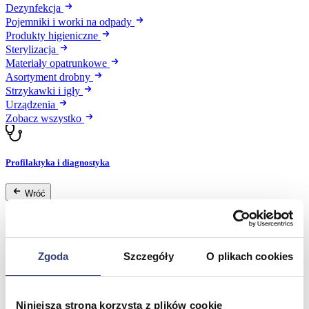
Dezynfekcja
Pojemniki i worki na odpady
Produkty higieniczne
Sterylizacja
Materiały opatrunkowe
Asortyment drobny
Strzykawki i igły
Urządzenia
Zobacz wszystko
Profilaktyka i diagnostyka
Wróć
Pulsoksymetry
Ciśnieniomierze
Inhalatory
Instrumenty diagnostyczne
Zgoda
Szczegóły
O plikach cookies
Artykuły Przeciwodleżynowe
Stetoskopy
Termometry
Zobacz wszystko
Niniejsza strona korzysta z plików cookie