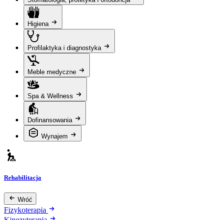
Higiena
Profilaktyka i diagnostyka
Meble medyczne
Spa & Wellness
Dofinansowania
Wynajem
Rehabilitacja
Wróć
Fizykoterapia
Kinezyterapia