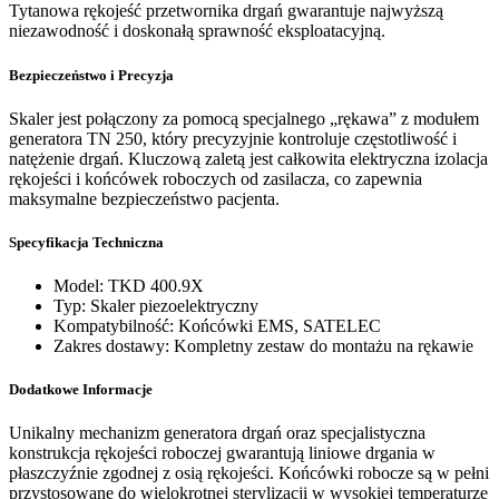
Tytanowa rękojeść przetwornika drgań gwarantuje najwyższą
niezawodność i doskonałą sprawność eksploatacyjną.
Bezpieczeństwo i Precyzja
Skaler jest połączony za pomocą specjalnego „rękawa” z modułem
generatora TN 250, który precyzyjnie kontroluje częstotliwość i
natężenie drgań. Kluczową zaletą jest całkowita elektryczna izolacja
rękojeści i końcówek roboczych od zasilacza, co zapewnia
maksymalne bezpieczeństwo pacjenta.
Specyfikacja Techniczna
Model: TKD 400.9X
Typ: Skaler piezoelektryczny
Kompatybilność: Końcówki EMS, SATELEC
Zakres dostawy: Kompletny zestaw do montażu na rękawie
Dodatkowe Informacje
Unikalny mechanizm generatora drgań oraz specjalistyczna
konstrukcja rękojeści roboczej gwarantują liniowe drgania w
płaszczyźnie zgodnej z osią rękojeści. Końcówki robocze są w pełni
przystosowane do wielokrotnej sterylizacji w wysokiej temperaturze