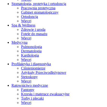
Stomatologia, protetyka i ortodoncja
Pracownia protetyczna
Gabinet stomatologiczny
Ortodoncja
Więcej
Spa & Wellness
Zdrowie i uroda
Fotele do masażu
Więcej
Medycyna
Pulmonologia
Dermatologia
Kardiologia
Więcej
Profilaktyka i diagnostyka
Ciśnieniomierze
Artykuły Przeciwodleżynowe
Stetoskopy
Więcej
Ratownictwo medyczne
Fantomy
Krzesła i materace ewakuacyjne
Torby i plecaki
Więcej