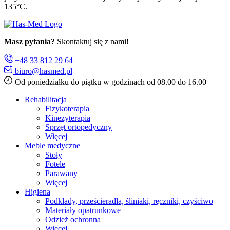
135°C.
Masz pytania?
Skontaktuj się z nami!
+48 33 812 29 64
biuro@hasmed.pl
Od poniedziałku do piątku w godzinach od 08.00 do 16.00
Rehabilitacja
Fizykoterapia
Kinezyterapia
Sprzęt ortopedyczny
Więcej
Meble medyczne
Stoły
Fotele
Parawany
Więcej
Higiena
Podkłady, prześcieradła, śliniaki, ręczniki, czyściwo
Materiały opatrunkowe
Odzież ochronna
Więcej