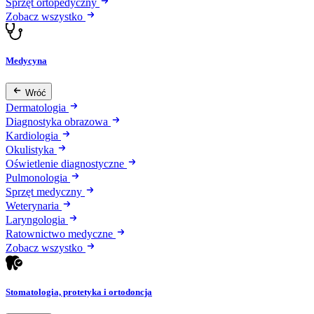
Sprzęt ortopedyczny
Zobacz wszystko
Medycyna
Wróć
Dermatologia
Diagnostyka obrazowa
Kardiologia
Okulistyka
Oświetlenie diagnostyczne
Pulmonologia
Sprzęt medyczny
Weterynaria
Laryngologia
Ratownictwo medyczne
Zobacz wszystko
Stomatologia, protetyka i ortodoncja