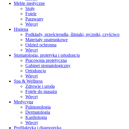
Meble medyczne
Stoły
Fotele
Parawany
Więcej
Higiena
Podkłady, prześcieradła, śliniaki, ręczniki, czyściwo
Materiały opatrunkowe
Odzież ochronna
Więcej
Stomatologia, protetyka i ortodoncja
Pracownia protetyczna
Gabinet stomatologiczny
Ortodoncja
Więcej
Spa & Wellness
Zdrowie i uroda
Fotele do masażu
Więcej
Medycyna
Pulmonologia
Dermatologia
Kardiologia
Więcej
Profilaktyka i diagnostyka