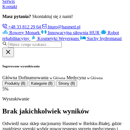
Serwis
Kontakt
Masz pytania?
Skontaktuj się z nami!
+48 33 812 29 64
biuro@hasmed.pl
Rowery Monark
Innowacyjna siłownia HUR
Robot
rehabilitacyjny
Kosmetyki Weyergans
Suchy hydromasaż
Sugerowane wyszukiwania
Główna
Dofinansowania
Medycyna
w Główna
w Główna
Produkty
(8)
Kategorie
(8)
Strony
(8)
5%
Wyszukiwanie
Brak jakichkolwiek wyników
Odwiedź nasz sklep stacjonarny Hasmed w Bielsku-Białej, gdzie
znajdziesz szeroki wybór nowoczesnego sprzętu medycznego i