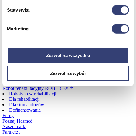
Dofinansowania
Statystyka
Wróć
Marketing
Dofinansowania
Zobacz wszystko
Zezwól na wszystkie
Wynajem
Wróć
Zezwól na wybór
Zobacz wszystko
Aquatizer Testowy
Robot rehabilitacyjny ROBERT®
Robotyka w rehabilitacji
Dla rehabilitacji
Dla stomatologów
Dofinansowania
Filmy
Poznaj Hasmed
Nasze marki
Partnerzy