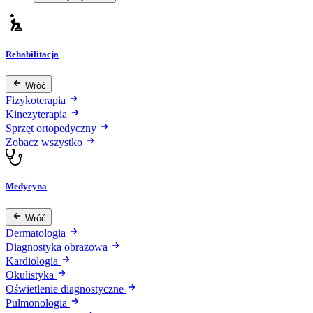
Rehabilitacja
Wróć
Fizykoterapia
Kinezyterapia
Sprzęt ortopedyczny
Zobacz wszystko
Medycyna
Wróć
Dermatologia
Diagnostyka obrazowa
Kardiologia
Okulistyka
Oświetlenie diagnostyczne
Pulmonologia