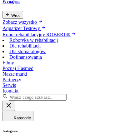
Wynajem
Wróć
Zobacz wszystko
Aquatizer Testowy
Robot rehabilitacyjny ROBERT®
Robotyka w rehabilitacji
Dla rehabilitacji
Dla stomatologów
Dofinansowania
Filmy
Poznaj Hasmed
Nasze marki
Partnerzy
Serwis
Kontakt
Kategorie
Kategorie