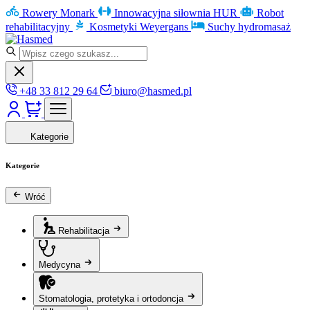
Rowery Monark
Innowacyjna siłownia HUR
Robot
rehabilitacyjny
Kosmetyki Weyergans
Suchy hydromasaż
+48 33 812 29 64
biuro@hasmed.pl
Kategorie
Kategorie
Wróć
Rehabilitacja
Medycyna
Stomatologia, protetyka i ortodoncja