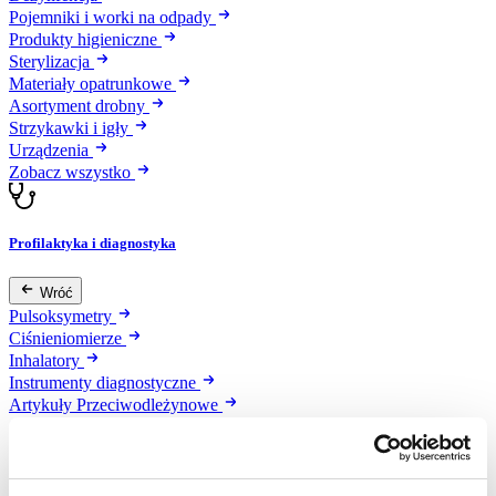
Pojemniki i worki na odpady
Produkty higieniczne
Sterylizacja
Materiały opatrunkowe
Asortyment drobny
Strzykawki i igły
Urządzenia
Zobacz wszystko
Profilaktyka i diagnostyka
Wróć
Pulsoksymetry
Ciśnieniomierze
Inhalatory
Instrumenty diagnostyczne
Artykuły Przeciwodleżynowe
Stetoskopy
Termometry
Zobacz wszystko