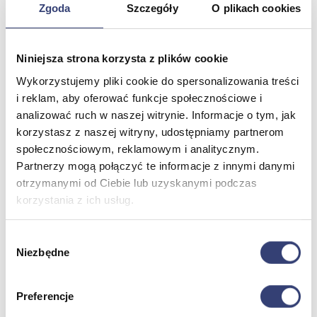
Zgoda
Szczegóły
O plikach cookies
Meble medyczne
Niniejsza strona korzysta z plików cookie
Wróć
Kozetki
Wykorzystujemy pliki cookie do spersonalizowania treści
Pielęgnacja mebli
i reklam, aby oferować funkcje społecznościowe i
Taborety i krzesła
analizować ruch w naszej witrynie. Informacje o tym, jak
Stoły
korzystasz z naszej witryny, udostępniamy partnerom
Parawany
Fotele
społecznościowym, reklamowym i analitycznym.
Zobacz wszystko
Partnerzy mogą połączyć te informacje z innymi danymi
otrzymanymi od Ciebie lub uzyskanymi podczas
korzystania z ich usług.
Spa & Wellness
Wróć
Wybór
Fotele do masażu
Niezbędne
zgody
Urządzenia
Zdrowie i uroda
Zobacz wszystko
Preferencje