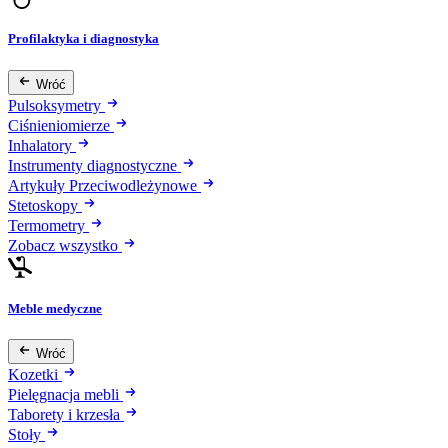
Profilaktyka i diagnostyka
Wróć
Pulsoksymetry
Ciśnieniomierze
Inhalatory
Instrumenty diagnostyczne
Artykuły Przeciwodleżynowe
Stetoskopy
Termometry
Zobacz wszystko
Meble medyczne
Wróć
Kozetki
Pielęgnacja mebli
Taborety i krzesła
Stoły