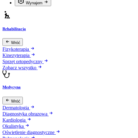
Wynajem
Rehabilitacja
Wróć
Fizykoterapia
Kinezyterapia
Sprzęt ortopedyczny
Zobacz wszystko
Medycyna
Wróć
Dermatologia
Diagnostyka obrazowa
Kardiologia
Okulistyka
Oświetlenie diagnostyczne