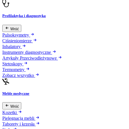
Profilaktyka i diagnostyka
Wróć
Pulsoksymetry
Ciśnieniomierze
Inhalatory
Instrumenty diagnostyczne
Artykuły Przeciwodleżynowe
Stetoskopy
Termometry
Zobacz wszystko
Meble medyczne
Wróć
Kozetki
Pielęgnacja mebli
Taborety i krzesła