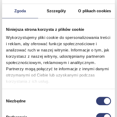
Zgoda
Szczegóły
O plikach cookies
Meble medyczne
Wróć
Niniejsza strona korzysta z plików cookie
Kozetki
Pielęgnacja mebli
Wykorzystujemy pliki cookie do spersonalizowania treści
Taborety i krzesła
i reklam, aby oferować funkcje społecznościowe i
Stoły
analizować ruch w naszej witrynie. Informacje o tym, jak
Parawany
korzystasz z naszej witryny, udostępniamy partnerom
Fotele
społecznościowym, reklamowym i analitycznym.
Zobacz wszystko
Partnerzy mogą połączyć te informacje z innymi danymi
otrzymanymi od Ciebie lub uzyskanymi podczas
Spa & Wellness
korzystania z ich usług.
Wróć
Wybór
Fotele do masażu
Niezbędne
zgody
Urządzenia
Zdrowie i uroda
Zobacz wszystko