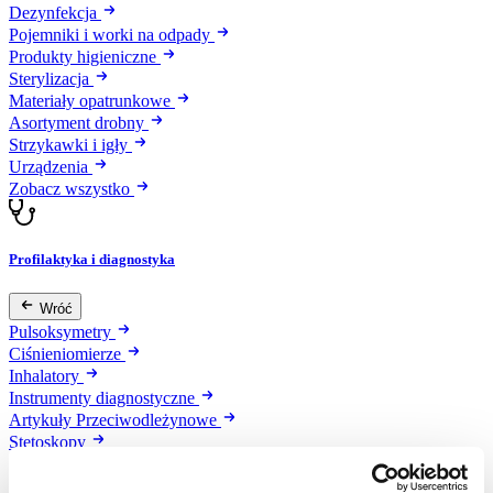
Dezynfekcja
Pojemniki i worki na odpady
Produkty higieniczne
Sterylizacja
Materiały opatrunkowe
Asortyment drobny
Strzykawki i igły
Urządzenia
Zobacz wszystko
Profilaktyka i diagnostyka
Wróć
Pulsoksymetry
Ciśnieniomierze
Inhalatory
Instrumenty diagnostyczne
Artykuły Przeciwodleżynowe
Stetoskopy
Termometry
Zobacz wszystko