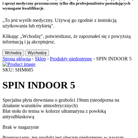
i sprzęt medyczny przeznaczony tylko dla profesjonalistów posiadających
wymagane kwalifikacje.
„To jest wyrób medyczny. Używaj go zgodnie z instrukcją
użytkowania lub etykietą".
Klikając „Wchodzę", potwierdzasz, że zapoznałeś się z powyższą
informacją i ją akceptujesz.
Wchodzę
Wychodzę
Strona główna
›
Sklep
›
Produkty niedostępne
›
SPIN INDOOR 5
SKU: SHM685
SPIN INDOOR 5
Specjalna płyta drewniana o grubości 19mm (nieodporna na
działanie warunków atmosferycznych)
Blat stołu do tenisa w kolorze ultramaryna z powłoką
antyodblaskową
Brak w magazynie
Przepraszamy, ten produkt jest obecnie niedostępny w naszym