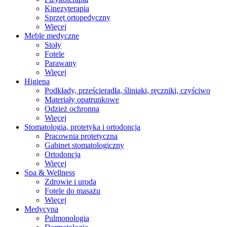
Kinezyterapia
Sprzęt ortopedyczny
Więcej
Meble medyczne
Stoły
Fotele
Parawany
Więcej
Higiena
Podkłady, prześcieradła, śliniaki, ręczniki, czyściwo
Materiały opatrunkowe
Odzież ochronna
Więcej
Stomatologia, protetyka i ortodoncja
Pracownia protetyczna
Gabinet stomatologiczny
Ortodoncja
Więcej
Spa & Wellness
Zdrowie i uroda
Fotele do masażu
Więcej
Medycyna
Pulmonologia