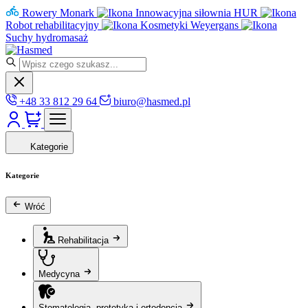
Rowery Monark
Innowacyjna siłownia HUR
Robot rehabilitacyjny
Kosmetyki Weyergans
Suchy hydromasaż
+48 33 812 29 64
biuro@hasmed.pl
Kategorie
Kategorie
Wróć
Rehabilitacja
Medycyna
Stomatologia, protetyka i ortodoncja