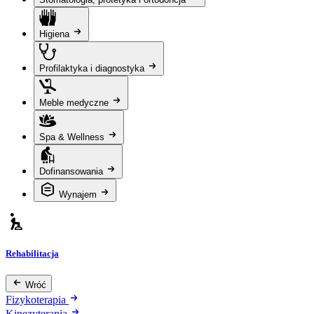
Higiena
Profilaktyka i diagnostyka
Meble medyczne
Spa & Wellness
Dofinansowania
Wynajem
Rehabilitacja
Wróć
Fizykoterapia
Kinezyterapia