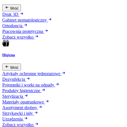
Wróć
Druk 3D
Gabinet stomatologiczny
Ortodoncja
Pracownia protetyczna
Zobacz wszystko
Higiena
Wróć
Artykuły ochronne jednorazowe
Dezynfekcja
Pojemniki i worki na odpady
Produkty higieniczne
Sterylizacja
Materiały opatrunkowe
Asortyment drobny
Strzykawki i igły
Urządzenia
Zobacz wszystko