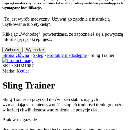
i sprzęt medyczny przeznaczony tylko dla profesjonalistów posiadających
wymagane kwalifikacje.
„To jest wyrób medyczny. Używaj go zgodnie z instrukcją
użytkowania lub etykietą".
Klikając „Wchodzę", potwierdzasz, że zapoznałeś się z powyższą
informacją i ją akceptujesz.
Wchodzę
Wychodzę
Strona główna
›
Sklep
›
Produkty niedostępne
›
Sling Trainer
SKU: SHM1087
Marka:
Kettler
Sling Trainer
Sling Trainer to przyrząd do ćwiczeń stabilizujących i
wzmacniających. Intensywność i stopień trudności treningu można
w każdej chwili dostosować zmieniając pozycję ciała.
Brak w magazynie
Przepraszamy, ten produkt jest obecnie niedostępny w naszym