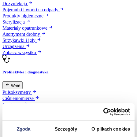
Dezynfekcja
Pojemniki i worki na odpady
Produkty higieniczne
Sterylizacja
Materiały opatrunkowe
Asortyment drobny
Strzykawki i igły
Urządzenia
Zobacz wszystko
Profilaktyka i diagnostyka
Wróć
Pulsoksymetry
Ciśnieniomierze
Inhalatory
Instrumenty diagnostyczne
Artykuły Przeciwodleżynowe
Stetoskopy
Zgoda
Szczegóły
O plikach cookies
Termometry
Zobacz wszystko