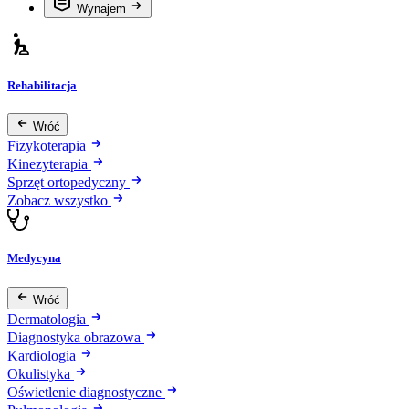
Wynajem
Rehabilitacja
Wróć
Fizykoterapia
Kinezyterapia
Sprzęt ortopedyczny
Zobacz wszystko
Medycyna
Wróć
Dermatologia
Diagnostyka obrazowa
Kardiologia
Okulistyka
Oświetlenie diagnostyczne