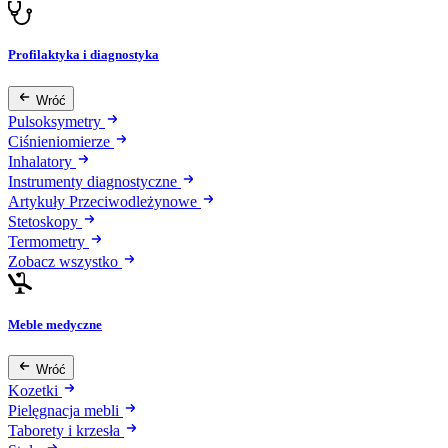
Profilaktyka i diagnostyka
Wróć
Pulsoksymetry
Ciśnieniomierze
Inhalatory
Instrumenty diagnostyczne
Artykuły Przeciwodleżynowe
Stetoskopy
Termometry
Zobacz wszystko
Meble medyczne
Wróć
Kozetki
Pielęgnacja mebli
Taborety i krzesła