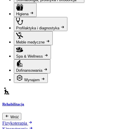
Higiena
Profilaktyka i diagnostyka
Meble medyczne
Spa & Wellness
Dofinansowania
Wynajem
Rehabilitacja
Wróć
Fizykoterapia
Kinezyterapia