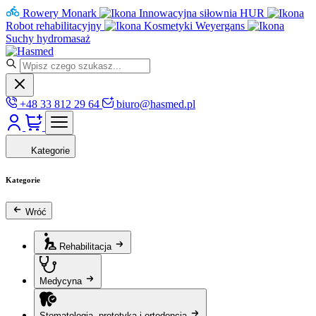
Rowery Monark
Innowacyjna siłownia HUR
Robot rehabilitacyjny
Kosmetyki Weyergans
Suchy hydromasaż
+48 33 812 29 64
biuro@hasmed.pl
Kategorie
Kategorie
Wróć
Rehabilitacja
Medycyna
Stomatologia, protetyka i ortodoncja