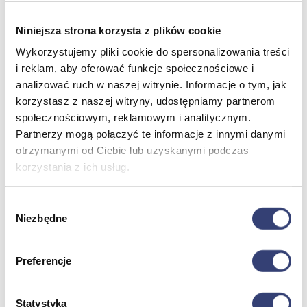
Niniejsza strona korzysta z plików cookie
Meble medyczne
Wykorzystujemy pliki cookie do spersonalizowania treści
i reklam, aby oferować funkcje społecznościowe i
Wróć
Kozetki
analizować ruch w naszej witrynie. Informacje o tym, jak
Pielęgnacja mebli
korzystasz z naszej witryny, udostępniamy partnerom
Taborety i krzesła
społecznościowym, reklamowym i analitycznym.
Stoły
Partnerzy mogą połączyć te informacje z innymi danymi
Parawany
otrzymanymi od Ciebie lub uzyskanymi podczas
Fotele
Zobacz wszystko
korzystania z ich usług.
Wybór
Spa & Wellness
Niezbędne
zgody
Wróć
Fotele do masażu
Preferencje
Urządzenia
Zdrowie i uroda
Zobacz wszystko
Statystyka