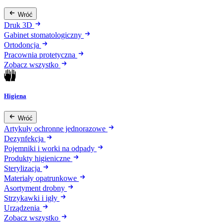
Wróć
Druk 3D
Gabinet stomatologiczny
Ortodoncja
Pracownia protetyczna
Zobacz wszystko
Higiena
Wróć
Artykuły ochronne jednorazowe
Dezynfekcja
Pojemniki i worki na odpady
Produkty higieniczne
Sterylizacja
Materiały opatrunkowe
Asortyment drobny
Strzykawki i igły
Urządzenia
Zobacz wszystko