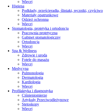
Więcej
Higiena
Podkłady, prześcieradła, śliniaki, ręczniki, czyściwo
Materiały opatrunkowe
Odzież ochronna
Więcej
Stomatologia, protetyka i ortodoncja
Pracownia protetyczna
Gabinet stomatologiczny
Ortodoncja
Więcej
Spa & Wellness
Zdrowie i uroda
Fotele do masażu
Więcej
Medycyna
Pulmonologia
Dermatologia
Kardiologia
Więcej
Profilaktyka i diagnostyka
Ciśnieniomierze
Artykuły Przeciwodleżynowe
Stetoskopy
Więcej